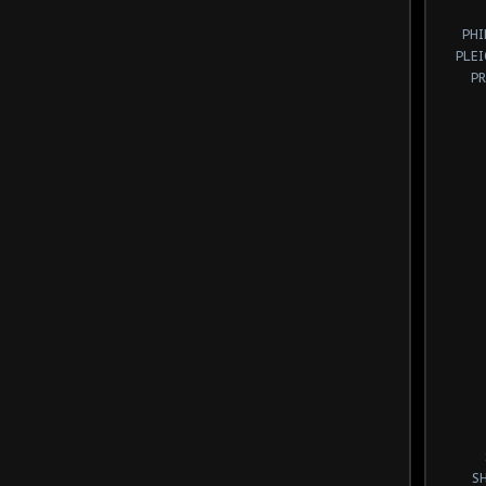
PHI
PLE
P
S