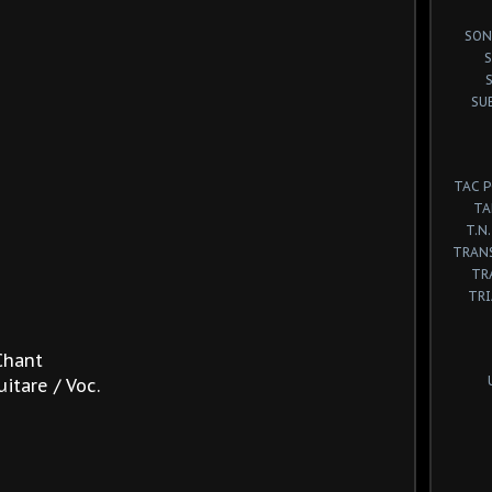
SON
S
SU
TAC 
TA
T.N.
TRANS
TR
TR
Chant
itare / Voc.