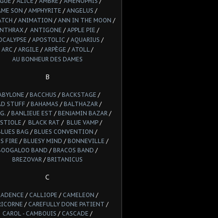
LGUE
/
ALICE
/
AMBRE
/
AMENOPHIS
/
AME SON
/
AMPHYRITE
/
ANGELUS
/
ATCH
/
ANIMATION
/
ANN IN THE MOON
/
NTHRAX
/
ANTIGONE
/
APPLE PIE
/
OCALYPSE
/
APOSTOLIC
/
AQUARIUS
/
ARC
/
ARGILE
/
ARPÈGE
/
ATOLL
/
AU BONHEUR DES DAMES
B
ABYLONE
/
BACCHUS
/
BACKSTAGE
/
AD STUFF
/
BAHAMAS
/
BALTHAZAR
/
G.
/
BANLIEUE EST
/
BENJAMIN BAZAR
/
STIOLE
/
BLACK RAT
/
BLUE VAMP
/
BLUES BAG
/
BLUES CONVENTION
/
S FIRE
/
BLUESY MIND
/
BONNEVILLE
/
BOOGALOO BAND
/
BRACOS BAND
/
BREZOVAR
/
BRITANICUS
C
CADENCE
/
CALLIOPE
/
CAMELEON
/
RICORNE
/
CAREFULLY DONE PATIENT
/
CAROL - CAMBOUIS
/
CASCADE
/