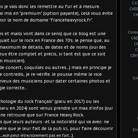
CA
s je vais donc les remettre au fur et à mesure.
CHE
l'ai mis en "premium" (option payante), celà vous évite
CH
oir le nom de domaine "franceheavyrock.fr".
Coree
s et mails vont dans ce sens) que ce blog est une
CRE
it sur le rock en France des 70's. Je pense que, au
C
 maximum de détails, de dates et de noms (oui des
C
veux être complet et précis, si tant est que ce soit
CRY
n musicien).
de concert, coquilles ou autres...) mais en principe je
je contredis, je re-vérifie. Je pousse même le vice
DA
heveux des musiciens pour dater certaines photos et
ie correcte...
thologie du rock français" (paru en 2017) ou les
(paru en 2024) sont venus prendre un max d'infos (sur
n ne retrouve que sur France Heavy Rock.
s que leurs auteurs -et la notoriété qui va avec- ne
e que je leur fait de la pub ici, pour faire découvrir
ÉV
..
).
euh peut-être/sûrement pas en fait...