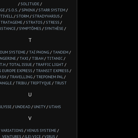
/
SOLITUDE
/
GE
/
S.O.S.
/
SPHINX
/
STARR SYSTEM
/
TIVELL
/
STORM
/
STRADYVARIUS
/
STRATAGEME
/
STRATOS
/
STRESS
/
BSTANCE
/
SYMPTÔMES
/
SYNTHÈSE
/
T
POUM SYSTEME
/
TAÏ PHONG
/
TANDEM
/
NGERINE
/
TAXI
/
TIBAH
/
TITANIC
/
T.H
/
TOTAL ISSUE
/
TRAFFIC LIGHT
/
 EUROPE EXPRESS
/
TRANSIT EXPRESS
/
ASH
/
TRAVELLING
/
TREPONEM PAL
/
IANGLE
/
TRIBU
/
TRIPTYQUE
/
TRUST
U
ULYSSE
/
UNDEAD
/
UNITY
/
UTAHS
V
VARIATIONS
/
VENUS SYSTEME
/
VENTURES
/
(LE) VICE
/
VIRUS
/