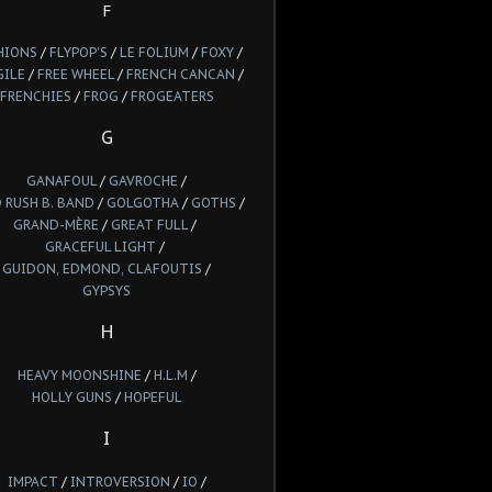
F
HIONS
/
FLYPOP'S
/
LE FOLIUM
/
FOXY
/
GILE
/
FREE WHEEL
/
FRENCH CANCAN
/
FRENCHIES
/
FROG
/
FROGEATERS
G
GANAFOUL
/
GAVROCHE
/
 RUSH B. BAND
/
GOLGOTHA
/
GOTHS
/
GRAND-MÈRE
/
GREAT FULL
/
GRACEFUL LIGHT
/
GUIDON, EDMOND, CLAFOUTIS
/
GYPSYS
H
HEAVY MOONSHINE
/
H.L.M
/
HOLLY GUNS
/
HOPEFUL
I
IMPACT
/
INTROVERSION
/
IO
/