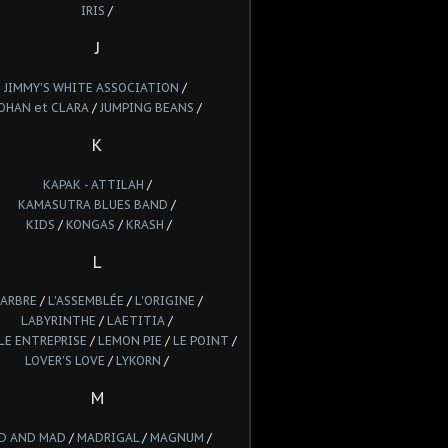
IRIS
/
J
JIMMY'S WHITE ASSOCIATION
/
OHAN et CLARA
/
JUMPING BEANS
/
K
KAPAK - ATTILAH
/
KAMASUTRA BLUES BAND
/
KIDS
/
KONGAS
/
KRASH
/
L
'ARBRE
/
L'ASSEMBLÉE
/
L'ORIGINE
/
LABYRINTHE
/
LAETITIA
/
LE ENTREPRISE
/
LEMON PIE
/
LE POINT
/
LOVER'S LOVE
/
LYKORN
/
M
D AND MAD
/
MADRIGAL
/
MAGNUM
/