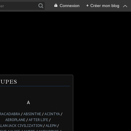
Connexion
+
Créer mon blog
UPES
A
RACADABRA
/
ABSINTHE
/
ACINTYA
/
AEROPLANE
/
AFTER LIFE
/
ALAN JACK CIVILIZATION
/
ALEPH
/