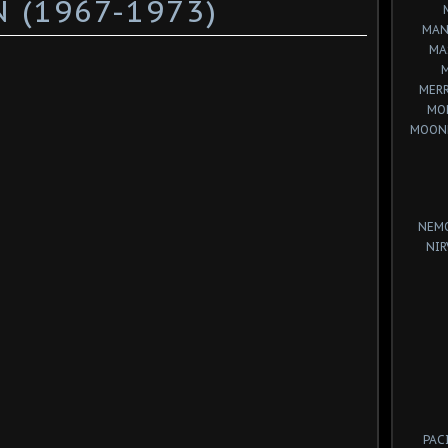
(1967-1973)
MAN
MA
MERR
MO
MOON
NEM
NIR
PAC