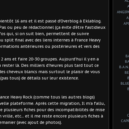
A
ANGIP
A
 bientôt 16 ans et il est passé d'Overblog à Eklablog.
AP
. Pas ou peu de rédactionnel (ça évite d'être fastidieux
nfos qui, si on suit bien, permettent de suivre
u split final avec des liens internes à France Heavy
formations antérieures ou postérieures et vers des
B
 2 ans et faire 20-30 groupes. Aujourd'hui il y en a
B
 rester là. Des milliers d'heures plus tard tout ce
B.A.N.
 des cheveux blancs mais surtout le plaisir de vous
BE
as tous) de détails sur leur existence.
BLUE
rance Heavy Rock (comme tous les autres blogs)
velle plateforme. Après cette migration, Il m'a fallu,
e plusieurs fiches pour des incompatibilités de mise
rille, etc... et il me reste encore plusieurs fiches à
CAP
emanier (avec ajout de photos).