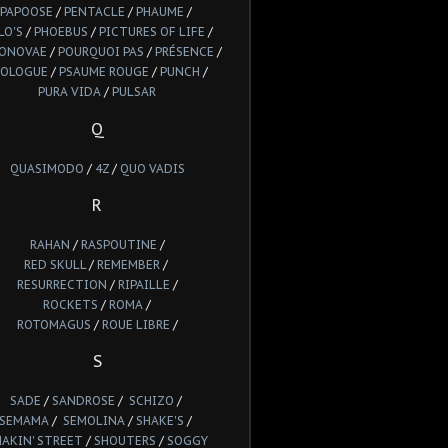
PAPOOSE
/
PENTACLE
/
PHAUME
/
LO'S
/
PHOEBUS
/
PICTURES OF LIFE
/
IONOVAE
/
POURQUOI PAS
/
PRÉSENCE
/
ROLOGUE
/
PSAUME ROUGE
/
PUNCH
/
PURA VIDA
/
PULSAR
Q
QUASIMODO
/
4Z
/
QUO VADIS
R
RAHAN
/
RASPOUTINE
/
RED SKULL
/
REMEMBER
/
RESURRECTION
/
RIPAILLE
/
ROCKETS
/
ROMA
/
ROTOMAGUS
/
ROUE LIBRE
/
S
SADE
/
SANDROSE
/
SCHIZO
/
SEMAMA
/
SEMOLINA
/
SHAKE'S
/
HAKIN' STREET
/
SHOUTERS
/
SOGGY