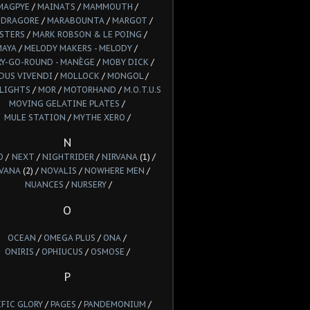
MAGPYE
/
MAINATS
/
MAMMOUTH
/
DRAGORE
/
MARABOUNTA
/
MARGOT
/
STERS
/
MARK ROBSON & LE POING
/
MAYA
/
MELODY MAKERS - MELODY
/
Y-GO-ROUND - MANÈGE
/
MOBY DICK
/
DUS VIVENDI
/
MOLLOCK
/
MONGOL
/
LIGHTS
/
MOR
/
MOTORHAND
/
M.O.T.U.S
MOVING GELATINE PLATES
/
MULE STATION
/
MYTHE XERO
/
N
O
/
NEXT
/
NIGHTRIDER
/
NIRVANA
(1) /
VANA
(2) /
NOVALIS
/
NOWHERE MEN
/
NUANCES
/
NURSERY
/
O
OCEAN
/
OMEGA PLUS
/
ONA
/
ONIRIS
/
OPHIUCUS
/
OSMOSE
/
P
IFIC GLORY
/
PAGES
/
PANDEMONIUM
/