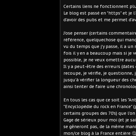
Certains liens ne fonctionnent plu
Le blog est passé en "https" et je 
d'avoir des pubs et me permet d'av
J'ose penser (certains commentaire
référence, quelquechose qui manqua
vu du temps que j'y passe, il a un
fois il y en a beaucoup mais si je 
possible, je ne veux omettre aucu
Il y a peut-être des erreurs (dates 
recoupe, je vérifie, je questionne, 
jusqu'à vérifier la longueur des c
ainsi tenter de faire une chronolog
En tous les cas que ce soit les "An
"Encyclopédie du rock en France" 
certains groupes des 70's) que l'o
Gage de sérieux pour moi (et je sai
se gêneront pas, de la même manièr
mon/ce blog à la France entière 🤔.