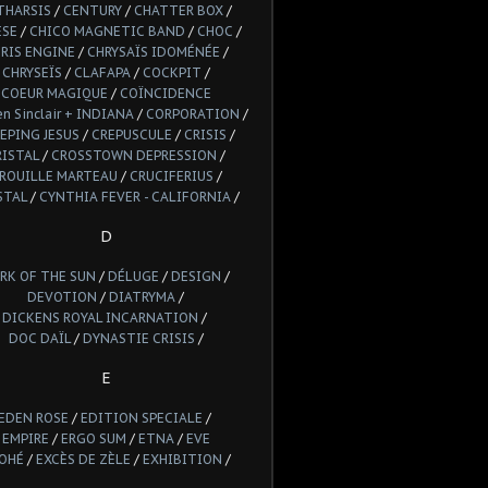
THARSIS
/
CENTURY
/
CHATTER BOX
/
ESE
/
CHICO MAGNETIC BAND
/
CHOC
/
RIS ENGINE
/
CHRYSAÏS IDOMÉNÉE
/
CHRYSEÏS
/
CLAFAPA
/
COCKPIT
/
COEUR MAGIQUE
/
COÏNCIDENCE
n Sinclair + INDIANA
/
CORPORATION
/
EPING JESUS
/
CREPUSCULE
/
CRISIS
/
RISTAL
/
CROSSTOWN DEPRESSION
/
ROUILLE MARTEAU
/
CRUCIFERIUS
/
STAL
/
CYNTHIA FEVER - CALIFORNIA
/
D
RK OF THE SUN
/
DÉLUGE
/
DESIGN
/
DEVOTION
/
DIATRYMA
/
DICKENS ROYAL INCARNATION
/
DOC DAÏL
/
DYNASTIE CRISIS
/
E
EDEN ROSE
/
EDITION SPECIALE
/
EMPIRE
/
ERGO SUM
/
ETNA
/
EVE
OHÉ
/
EXCÈS DE ZÈLE
/
EXHIBITION
/