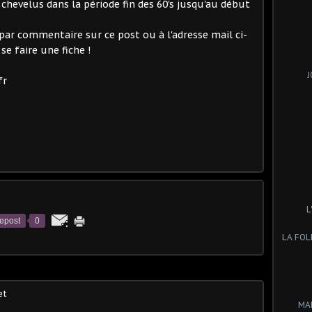
chevelus dans la période fin des 60's jusqu'au début
par commentaire sur ce post ou à l'adresse mail ci-
e faire une fiche !
J
fr
L
epost
0
LA FOL
et
MA