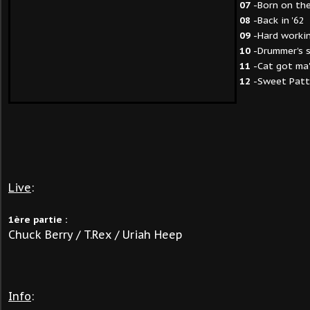
07
-Born on th
08
-Back in '62
09
-Hard workin
10
-Drummer's 
11
-Cat got ma'
12
-Sweet Patti
Live
:
1ère partie :
Chuck Berry / T.Rex / Uriah Heep
Info
: