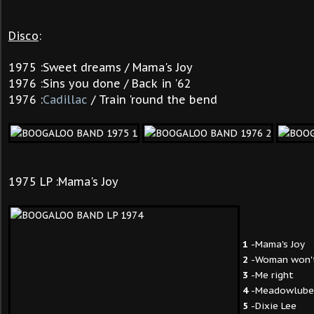
Disco
:
1975 :Sweet dreams / Mama's Joy
1976 :Sins you done / Back in '62
1976 :
Cadillac
/ Train 'round the bend
1975 LP :Mama's Joy
1
-Mama's Jo
2
-Woman won'
3
-Me right
4
-Meadowlub
5
-Dixie Lee