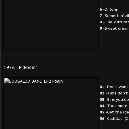
6
-Dr John
7
-Somethin' v
8
-The Vulture
9
-Sweet drea
1976 LP :Posin'
01
-Don't want
02
-Time don't 
03
-Sins you do
04
-Took more 
05
-Get the Ide
06
-Cadillac (2