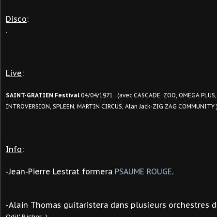
Disco
:
.
Live
:
SAINT-GRATIEN Festival
04/04/1971 : (avec CASCADE, ZOO, OMEGA PLUS,
INTROVERSION, SPLEEN, MARTIN CIRCUS, Alan Jack-ZIG ZAG COMMUNITY 
Info
:
-Jean-Pierre Lestrat formera
PSAUME ROUGE
.
-
Alain Thomas guitaristera dans plusieurs orchestres 
.
Odil' Richer,..)