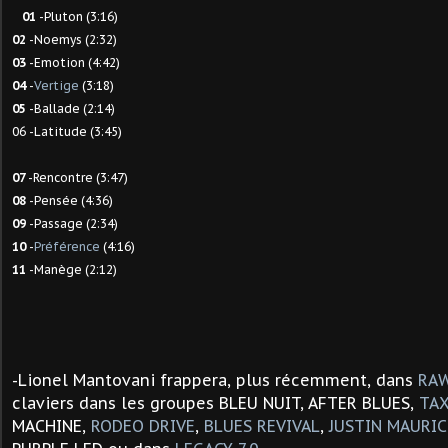
01
-Pluton (3:16)
02
-Noemys (2:32)
03
-Emotion (4:42)
04
-
Vertige
(3:18)
05
-Ballade (2:14)
06 -Latitude (3:45)
07
-Rencontre (3:47)
08
-Pensée (4:36)
09
-Passage (2:34)
10
-
Préférence
(4:16)
11
-Manège (2:12)
-
Lionel Mantovani frappera, plus récemment, dans
RAW
claviers dans les groupes BLEU NUIT, AFTER BLUES,
TAX
MACHINE,
RODEO DRIVE
,
BLUES REVIVAL
,
JUSTIN MAURIC