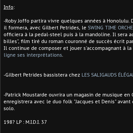
Info
:
-
Roby Joffo partira vivre quelques années à Honolulu. 
il formera, avec Gilbert Petrides, le
SWING TIME ORCH
officiera à la pedal-steel puis à la mandoline. Il sera 
billes", film tiré du roman couronné de succès écrit pa
Il continue de composer et jouer s'accompagnant à la
ligne ses interprétations
.
-
Gilbert Petrides bassistera chez
LES SALIGAUDS ÉLÉG
-Patrick Moustarde
ouvrira un magasin de musique en 
enregistrera avec le duo folk "Jacques et Denis" avant
solo.
198? LP : M.I.D.I. 37