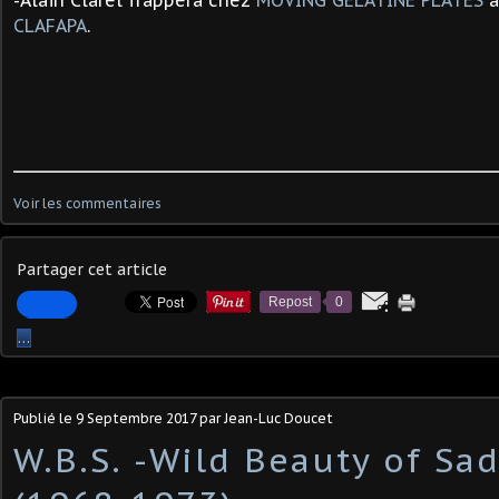
-Alain Clarel frappera chez
MOVING GELATINE PLATES
a
CLAFAPA
.
Voir les commentaires
Partager cet article
Repost
0
…
Publié le
9 Septembre 2017
par Jean-Luc Doucet
W.B.S. -Wild Beauty of Sa