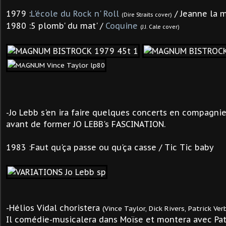
1979 :
L'école du Rock n' Roll
/ Jeanne la 
(Dire Straits cover)
1980 :5 plomb' du mat' /
Coquine
(J.J. Cale cover)
-Jo Lebb s'en ira faire quelques concerts en compagni
avant de former JO LEBB's FASCINATION.
1983 :Faut qu'ça passe ou qu'ça casse / Tic Tic baby
-Hélios Vidal choristera
(Vince Taylor, Dick Rivers, Patrick Ve
Il
comédie-musicalera dans Moïse et montera avec Pat