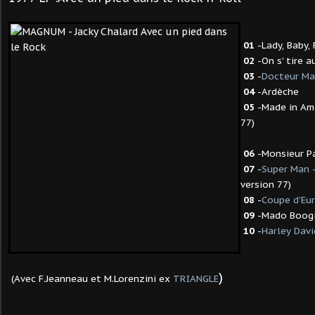
01
-Lady, Baby, 
02
-On s' tire a
03
-
Docteur M
04
-Ardèche
05
-Made in Ame
77)
06
-Monsieur P
07
-
Super Man -
version 77)
08
-
Coupe d'Eu
09
-Mado Boog
10
-
Harley Dav
)
(Avec F.Jeanneau et M.Lorenzini ex
TRIANGLE