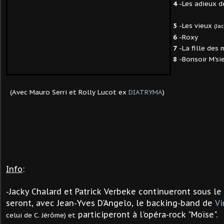
4
-Les adieux d
5
-Les vieux
(Ja
6
-Roxy
7
-La fille des
8
-Bonsoir M'si
(Avec Mauro Serri et Rolly Lucot ex
DIATRYMA
)
Info
:
-Jacky Chalard et Patrick Verbeke continueront sous l
seront, avec Jean-Yves D'Angelo, le backing-band de
Vi
participeront à l'opéra-rock "Moïse".
celui de C. Jérôme) et