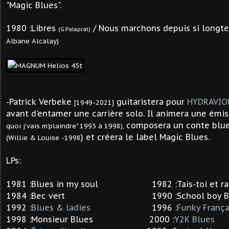
"Magic Blues".
1980 :Libres
/ Nous marchons depuis si long
(G.Palaprat)
Albane Alcalay)
-Patrick Verbeke
guitaristera pour
HYDRAVIO
[1949-2021]
avant d'entamer une carrière solo. Il animera une émi
composera un conte blue
quoi j'vais m'plaindre" 1993 à 1998),
) et créera le label Magic Blues.
(Willie & Louise -1998
LPs:
1981 :Blues in my soul 1982 :Tais-toi et r
1984 :Bec vert 1990 :School boy Bl
1992 :
Blues & ladies
1996 :
Funky França
1998 :Monsieur Blues 2000 :
Y2K Blues