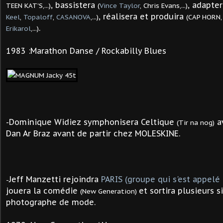
, bassistera
, adapte
TEEN KAT'S,...)
(
Vince Taylor
, Chris Evans,...)
, réalisera et produira
Keel
,
Topaloff
,
CASANOVA
,...)
(CAP HORN,
.
Erikarol
,...)
1983 :Marathon Danse / Rockabilly Blues
-Dominique Widiez symphonisera Celtique
av
(Tir na nog)
Dan Ar Braz avant de partir chez MOLESKINE.
Jeff Manzetti rejoindra
PARIS (groupe qui s'est appelé
-
jouera
la comédie
et sortira plusieurs s
(New Generation)
photographe de mode.