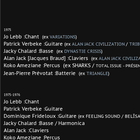
1975
Jo Lebb :Chant
(ex
VARIATIONS
)
Patrick Verbeke :Guitare
(ex
ALAN JAC
K CIVILIZATION
/
TRI
Jacky Chalard :Basse
(ex
DYNASTIE CRISIS
)
Alan Jack [Jacques Braud] :Claviers
(ex
ALA
N JACK CIVILIZ
Koko Ameziane :Percus (ex SHARKS /
TOTAL ISSUE - PRÉSE
Jean-Pierre Prévotat :Batterie
(ex
TRIANGLE
)
1975-1976
Jo Lebb :Chant
Patrick Verbeke :Guitare
Dominique Frideloux :Guitare
(ex FEELING SOUND / BELÎS
Jacky Chalard :Basse / Harmonica
Alan Jack :Claviers
Koko Ameziane :Percus