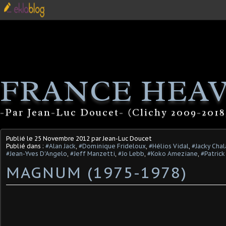
FRANCE HEA
-Par Jean-Luc Doucet- (Clichy 2009-2018
Publié le
25 Novembre 2012
par Jean-Luc Doucet
Publié dans :
#Alan Jack
,
#Dominique Frideloux
,
#Hélios Vidal
,
#Jacky Chal
#Jean-Yves D'Angelo
,
#Jeff Manzetti
,
#Jo Lebb
,
#Koko Ameziane
,
#Patric
MAGNUM (1975-1978)