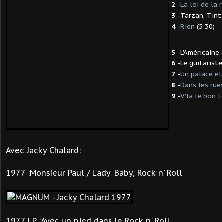
2
-
La loi de la 
3
-Tarzan, Tinti
4
-
Rien
(5:30)
5
-L'Américaine 
6
-Le guitariste
7
-
Un palace et
8
-
Dans les rue
9
-
V'la le bon 
Avec Jacky Chalard:
1977 :Monsieur Paul / Lady, Baby, Rock n' Roll
1977 LP :Avec un pied dans le Rock n' Roll