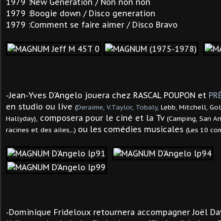
1979 :New Generation / Non non non
1979 :Boogie down / Disco generation
1979 :Comment se faire aimer / Disco Bravo
-Jean-Yves D'Angelo jouera chez RASCAL POUPON et
PR
en studio ou live
(
Deraime
,
V.Taylor
,
Tobaly
, Lebb, Mitchell, G
composera pour le ciné et la Tv
Hallyday),
(Camping, San An
ou
les
comédies musicales
racines et des ailes,..)
(Les 10 co
-Dominique Frideloux retournera accompagner Joël Day