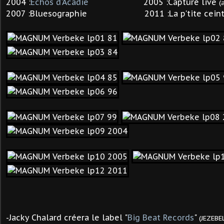
2004 :
Échos d'Acadie
2005 :Capturé live
(
2007 :Bluesographie 2011 :La p'tite ceint
-J
acky Chalard créera le label "
Big Beat Records
"
(JEZEBE