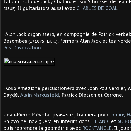
l'album solo de Jacky Chalard et sur "Chuisse" de Jean-
. Il guitaristera aussi avec
CHARLES DE GOAL
ISSUE)
.
-Alan Jack organistera, en compagnie de Patrick Verbek
Besombes
, formera Alan Jack et les Norde
(LP 1975 -Libra)
Post Civilization
.
-Koko Ameziane percussionera avec Joan Pau Verdier, Wi
Daydé,
Alain Markusfeld
, Patrick Dietsch et Cerrone.
-Jean-Pierre Prévotat
frappera pour
Johnny H
[1945-2011]
Balavoine, naviguera en intérim dans
TITANIC
et
AU B
puis reprendra la géométrie avec
ROCKTANGLE
. Il jou