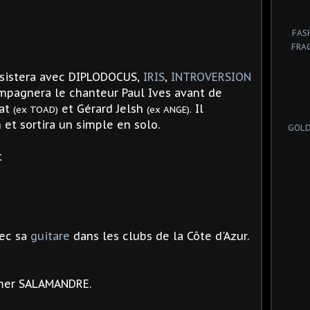
FAS
FRA
sistera avec DIPLODOCUS,
IRIS
,
INTROVERSION
pagnera le chanteur Paul Ives avant de
eat
et
Gérard Jelsh
Il
(ex TOAD)
(ex ANGE).
n
et sortira un simple en solo.
GOLD
t
vec sa
guitare
dans les clubs de la Côte d'Azur.
rmer SALAMANDRE.