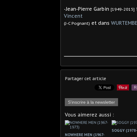
-
Jean-Pierre Garbin
[1949-2015]
Vincent
et dans
WURTEMB
(J-C Pognant)
Partager cet article
R
S'inscrire à la newsletter
Vous aimerez aussi :
SOGGY (1978-
NOWHERE MEN (1967-