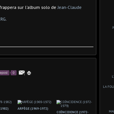
frappera sur l'album solo de
Jean-Claude
ERG
.
J
epost
0
L
LA FOL
1982)
ARPÈGE (1969-1972)
MA
COÏNCIDENCE (1972-