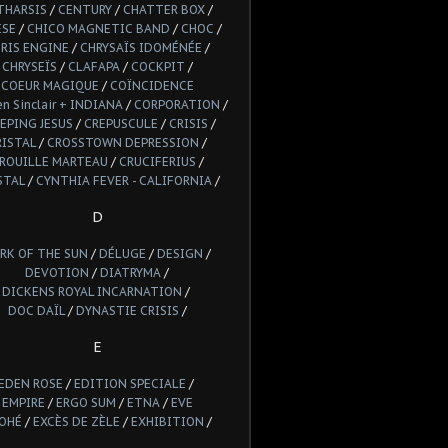
THARSIS
/
CENTURY
/
CHATTER BOX
/
ESE
/
CHICO MAGNETIC BAND
/
CHOC
/
RIS ENGINE
/
CHRYSAÏS IDOMÉNÉE
/
CHRYSEÏS
/
CLAFAPA
/
COCKPIT
/
COEUR MAGIQUE
/
COÏNCIDENCE
n Sinclair + INDIANA
/
CORPORATION
/
EPING JESUS
/
CREPUSCULE
/
CRISIS
/
RISTAL
/
CROSSTOWN DEPRESSION
/
ROUILLE MARTEAU
/
CRUCIFERIUS
/
STAL
/
CYNTHIA FEVER - CALIFORNIA
/
D
RK OF THE SUN
/
DÉLUGE
/
DESIGN
/
DEVOTION
/
DIATRYMA
/
DICKENS ROYAL INCARNATION
/
DOC DAÏL
/
DYNASTIE CRISIS
/
E
EDEN ROSE
/
EDITION SPECIALE
/
EMPIRE
/
ERGO SUM
/
ETNA
/
EVE
OHÉ
/
EXCÈS DE ZÈLE
/
EXHIBITION
/