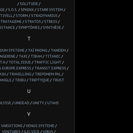
/
SOLITUDE
/
GE
/
S.O.S.
/
SPHINX
/
STARR SYSTEM
/
TIVELL
/
STORM
/
STRADYVARIUS
/
STRATAGEME
/
STRATOS
/
STRESS
/
BSTANCE
/
SYMPTÔMES
/
SYNTHÈSE
/
T
POUM SYSTEME
/
TAÏ PHONG
/
TANDEM
/
NGERINE
/
TAXI
/
TIBAH
/
TITANIC
/
T.H
/
TOTAL ISSUE
/
TRAFFIC LIGHT
/
 EUROPE EXPRESS
/
TRANSIT EXPRESS
/
ASH
/
TRAVELLING
/
TREPONEM PAL
/
IANGLE
/
TRIBU
/
TRIPTYQUE
/
TRUST
U
ULYSSE
/
UNDEAD
/
UNITY
/
UTAHS
V
VARIATIONS
/
VENUS SYSTEME
/
VENTURES
/
(LE) VICE
/
VIRUS
/