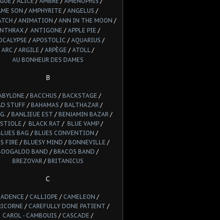
LGUE
/
ALICE
/
AMBRE
/
AMENOPHIS
/
AME SON
/
AMPHYRITE
/
ANGELUS
/
ATCH
/
ANIMATION
/
ANN IN THE MOON
/
NTHRAX
/
ANTIGONE
/
APPLE PIE
/
OCALYPSE
/
APOSTOLIC
/
AQUARIUS
/
ARC
/
ARGILE
/
ARPÈGE
/
ATOLL
/
AU BONHEUR DES DAMES
B
ABYLONE
/
BACCHUS
/
BACKSTAGE
/
AD STUFF
/
BAHAMAS
/
BALTHAZAR
/
G.
/
BANLIEUE EST
/
BENJAMIN BAZAR
/
STIOLE
/
BLACK RAT
/
BLUE VAMP
/
BLUES BAG
/
BLUES CONVENTION
/
S FIRE
/
BLUESY MIND
/
BONNEVILLE
/
BOOGALOO BAND
/
BRACOS BAND
/
BREZOVAR
/
BRITANICUS
C
CADENCE
/
CALLIOPE
/
CAMELEON
/
RICORNE
/
CAREFULLY DONE PATIENT
/
CAROL - CAMBOUIS
/
CASCADE
/