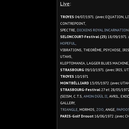
Live
:
TROYES
04/07/1971 :(avec EQUATION, L
CONTREPOINT,
SPECTRE,
DICKENS ROYAL INCARNATION
SELONCOURT-Festival (25)
18/09/1971 
HOPEFUL
,
VIBRATIONS, THEORÈME, PSYCHOSE, IRIS
UTAHS,
KLEPTOMANIA, LAGGER BLUES MACHINE
STRASBOURG
09/10/1971 :(avec IRIS, U
TROYES
10/1971
MONTBÉLLIARD
13/05/1972 :(avec UTA
STRASBOURG-Festival
27 et 28/05/197
(SEISM, C.T.S,
AMON DÜÜL II
, AVRIL, EX
GALLERY,
TRIANGLE
, MORMOS,
ZOO
, ANGE,
PAPOO
PARIS-Golf Drouot
16/06/1972 :(avec 