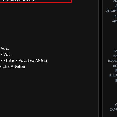
A
ANGIP
A
AP
 Voc.
B
/ Voc.
B
/ Flûte / Voc. (ex ANGE)
B.A.N.
ex LES ANGES)
BE
BLUE
CAP