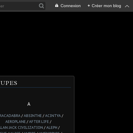
Connexion
+
Créer mon blog
UPES
A
RACADABRA
/
ABSINTHE
/
ACINTYA
/
AEROPLANE
/
AFTER LIFE
/
ALAN JACK CIVILIZATION
/
ALEPH
/