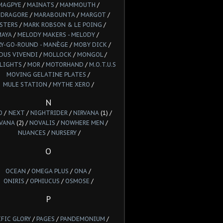
MAGPYE
/
MAINATS
/
MAMMOUTH
/
DRAGORE
/
MARABOUNTA
/
MARGOT
/
STERS
/
MARK ROBSON & LE POING
/
MAYA
/
MELODY MAKERS - MELODY
/
Y-GO-ROUND - MANÈGE
/
MOBY DICK
/
DUS VIVENDI
/
MOLLOCK
/
MONGOL
/
LIGHTS
/
MOR
/
MOTORHAND
/
M.O.T.U.S
MOVING GELATINE PLATES
/
MULE STATION
/
MYTHE XERO
/
N
O
/
NEXT
/
NIGHTRIDER
/
NIRVANA
(1) /
VANA
(2) /
NOVALIS
/
NOWHERE MEN
/
NUANCES
/
NURSERY
/
O
OCEAN
/
OMEGA PLUS
/
ONA
/
ONIRIS
/
OPHIUCUS
/
OSMOSE
/
P
IFIC GLORY
/
PAGES
/
PANDEMONIUM
/