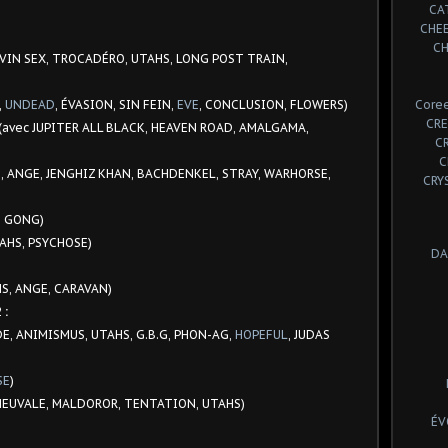
CA
CHE
CH
IVIN SEX, TROCADÉRO, UTAHS, LONG POST TRAIN,
,
UNDEAD
, ÉVASION, SIN FEIN,
EVE
, CONCLUSION, FLOWERS)
Coree
CRE
:(avec JUPITER ALL BLACK, HEAVEN ROAD, AMALGAMA,
C
C
, ANGE, JENGHIZ KHAN, BACHDENKEL, STRAY, WARHORSE,
CRY
, GONG)
TAHS, PSYCHOSE)
DA
HS, ANGE, CARAVAN)
2
:
ODE, ANIMISMUS, UTAHS, G.B.G, PHON-AG,
HOPEFUL
, JUDAS
SE
)
CHEUVALE, MALDOROR, TENTATION, UTAHS)
ÉV