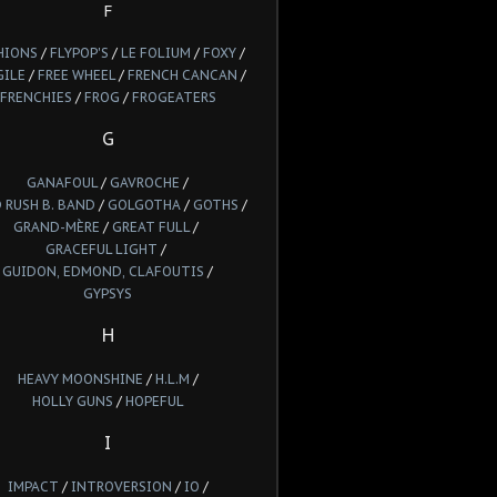
F
HIONS
/
FLYPOP'S
/
LE FOLIUM
/
FOXY
/
GILE
/
FREE WHEEL
/
FRENCH CANCAN
/
FRENCHIES
/
FROG
/
FROGEATERS
G
GANAFOUL
/
GAVROCHE
/
 RUSH B. BAND
/
GOLGOTHA
/
GOTHS
/
GRAND-MÈRE
/
GREAT FULL
/
GRACEFUL LIGHT
/
GUIDON, EDMOND, CLAFOUTIS
/
GYPSYS
H
HEAVY MOONSHINE
/
H.L.M
/
HOLLY GUNS
/
HOPEFUL
I
IMPACT
/
INTROVERSION
/
IO
/