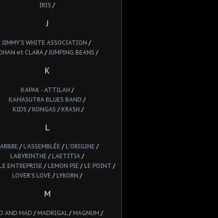
IRIS
/
J
JIMMY'S WHITE ASSOCIATION
/
OHAN et CLARA
/
JUMPING BEANS
/
K
KAPAK - ATTILAH
/
KAMASUTRA BLUES BAND
/
KIDS
/
KONGAS
/
KRASH
/
L
'ARBRE
/
L'ASSEMBLÉE
/
L'ORIGINE
/
LABYRINTHE
/
LAETITIA
/
LE ENTREPRISE
/
LEMON PIE
/
LE POINT
/
LOVER'S LOVE
/
LYKORN
/
M
D AND MAD
/
MADRIGAL
/
MAGNUM
/