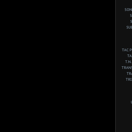
SON
S
SU
TAC 
TA
T.N.
TRANS
TR
TR