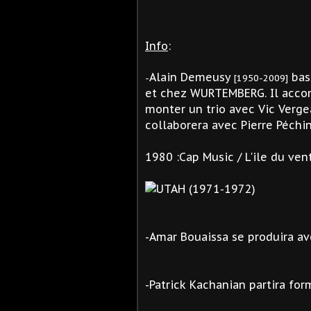
Info
:
Alain Demeusy
bas
-
[1950-2009]
et
chez WURTEMBERG. Il accom
monter un trio avec
Vic Verg
collaborera avec Pierre Péchi
1980 :Cap Music / L'ile du ven
-
Amar Bouaissa se produira a
-
Patrick Kachanian partira fo