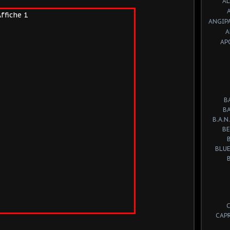
A
ANGIP
A
AP
B
B
B.A.N.
BE
BLUE
CAP