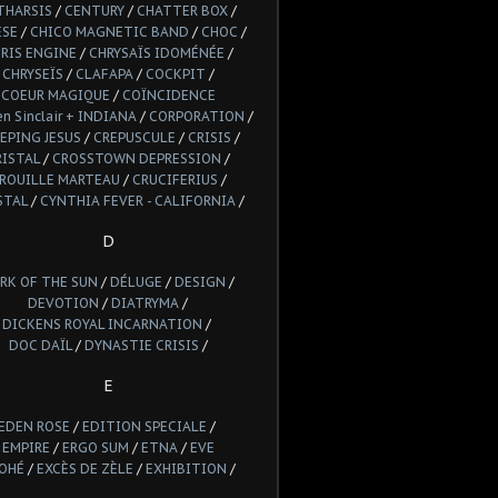
THARSIS
/
CENTURY
/
CHATTER BOX
/
ESE
/
CHICO MAGNETIC BAND
/
CHOC
/
RIS ENGINE
/
CHRYSAÏS IDOMÉNÉE
/
CHRYSEÏS
/
CLAFAPA
/
COCKPIT
/
COEUR MAGIQUE
/
COÏNCIDENCE
n Sinclair + INDIANA
/
CORPORATION
/
EPING JESUS
/
CREPUSCULE
/
CRISIS
/
RISTAL
/
CROSSTOWN DEPRESSION
/
ROUILLE MARTEAU
/
CRUCIFERIUS
/
STAL
/
CYNTHIA FEVER - CALIFORNIA
/
D
RK OF THE SUN
/
DÉLUGE
/
DESIGN
/
DEVOTION
/
DIATRYMA
/
DICKENS ROYAL INCARNATION
/
DOC DAÏL
/
DYNASTIE CRISIS
/
E
EDEN ROSE
/
EDITION SPECIALE
/
EMPIRE
/
ERGO SUM
/
ETNA
/
EVE
OHÉ
/
EXCÈS DE ZÈLE
/
EXHIBITION
/