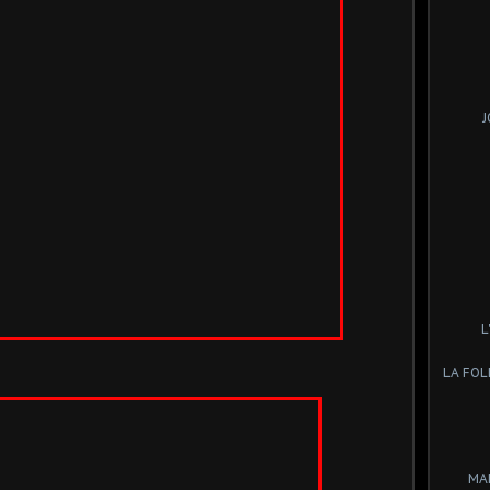
J
L
LA FOL
MA