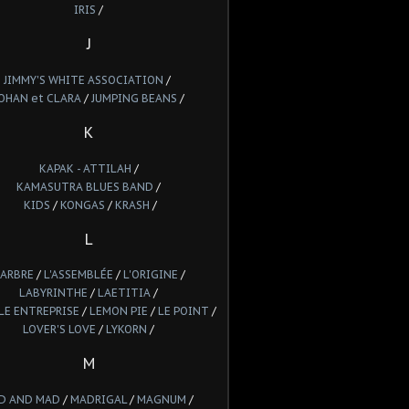
IRIS
/
J
JIMMY'S WHITE ASSOCIATION
/
OHAN et CLARA
/
JUMPING BEANS
/
K
KAPAK - ATTILAH
/
KAMASUTRA BLUES BAND
/
KIDS
/
KONGAS
/
KRASH
/
L
'ARBRE
/
L'ASSEMBLÉE
/
L'ORIGINE
/
LABYRINTHE
/
LAETITIA
/
LE ENTREPRISE
/
LEMON PIE
/
LE POINT
/
LOVER'S LOVE
/
LYKORN
/
M
D AND MAD
/
MADRIGAL
/
MAGNUM
/