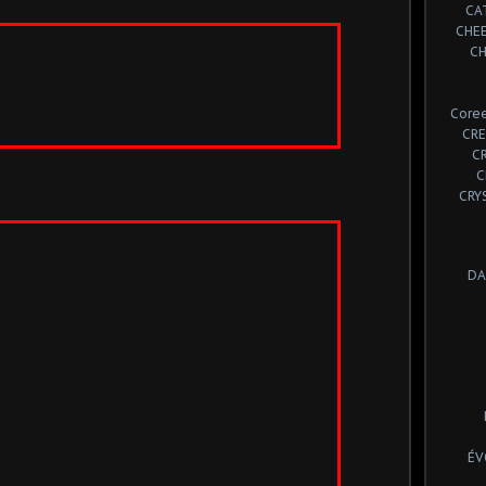
CA
CHE
CH
Coree
CRE
C
C
CRY
DA
ÉV