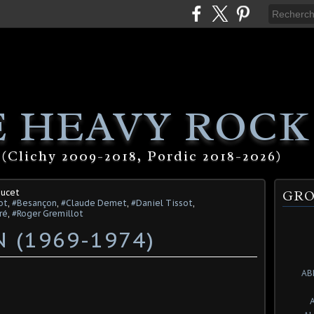
 HEAVY ROCK
(Clichy 2009-2018, Pordic 2018-2026)
oucet
GRO
ot
,
#Besançon
,
#Claude Demet
,
#Daniel Tissot
,
ré
,
#Roger Gremillot
 (1969-1974)
AB