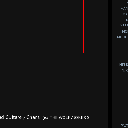
MAN
MA
MERR
MO
MOON
NEM
NIR
ad Guitare / Chant
(ex THE WOLF / JOKER'S
PAC