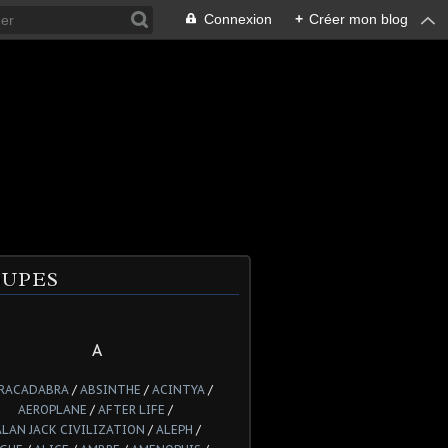
Connexion
+
Créer mon blog
UPES
A
RACADABRA
/
ABSINTHE
/
ACINTYA
/
AEROPLANE
/
AFTER LIFE
/
ALAN JACK CIVILIZATION
/
ALEPH
/