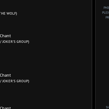
PHI
PLE
 THE WOLF)
P
 Chant
/ JOKER'S GROUP)
 Chant
/ JOKER'S GROUP)
S
 Chant