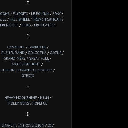
F
HIONS
/
FLYPOP'S
/
LE FOLIUM
/
FOXY
/
GILE
/
FREE WHEEL
/
FRENCH CANCAN
/
FRENCHIES
/
FROG
/
FROGEATERS
G
GANAFOUL
/
GAVROCHE
/
 RUSH B. BAND
/
GOLGOTHA
/
GOTHS
/
GRAND-MÈRE
/
GREAT FULL
/
GRACEFUL LIGHT
/
GUIDON, EDMOND, CLAFOUTIS
/
GYPSYS
H
HEAVY MOONSHINE
/
H.L.M
/
HOLLY GUNS
/
HOPEFUL
I
IMPACT
/
INTROVERSION
/
IO
/