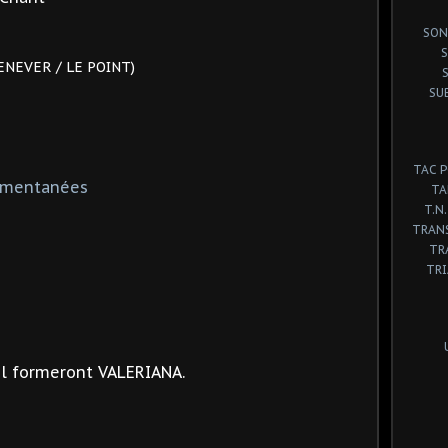
SON
S
ENEVER / LE POINT)
SU
TAC 
omentanées
TA
T.N.
TRANS
TR
TR
l
formeront VALERIANA.