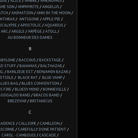
LGUE
/
ALICE
/
AMBRE
/
AMENOPHIS
/
AME SON
/
AMPHYRITE
/
ANGELUS
/
ATCH
/
ANIMATION
/
ANN IN THE MOON
/
NTHRAX
/
ANTIGONE
/
APPLE PIE
/
OCALYPSE
/
APOSTOLIC
/
AQUARIUS
/
ARC
/
ARGILE
/
ARPÈGE
/
ATOLL
/
AU BONHEUR DES DAMES
B
ABYLONE
/
BACCHUS
/
BACKSTAGE
/
AD STUFF
/
BAHAMAS
/
BALTHAZAR
/
G.
/
BANLIEUE EST
/
BENJAMIN BAZAR
/
STIOLE
/
BLACK RAT
/
BLUE VAMP
/
BLUES BAG
/
BLUES CONVENTION
/
S FIRE
/
BLUESY MIND
/
BONNEVILLE
/
BOOGALOO BAND
/
BRACOS BAND
/
BREZOVAR
/
BRITANICUS
C
CADENCE
/
CALLIOPE
/
CAMELEON
/
RICORNE
/
CAREFULLY DONE PATIENT
/
CAROL - CAMBOUIS
/
CASCADE
/