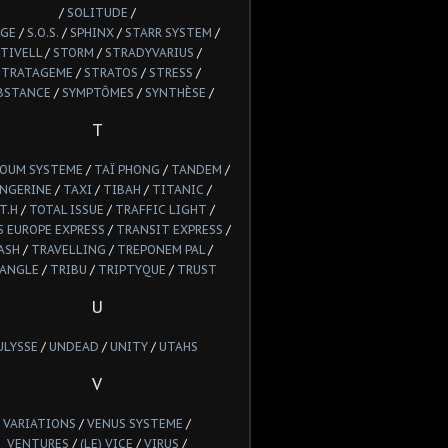
/
SOLITUDE
/
GE
/
S.O.S.
/
SPHINX
/
STARR SYSTEM
/
TIVELL
/
STORM
/
STRADYVARIUS
/
STRATAGEME
/
STRATOS
/
STRESS
/
BSTANCE
/
SYMPTÔMES
/
SYNTHÈSE
/
T
POUM SYSTEME
/
TAÏ PHONG
/
TANDEM
/
NGERINE
/
TAXI
/
TIBAH
/
TITANIC
/
T.H
/
TOTAL ISSUE
/
TRAFFIC LIGHT
/
 EUROPE EXPRESS
/
TRANSIT EXPRESS
/
ASH
/
TRAVELLING
/
TREPONEM PAL
/
IANGLE
/
TRIBU
/
TRIPTYQUE
/
TRUST
U
ULYSSE
/
UNDEAD
/
UNITY
/
UTAHS
V
VARIATIONS
/
VENUS SYSTEME
/
VENTURES
/
(LE) VICE
/
VIRUS
/