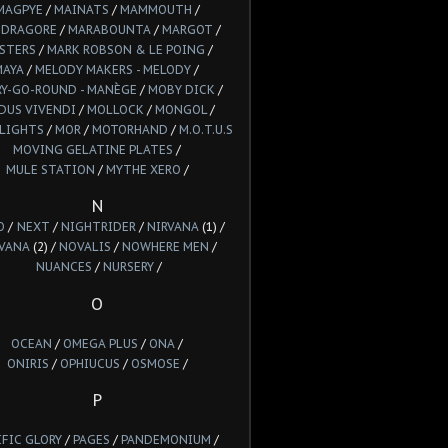
MAGPYE
/
MAINATS
/
MAMMOUTH
/
DRAGORE
/
MARABOUNTA
/
MARGOT
/
STERS
/
MARK ROBSON & LE POING
/
MAYA
/
MELODY MAKERS - MELODY
/
Y-GO-ROUND - MANÈGE
/
MOBY DICK
/
DUS VIVENDI
/
MOLLOCK
/
MONGOL
/
LIGHTS
/
MOR
/
MOTORHAND
/
M.O.T.U.S
MOVING GELATINE PLATES
/
MULE STATION
/
MYTHE XERO
/
N
O
/
NEXT
/
NIGHTRIDER
/
NIRVANA
(1) /
VANA
(2) /
NOVALIS
/
NOWHERE MEN
/
NUANCES
/
NURSERY
/
O
OCEAN
/
OMEGA PLUS
/
ONA
/
ONIRIS
/
OPHIUCUS
/
OSMOSE
/
P
IFIC GLORY
/
PAGES
/
PANDEMONIUM
/