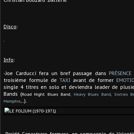
Christian Bouzard :Batterie
Disco
:
.
Info
:
-Joe Carducci fera un bref passage dans
PRÉSENCE
troisième formule de
TAXI
avant de former
EMOTI
single 4 titres en solo et deviendra leader de plusi
Bands (
Road Night Blues Band,
Heavy Blues Band
,
Sixties B
).
Memphis
,...