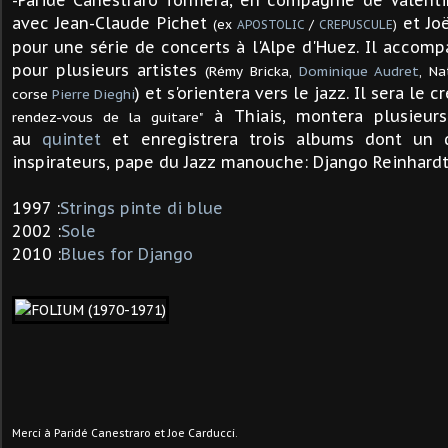
-Paridé Canestraro formera
, en compagnie de Valenti
avec Jean-Claude Pichet
et Jo
(ex
APOSTOLIC
/
CREPUSCULE
)
pour une série de concerts à l'Alpe d'Huez. Il acco
pour plusieurs artistes
(Rémy Bricka,
Dominique Audret
,
Na
) et s'orientera vers le jazz. Il sera le 
corse
Pierre Dieghi
à Thiais, montera plusieur
rendez-vous de la guitare"
au
quintet
et enregistrera trois albums dont un 
inspirateurs, pape du Jazz manouche: Django Reinhardt
1997 :
Strings pinte di blue
2002 :
Sole
2010 :
Blues for Django
Merci à Paridé Canestraro et Joe Carducci.