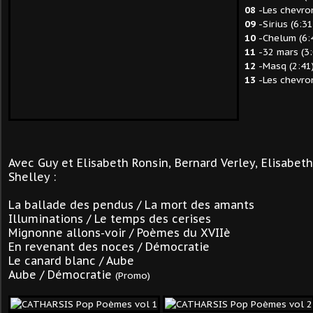
08
-Les chevron
09
-Sirius (6:31
10
-Chelum (6:
11
-32 mars (3:
12
-Masq (2:41
13
-Les chevron
Avec Guy et Elisabeth Ronsin, Bernard Verley, Elisabet
Shelley :
La ballade des pendus / La mort des amants
Illuminations / Le temps des cerises
Mignonne allons-voir / Poèmes du XVIIè
En revenant des noces / Démocratie
Le canard blanc / Aube
Aube / Démocratie
(Promo)