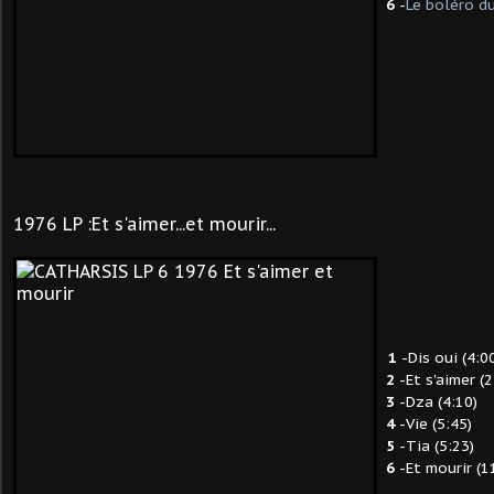
6
-
Le boléro d
1976 LP :Et s'aimer...et mourir...
1
-Dis oui (4:0
2
-Et s'aimer (2
3
-Dza (4:10)
4
-Vie (5:45)
5
-Tia (5:23)
6
-Et mourir (1