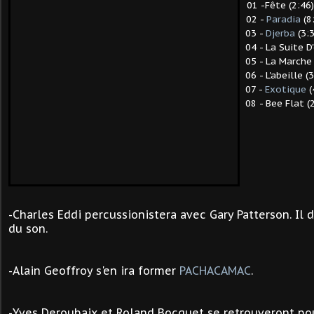
01 -Fête (2:46)
02 -
Paradia
(8
03 -
Djerba
(3:3
04 - La Suite D'
05 - La Marche 
06 - L'abeille (3
07 -
Exotique
(
08 - Bee Flat (2
-Charles Eddi percussionistera avec Gary Patterson. Il 
du son.
-
Alain Geoffroy s'en ira former
PACHACAMAC
.
-Yves Deroubaix et Roland Bocquet se retrouveront po