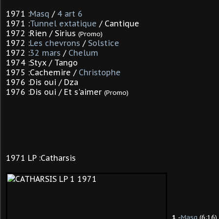
1971 :
Masq
/
4 art 6
1971 :
Tunnel extatique
/ Cantique
1972 :Rien / Sirius
(Promo)
1972 :
Les chevrons
/
Solstice
1972 :
32 mars
/
Chelum
1974 :Styx / Tango
1975 :Cachemire /
Christophe
1976 :Dis oui / Dza
1976 :Dis oui / Et s'aimer
(Promo)
1971 LP :Catharsis
1
-
Masq
(6:16)