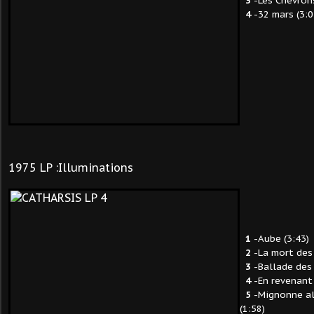
3
-Les Chevrons
4
-32 mars (3:0
1975 LP :Illuminations
1
-Aube (3:43)
2
-La mort des
3
-Ballade des 
4
-En revenant 
5
-Mignonne allo
(1:58)