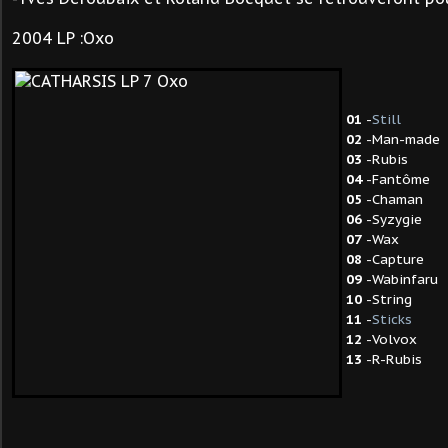
2004 LP :Oxo
01
-
Still
02
-Man-made
03
-Rubis
04
-Fantôme
05
-Chaman
06
-Syzygie
07
-Wax
08
-Capture
09
-Wabinfaru
10
-String
11
-
Sticks
12
-Volvox
13
-R-Rubis