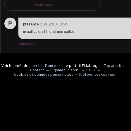
Ajouter un commentaire
P
presence
21/01/2016 10:45
jp galliot g a l l i ot et non gaillot
Répondre
Voir le profil de
Jean-Luc Doucet
sur le portail Eklablog
Top articles
Contact
Signaler un abus
C.G.U.
Cookies et données personnelles
Préférences cookies