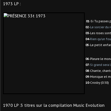
1973 LP :
01
-Si Tu passes 
02
-
Le sorcier du r
03
-Les roses sont
04
-
Rien qu'un fou
05
-Le petit enfan
06
-Pleure le mon
07
-
Si grand sera 
08
-Chante, chante
09
-Monique et mo
10
-Crosby (0:50)
1970 LP :3 titres sur la compilation Music Evolution