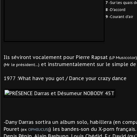
7
-Sur les quais d
8
-D'accord
9
-Courant d'air
Ils séviront vocalement pour Pierre Rapsat
(LP Musicolor)
et instrumentalement sur le simple d
(Mr le président...)
1977 :What have you got / Dance your crazy dance
-Dany Darras sortira un album solo, habillera (en comp
Pouret
) les bandes-son du X-porn français. 
(ex
OPHIUCUS
)
Denis Pépin, Alain Bashung, Louis Chédid, F.r. David (qu'