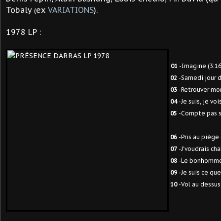
Tobaly
ex
VARIATIONS
).
(
1978 LP :
01
-Imagine (3:16
02
-Samedi jour d
03
-Retrouver mon
0
4
-Je suis, je voi
0
5
-Compte pas su
06
-Pris au piège 
07
-J'voudrais cha
08
-Le bonhomme 
09
-Je suis ce que 
10
-Vol au dessus