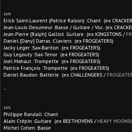
1970
Erick Saint-Laurent (Patrice Raison) :Chant (ex CRACK
Jean-Louis Desumeur :Basse / Guitare / Voc. (ex CRACK
Jean-Pierre [Ralph] Galliot :Guitare (ex KINGSTONS /
FR
Daniel [Dany] Darras :Claviers (ex FROGEATERS)
Jacky Leger :Sax-Bariton (ex FROGEATERS)
Guy Legouty :Sax-Tenor (ex FROGEATERS)
Joël Mahaut :Trompette (ex FROGEATERS)
Patrice François :Trompette
(ex FROGEATERS)
Daniel Baudon :Batterie (ex CHALLENGERS /
FROGEATE
...
1971
Philippe Randall :Chant
Alain Crépin :Guitare
(ex BEETHOVENS /
HEAVY MOONS
Michel Cohen :Basse