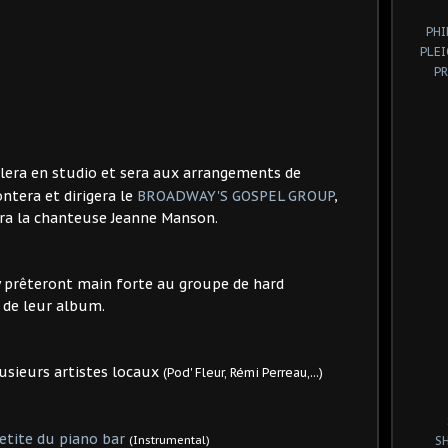
PHI
PLE
P
llera en studio et sera aux arrangements de
ontera et dirigera le
BROADWAY'S GOSPEL GROUP
,
ra la chanteuse Jeanne Manson.
y prêteront main forte au groupe de hard
 de leur album.
usieurs artistes locaux
(Pod' Fleur, Rémi Perreau,...)
etite du piano bar
(Instrumental)
S