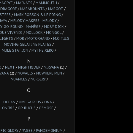
MAGPYE
/
MAINATS
/
MAMMOUTH
/
DRAGORE
/
MARABOUNTA
/
MARGOT
/
STERS
/
MARK ROBSON & LE POING
/
MAYA
/
MELODY MAKERS - MELODY
/
Y-GO-ROUND - MANÈGE
/
MOBY DICK
/
DUS VIVENDI
/
MOLLOCK
/
MONGOL
/
LIGHTS
/
MOR
/
MOTORHAND
/
M.O.T.U.S
MOVING GELATINE PLATES
/
MULE STATION
/
MYTHE XERO
/
N
O
/
NEXT
/
NIGHTRIDER
/
NIRVANA
(1) /
VANA
(2) /
NOVALIS
/
NOWHERE MEN
/
NUANCES
/
NURSERY
/
O
OCEAN
/
OMEGA PLUS
/
ONA
/
ONIRIS
/
OPHIUCUS
/
OSMOSE
/
P
IFIC GLORY
/
PAGES
/
PANDEMONIUM
/