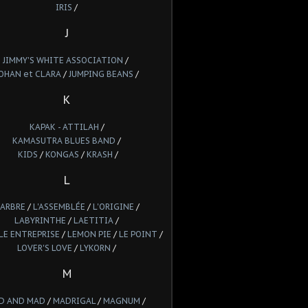
IRIS
/
J
JIMMY'S WHITE ASSOCIATION
/
OHAN et CLARA
/
JUMPING BEANS
/
K
KAPAK - ATTILAH
/
KAMASUTRA BLUES BAND
/
KIDS
/
KONGAS
/
KRASH
/
L
'ARBRE
/
L'ASSEMBLÉE
/
L'ORIGINE
/
LABYRINTHE
/
LAETITIA
/
LE ENTREPRISE
/
LEMON PIE
/
LE POINT
/
LOVER'S LOVE
/
LYKORN
/
M
D AND MAD
/
MADRIGAL
/
MAGNUM
/