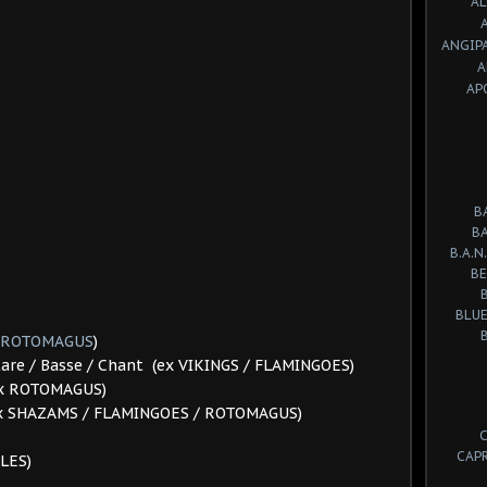
A
ANGIP
A
AP
B
B
B.A.N.
BE
BLUE
ROTOMAGUS
)
itare / Basse / Chant (ex VIKINGS / FLAMINGOES)
(ex ROTOMAGUS)
(ex SHAZAMS / FLAMINGOES / ROTOMAGUS)
CAP
KLES)