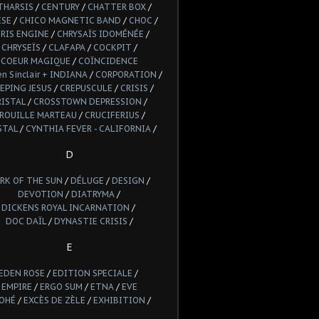
THARSIS
/
CENTURY
/
CHATTER BOX
/
ESE
/
CHICO MAGNETIC BAND
/
CHOC
/
RIS ENGINE
/
CHRYSAÏS IDOMÉNÉE
/
CHRYSEÏS
/
CLAFAPA
/
COCKPIT
/
COEUR MAGIQUE
/
COÏNCIDENCE
n Sinclair + INDIANA
/
CORPORATION
/
EPING JESUS
/
CREPUSCULE
/
CRISIS
/
RISTAL
/
CROSSTOWN DEPRESSION
/
ROUILLE MARTEAU
/
CRUCIFERIUS
/
STAL
/
CYNTHIA FEVER - CALIFORNIA
/
D
RK OF THE SUN
/
DÉLUGE
/
DESIGN
/
DEVOTION
/
DIATRYMA
/
DICKENS ROYAL INCARNATION
/
DOC DAÏL
/
DYNASTIE CRISIS
/
E
EDEN ROSE
/
EDITION SPECIALE
/
EMPIRE
/
ERGO SUM
/
ETNA
/
EVE
OHÉ
/
EXCÈS DE ZÈLE
/
EXHIBITION
/