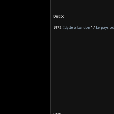
Disco
:
1972:
Idylle à London
* /
Le pays o