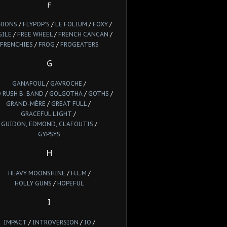
F
HIONS
/
FLYPOP'S
/
LE FOLIUM
/
FOXY
/
GILE
/
FREE WHEEL
/
FRENCH CANCAN
/
FRENCHIES
/
FROG
/
FROGEATERS
G
GANAFOUL
/
GAVROCHE
/
 RUSH B. BAND
/
GOLGOTHA
/
GOTHS
/
GRAND-MÈRE
/
GREAT FULL
/
GRACEFUL LIGHT
/
GUIDON, EDMOND, CLAFOUTIS
/
GYPSYS
H
HEAVY MOONSHINE
/
H.L.M
/
HOLLY GUNS
/
HOPEFUL
I
IMPACT
/
INTROVERSION
/
IO
/