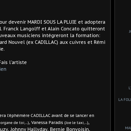
our devenir MARDI SOUS LA PLUIE et adoptera
. Franck Langolff et Alain Concato quitteront
J
uveaux musiciens intégreront la formation:
rard Nouvel (ex CADILLAC) aux cuivres et Rémi
e.
Fais l'artiste
ien
L
LA FOL
ra l'éphémère CADILLAC avant de se lancer en
,
, Vanessa Paradis
organe de toi,...)
(Joe le taxi,...)
MA
Buzy, Johnny Hallyday, Bernie Bonvoisin,