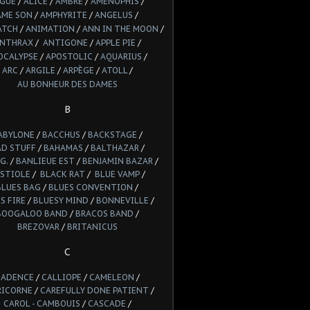
LGUE
/
ALICE
/
AMBRE
/
AMENOPHIS
/
AME SON
/
AMPHYRITE
/
ANGELUS
/
ATCH
/
ANIMATION
/
ANN IN THE MOON
/
NTHRAX
/
ANTIGONE
/
APPLE PIE
/
OCALYPSE
/
APOSTOLIC
/
AQUARIUS
/
ARC
/
ARGILE
/
ARPÈGE
/
ATOLL
/
AU BONHEUR DES DAMES
B
ABYLONE
/
BACCHUS
/
BACKSTAGE
/
AD STUFF
/
BAHAMAS
/
BALTHAZAR
/
G.
/
BANLIEUE EST
/
BENJAMIN BAZAR
/
STIOLE
/
BLACK RAT
/
BLUE VAMP
/
BLUES BAG
/
BLUES CONVENTION
/
S FIRE
/
BLUESY MIND
/
BONNEVILLE
/
BOOGALOO BAND
/
BRACOS BAND
/
BREZOVAR
/
BRITANICUS
C
CADENCE
/
CALLIOPE
/
CAMELEON
/
RICORNE
/
CAREFULLY DONE PATIENT
/
CAROL - CAMBOUIS
/
CASCADE
/