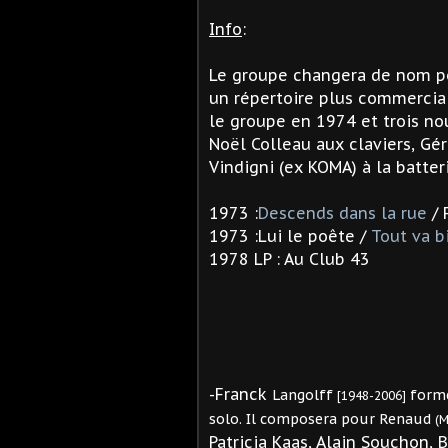
Info
:
Le groupe changera de nom p
un répertoire plus commercial
le groupe en 1974 et trois no
Noël Colleau aux claviers, Gé
Vindigni (ex KOMA) à la batteri
1973 :
Descends dans la rue
/ 
1973 :Lui le poête /
Tout va b
1978 LP : Au Club 43
-Franck
Langolff
forme
[1948-2006]
solo. Il composera pour Renaud
(M
Patricia Kaas, Alain Souchon, 