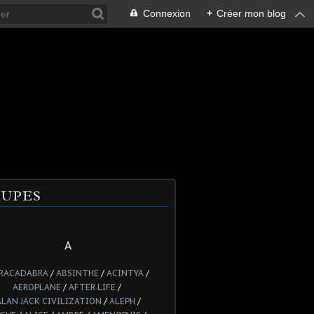
Connexion
+
Créer mon blog
UPES
A
RACADABRA
/
ABSINTHE
/
ACINTYA
/
AEROPLANE
/
AFTER LIFE
/
ALAN JACK CIVILIZATION
/
ALEPH
/