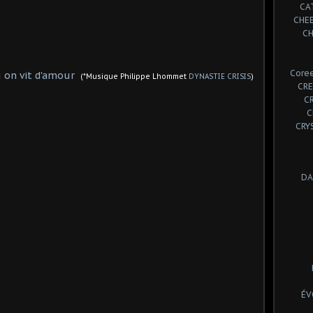
CA
CHE
CH
Coree
ù on vit d'amour
(*Musique Philippe Lhommet
DYNASTIE CRISIS
)
CRE
C
C
CRY
DA
ÉV