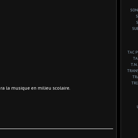
SON
S
SU
TAC 
TA
T.N.
TRANS
TR
TR
ra la musique en milieu scolaire.