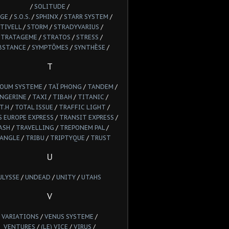
/
SOLITUDE
/
GE
/
S.O.S.
/
SPHINX
/
STARR SYSTEM
/
TIVELL
/
STORM
/
STRADYVARIUS
/
STRATAGEME
/
STRATOS
/
STRESS
/
BSTANCE
/
SYMPTÔMES
/
SYNTHÈSE
/
T
POUM SYSTEME
/
TAÏ PHONG
/
TANDEM
/
NGERINE
/
TAXI
/
TIBAH
/
TITANIC
/
T.H
/
TOTAL ISSUE
/
TRAFFIC LIGHT
/
 EUROPE EXPRESS
/
TRANSIT EXPRESS
/
ASH
/
TRAVELLING
/
TREPONEM PAL
/
IANGLE
/
TRIBU
/
TRIPTYQUE
/
TRUST
U
ULYSSE
/
UNDEAD
/
UNITY
/
UTAHS
V
VARIATIONS
/
VENUS SYSTEME
/
VENTURES
/
(LE) VICE
/
VIRUS
/