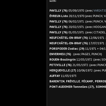
Live
:
PAVILLY (76)
05/09/1970 :(avec
VARIATI
ÉVREUX-Lido
28/11/1970 (avec PUNCH, 
PAVILLY (76)
06/02/1971 :(avec PUNCH, 
PAVILLY (76)
20/02/1971 :(avec HOOGANS
PAVILLY (76)
01/05/1971 :(avec CITADEL
NEUFCHÂTEL-EN-BRAY (76)
12/06/1971 
NEUFCHÂTEL-EN-BRAY (76)
17/07/1971 
PORSPODER-Zodiac (29)
11/1971 + 04/1
ENVERMEU (76)
:(avec PAGES, PUNCH)
ROUEN-Boulingrin
12/05/1972 :(avec S
PETIVILLE (76)
21/05/1972 :(avec PUNC
HERQUEVILLE (27)
10/06/1972 :(avec P
AUFFAY
11/03/1973
,
BARENTIN
,
FRÉVILLE
,
FÉCAMP
PERROS
,
PONT-AUDEMER-Tonnelles (27)
SOMME