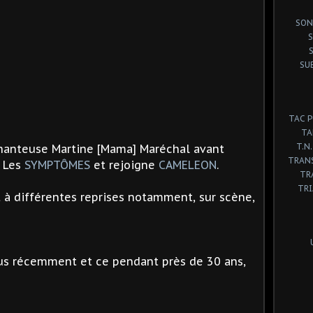
SON
S
SU
TAC 
TA
T.N.
hanteuse Martine [Mama] Maréchal avant
TRANS
z Les
SYMPTÔMES
et rejoigne
CAMELEON
.
TR
TR
 à différentes reprises notamment, sur scène,
plus récemment et ce pendant près de 30 ans,