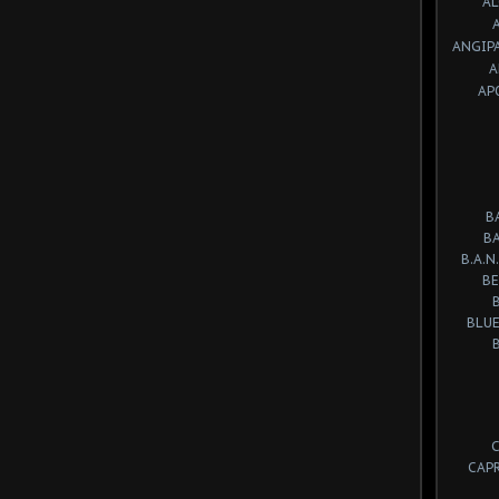
A
ANGIP
A
AP
B
B
B.A.N.
BE
BLUE
CAP