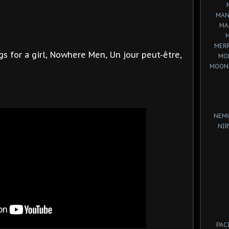
MAN
MA
MERR
s for a girl, Nowhere Men, Un jour peut-être,
MO
MOON
NEM
NIR
PAC