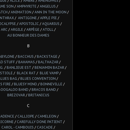
LGUE
/
ALICE
/
AMBRE
/
AMENOPHIS
/
AME SON
/
AMPHYRITE
/
ANGELUS
/
ATCH
/
ANIMATION
/
ANN IN THE MOON
/
NTHRAX
/
ANTIGONE
/
APPLE PIE
/
OCALYPSE
/
APOSTOLIC
/
AQUARIUS
/
ARC
/
ARGILE
/
ARPÈGE
/
ATOLL
/
AU BONHEUR DES DAMES
B
ABYLONE
/
BACCHUS
/
BACKSTAGE
/
AD STUFF
/
BAHAMAS
/
BALTHAZAR
/
G.
/
BANLIEUE EST
/
BENJAMIN BAZAR
/
STIOLE
/
BLACK RAT
/
BLUE VAMP
/
BLUES BAG
/
BLUES CONVENTION
/
S FIRE
/
BLUESY MIND
/
BONNEVILLE
/
BOOGALOO BAND
/
BRACOS BAND
/
BREZOVAR
/
BRITANICUS
C
CADENCE
/
CALLIOPE
/
CAMELEON
/
RICORNE
/
CAREFULLY DONE PATIENT
/
CAROL - CAMBOUIS
/
CASCADE
/