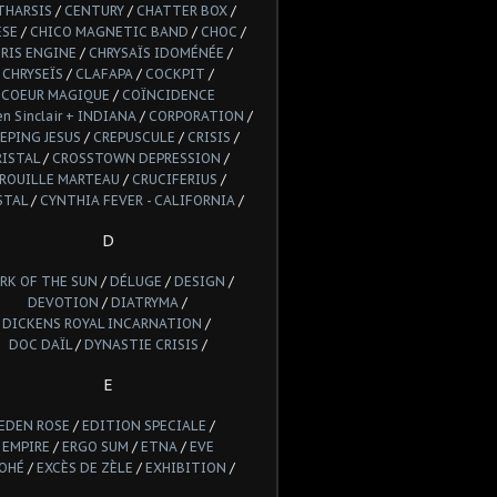
THARSIS
/
CENTURY
/
CHATTER BOX
/
ESE
/
CHICO MAGNETIC BAND
/
CHOC
/
RIS ENGINE
/
CHRYSAÏS IDOMÉNÉE
/
CHRYSEÏS
/
CLAFAPA
/
COCKPIT
/
COEUR MAGIQUE
/
COÏNCIDENCE
n Sinclair + INDIANA
/
CORPORATION
/
EPING JESUS
/
CREPUSCULE
/
CRISIS
/
RISTAL
/
CROSSTOWN DEPRESSION
/
ROUILLE MARTEAU
/
CRUCIFERIUS
/
STAL
/
CYNTHIA FEVER - CALIFORNIA
/
D
RK OF THE SUN
/
DÉLUGE
/
DESIGN
/
DEVOTION
/
DIATRYMA
/
DICKENS ROYAL INCARNATION
/
DOC DAÏL
/
DYNASTIE CRISIS
/
E
EDEN ROSE
/
EDITION SPECIALE
/
EMPIRE
/
ERGO SUM
/
ETNA
/
EVE
OHÉ
/
EXCÈS DE ZÈLE
/
EXHIBITION
/