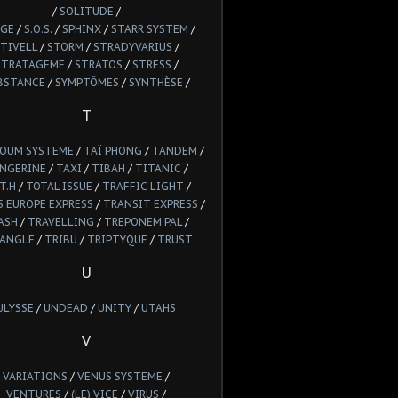
/
SOLITUDE
/
GE
/
S.O.S.
/
SPHINX
/
STARR SYSTEM
/
TIVELL
/
STORM
/
STRADYVARIUS
/
STRATAGEME
/
STRATOS
/
STRESS
/
BSTANCE
/
SYMPTÔMES
/
SYNTHÈSE
/
T
POUM SYSTEME
/
TAÏ PHONG
/
TANDEM
/
NGERINE
/
TAXI
/
TIBAH
/
TITANIC
/
T.H
/
TOTAL ISSUE
/
TRAFFIC LIGHT
/
 EUROPE EXPRESS
/
TRANSIT EXPRESS
/
ASH
/
TRAVELLING
/
TREPONEM PAL
/
IANGLE
/
TRIBU
/
TRIPTYQUE
/
TRUST
U
ULYSSE
/
UNDEAD
/
UNITY
/
UTAHS
V
VARIATIONS
/
VENUS SYSTEME
/
VENTURES
/
(LE) VICE
/
VIRUS
/