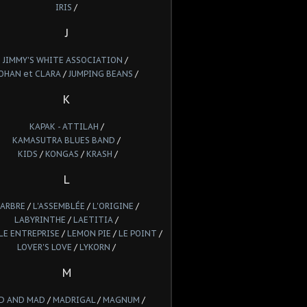
IRIS
/
J
JIMMY'S WHITE ASSOCIATION
/
OHAN et CLARA
/
JUMPING BEANS
/
K
KAPAK - ATTILAH
/
KAMASUTRA BLUES BAND
/
KIDS
/
KONGAS
/
KRASH
/
L
'ARBRE
/
L'ASSEMBLÉE
/
L'ORIGINE
/
LABYRINTHE
/
LAETITIA
/
LE ENTREPRISE
/
LEMON PIE
/
LE POINT
/
LOVER'S LOVE
/
LYKORN
/
M
D AND MAD
/
MADRIGAL
/
MAGNUM
/