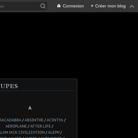
Connexion
+
Créer mon blog
UPES
A
RACADABRA
/
ABSINTHE
/
ACINTYA
/
AEROPLANE
/
AFTER LIFE
/
ALAN JACK CIVILIZATION
/
ALEPH
/