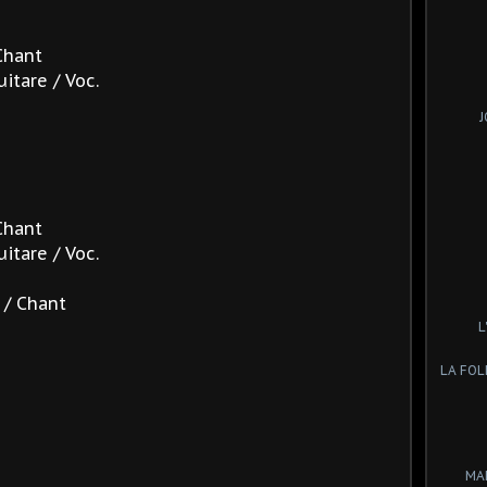
Chant
itare / Voc.
J
Chant
itare / Voc.
 / Chant
L
LA FOL
MA