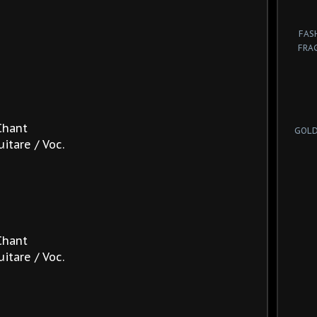
FAS
FRA
Chant
GOLD
itare / Voc.
Chant
itare / Voc.