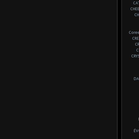
CA
CHE
CH
Coree
CRE
C
C
CRY
DA
ÉV