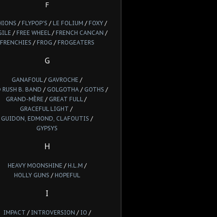
F
HIONS
/
FLYPOP'S
/
LE FOLIUM
/
FOXY
/
GILE
/
FREE WHEEL
/
FRENCH CANCAN
/
FRENCHIES
/
FROG
/
FROGEATERS
G
GANAFOUL
/
GAVROCHE
/
 RUSH B. BAND
/
GOLGOTHA
/
GOTHS
/
GRAND-MÈRE
/
GREAT FULL
/
GRACEFUL LIGHT
/
GUIDON, EDMOND, CLAFOUTIS
/
GYPSYS
H
HEAVY MOONSHINE
/
H.L.M
/
HOLLY GUNS
/
HOPEFUL
I
IMPACT
/
INTROVERSION
/
IO
/