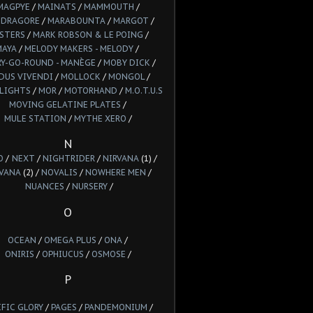
MAGPYE
/
MAINATS
/
MAMMOUTH
/
DRAGORE
/
MARABOUNTA
/
MARGOT
/
STERS
/
MARK ROBSON & LE POING
/
MAYA
/
MELODY MAKERS - MELODY
/
Y-GO-ROUND - MANÈGE
/
MOBY DICK
/
DUS VIVENDI
/
MOLLOCK
/
MONGOL
/
LIGHTS
/
MOR
/
MOTORHAND
/
M.O.T.U.S
MOVING GELATINE PLATES
/
MULE STATION
/
MYTHE XERO
/
N
O
/
NEXT
/
NIGHTRIDER
/
NIRVANA
(1) /
VANA
(2) /
NOVALIS
/
NOWHERE MEN
/
NUANCES
/
NURSERY
/
O
OCEAN
/
OMEGA PLUS
/
ONA
/
ONIRIS
/
OPHIUCUS
/
OSMOSE
/
P
IFIC GLORY
/
PAGES
/
PANDEMONIUM
/