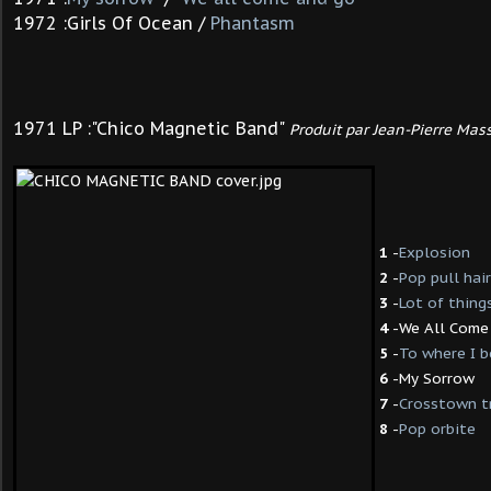
1972 :Girls Of Ocean /
Phantasm
1971 LP :"Chico Magnetic Band"
Produit par Jean-Pierre Mass
1
-
Explosion
2
-
Pop pull hair
3
-
Lot of thing
4
-We All Come
5
-
To where I 
6
-My Sorrow
7
-
Crosstown tr
8
-
Pop orbite