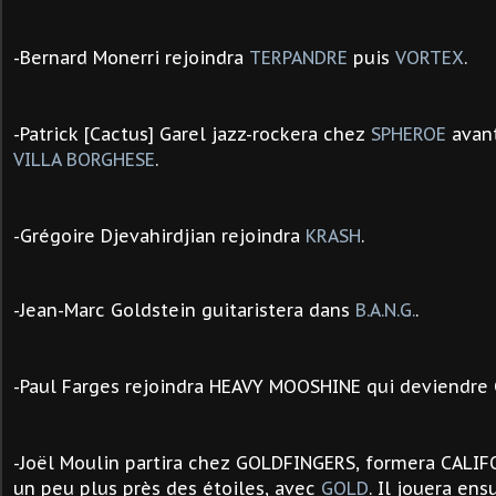
-Bernard Monerri rejoindra
TERPANDRE
puis
VORTEX
.
-Patrick
[Cactus]
Garel jazz-rockera chez
SPHEROE
avant
VILLA BORGHESE
.
-
Grégoire Djevahirdjian rejoindra
KRASH
.
-Jean-Marc Goldstein guitaristera dans
B.A.N.G.
.
-Paul Farges rejoindra HEAVY MOOSHINE qui deviendre
-Joël Moulin partira chez GOLDFINGERS, formera CALIF
un peu plus près des étoiles, avec
GOLD
. Il jouera en