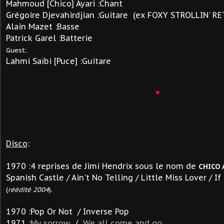
Mahmoud [Chico] Ayari :Chant
Grégoire Djevahirdjian :Guitare (ex FOXY STROLLIN' R
Alain Mazet :Basse
Patrick Garel :Batterie
Guest:
Lahmi Saïbi [Puce] :Guitare
Disco
:
1970 :4 reprises de Jimi Hendrix sous le nom de
CHICO 
Spanish Castle / Ain't No Telling / Little Miss Lover / I
(
réédité 2004
).
1970 :Pop Or Not / Inverse Pop
1971 :
My sorrow
/
We all come and go