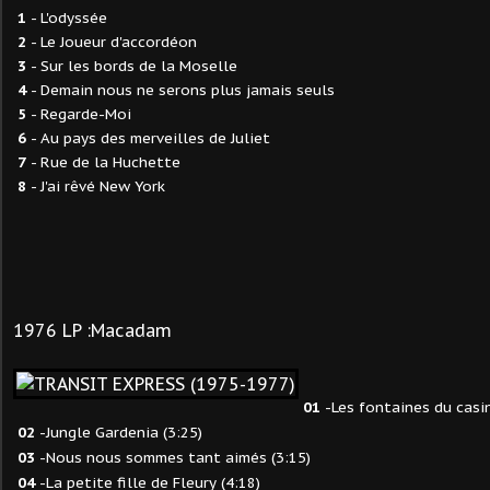
1
- L'odyssée
2
- Le Joueur d'accordéon
3
- Sur les bords de la Moselle
4
- Demain nous ne serons plus jamais seuls
5
- Regarde-Moi
6
- Au pays des merveilles de Juliet
7
- Rue de la Huchette
8
- J'ai rêvé New York
1976 LP :Macadam
01
-Les fontaines du casin
02
-Jungle Gardenia (3:25)
03
-Nous nous sommes tant aimés (3:15)
04
-La petite fille de Fleury (4:18)