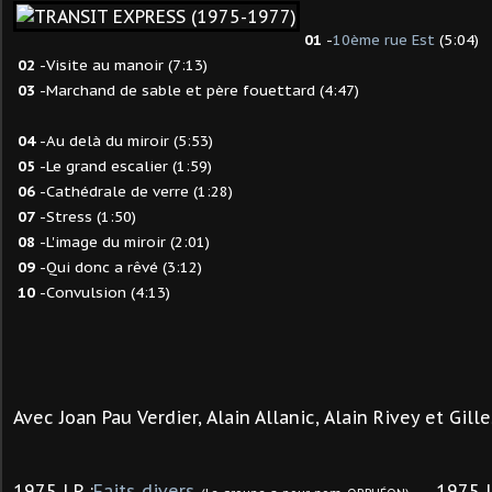
01
-
10ème rue Est
(5:04)
02
-Visite au manoir (7:13)
03
-Marchand de sable et père fouettard (4:47)
04
-Au delà du miroir (5:53)
05
-Le grand escalier (1:59)
06
-Cathédrale de verre (1:28)
07
-Stress (1:50)
08
-L'image du miroir (2:01)
09
-Qui donc a rêvé (3:12)
10
-Convulsion (4:13)
Avec Joan Pau Verdier, Alain Allanic, Alain Rivey et Gille
1975 LP :
Faits divers
1975 LP 