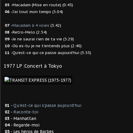
05
-Macadam (Mise en route) (0:45)
06
-J'ai tout mon temps (3:04)
07
-
Macadam à 4 voies
(3:42)
08
-Retro-Melo (2:54)
09
-Je ne saurai rien de ta vie (3:29)
10
-Où es-tu je ne t'entends plus (2:40)
11
-Qu'est-ce qui ce passe aujourd'hui (5:35)
1977 LP :Concert à Tokyo
01
-
Qu'est-ce qui s'passe aujourd'hui
02
-
Raconte-toi
03
- Manhattan
04
- Regarde-moi
05
- Les héros de Barbès