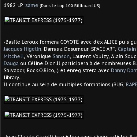
1982 LP :
same
(Dans le top 100 Billboard US)
-Basile Leroux formera COYOTE avec d'ex ALICE puis gu
Jacques Higelin
,
Darras
Desumeur, SPACE ART,
Captain
&
Mitchell
, Véronique
Sanson
, Laurent Voulzy, Alain Sou
Dauga
ou Céline Dion.Il participera à de nombreuses B.o
Salvador, Rock.O.Rico,..) et enregistrera avec
Danny Darr
library.
Il continue au sein de multiples formations (BUG,
RAP
-Jean-Claude Guselli bassistera avec divers artistes (L