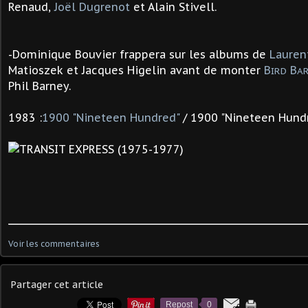
Renaud,
Joël Dugrenot
et Alain Stivell.
-Dominique Bouvier frappera sur les albums de
Lauren
Matioszek et Jacques Higelin avant de monter
B
B
IRD
A
Phil Barney.
1983 :
1900 "Nineteen Hundred"
/
1900 "Nineteen Hund
Voir les commentaires
Partager cet article
Repost
0