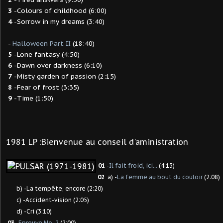
3
-Colours of childhood (6:00)
4
-Sorrow in my dreams (3:40)
-
Halloween Part II
(18:40)
5
-Lone fantasy (4:50)
6
-Dawn over darkness (6:10)
7
-Misty garden of passion (2:15)
8
-Fear of frost (3:35)
9
-Time (1:50)
1981 LP :Bienvenue au conseil d'aministration
01
-
Il fait froid, ici...
(4:13)
02
a) -
La femme au bout du couloir
(2:08)
b) -La tempête, encore (2:20)
c) -Accident-vision (2:05)
d) -Cri (3:10)
03
-
Epreuve No. 2
(2:00)