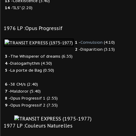
13
-Coexistence (3:40)
14
-"ILS" (2:20)
1976 LP :Opus Progressif
1
-
Convulsion
(4:10)
2
-Disparition (3:15)
3
-The Whisperer of dreams (6:35)
4
-Dialogarhythm (4:30)
5
-La porte de Bag (0:50)
6
-38 CM/s (2:40)
7
-Maldoror (5:40)
8
-Opus Progressif 1 (2:55)
9
-Opus Progressif 2 (7:35)
1977 LP :Couleurs Naturelles