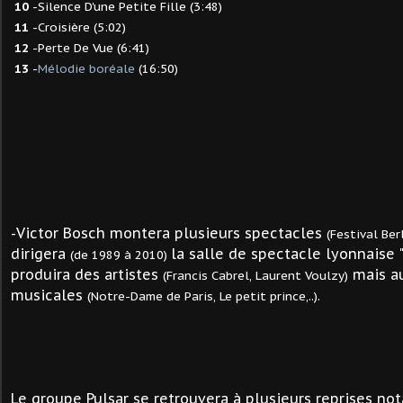
10
-Silence D'une Petite Fille (3:48)
11
-Croisière (5:02)
12
-Perte De Vue (6:41)
13
-
Mélodie boréale
(16:50)
-Victor Bosch montera plusieurs spectacles
(Festival Berl
dirigera
la salle de spectacle lyonnaise 
(de 1989 à 2010)
produira des artistes
mais a
(Francis Cabrel, Laurent Voulzy)
musicales
(Notre-Dame de Paris, Le petit prince,..).
Le groupe Pulsar se retrouvera à plusieurs reprises no