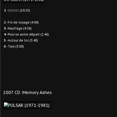
1
-
Görlitz
(19:25)
2
-Fin de voyage (4:00)
3
-Naufrage (4:58)
4
-Pour un autre départ (2:46)
5
-Autour de toi (5:40)
6
-Tara (3:00)
2007 CD :Memory Ashes