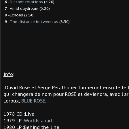
6
-
Distant relations
(4:20)
7
-Amid daydream (3:20)
8
-Echoes (2:30)
9
-
The distance between us
(6:30)
Info
:
-David Rose et Serge Perathoner formeront ensuite l
qui changera de nom pour ROSE et deviendra, avec l'ar
Leroux,
BLUE ROSE
.
1978 CD :Live
1979 LP :
Worlds apart
1980 LP :Behind the line