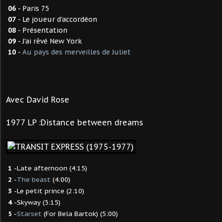
06
- Paris 75
07
- Le joueur d'accordéon
08
- Présentation
09
- J'ai rêvé New York
10
-
Au pays des merveilles de Juliet
Avec David Rose
1977 LP :Distance between dreams
1
-Late afternoon (4:15)
2
-
The beast
(4:00)
3
-Le petit prince (2:10)
4
-Skyway (3:15)
5
-
Starset
(For Bela Bartok) (5:00)