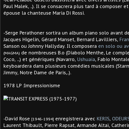
Paul Malek, ..). Il se consacrera plus tard à composer e
épouse la chanteuse Maria Di Rossi.
-Serge Perathoner sortira un album piano solo avant de
Jacques Higelin, Gérard Manset, Bernard
Lavilliers,
Fran
Sanson ou Johnny Hallyday. Il composera
en solo ou av
de nombreuses B.o
(Diabolo Menthe,
Le comple
(MAGMA)
Coco, ...)
et génériques (Navarro,
Ushuaïa
, Fabio Montale,
keyboardera dans plusieurs comédies musicales (Star
Jimmy, Notre Dame de Paris,..).
1978 LP :Impressionisme
-David Rose
enregistrera avec
KERIS
,
ODEUR
[1946-1994]
Laurent Thibault, Pierre Rapsat, Armande Altaï, Cather