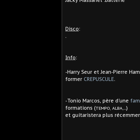
Jacky Massanel :Batterie
Disco
:
.
Info
:
-Harry Seur et Jean-Pierre Ham
former
CREPUSCULE
.
-Tonio Marcos, père d'une
fam
formations (
)
TEMPO, ALBA,...
et guitaristera plus récemme