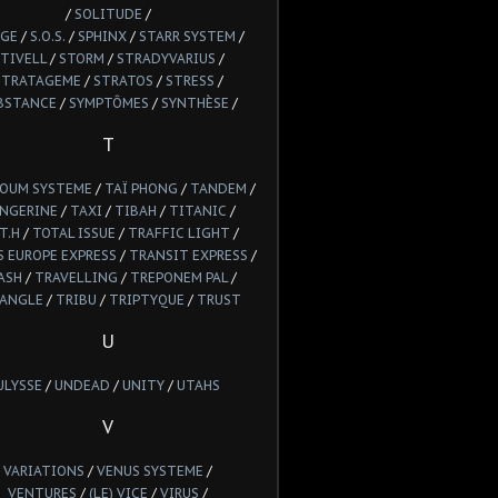
/
SOLITUDE
/
GE
/
S.O.S.
/
SPHINX
/
STARR SYSTEM
/
TIVELL
/
STORM
/
STRADYVARIUS
/
STRATAGEME
/
STRATOS
/
STRESS
/
BSTANCE
/
SYMPTÔMES
/
SYNTHÈSE
/
T
POUM SYSTEME
/
TAÏ PHONG
/
TANDEM
/
NGERINE
/
TAXI
/
TIBAH
/
TITANIC
/
T.H
/
TOTAL ISSUE
/
TRAFFIC LIGHT
/
 EUROPE EXPRESS
/
TRANSIT EXPRESS
/
ASH
/
TRAVELLING
/
TREPONEM PAL
/
IANGLE
/
TRIBU
/
TRIPTYQUE
/
TRUST
U
ULYSSE
/
UNDEAD
/
UNITY
/
UTAHS
V
VARIATIONS
/
VENUS SYSTEME
/
VENTURES
/
(LE) VICE
/
VIRUS
/