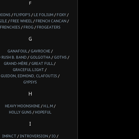
F
HIONS
/
FLYPOP'S
/
LE FOLIUM
/
FOXY
/
GILE
/
FREE WHEEL
/
FRENCH CANCAN
/
FRENCHIES
/
FROG
/
FROGEATERS
G
GANAFOUL
/
GAVROCHE
/
 RUSH B. BAND
/
GOLGOTHA
/
GOTHS
/
GRAND-MÈRE
/
GREAT FULL
/
GRACEFUL LIGHT
/
GUIDON, EDMOND, CLAFOUTIS
/
GYPSYS
H
HEAVY MOONSHINE
/
H.L.M
/
HOLLY GUNS
/
HOPEFUL
I
IMPACT
/
INTROVERSION
/
IO
/