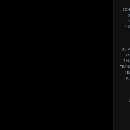
SON
S
SU
TAC 
TA
T.N.
TRANS
TR
TR