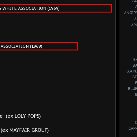
A
ANGIP
A
AP
B
B
B.A.N.
BE
BLUE
re (ex LOLY POPS)
CAP
s (ex MAYFAIR GROUP)