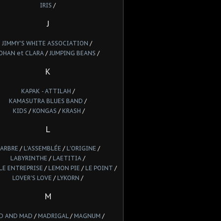
IRIS
/
J
JIMMY'S WHITE ASSOCIATION
/
OHAN et CLARA
/
JUMPING BEANS
/
K
KAPAK - ATTILAH
/
KAMASUTRA BLUES BAND
/
KIDS
/
KONGAS
/
KRASH
/
L
'ARBRE
/
L'ASSEMBLÉE
/
L'ORIGINE
/
LABYRINTHE
/
LAETITIA
/
LE ENTREPRISE
/
LEMON PIE
/
LE POINT
/
LOVER'S LOVE
/
LYKORN
/
M
D AND MAD
/
MADRIGAL
/
MAGNUM
/