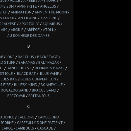
LGUE
/
ALICE
/
AMBRE
/
AMENOPHIS
/
AME SON
/
AMPHYRITE
/
ANGELUS
/
ATCH
/
ANIMATION
/
ANN IN THE MOON
/
NTHRAX
/
ANTIGONE
/
APPLE PIE
/
OCALYPSE
/
APOSTOLIC
/
AQUARIUS
/
ARC
/
ARGILE
/
ARPÈGE
/
ATOLL
/
AU BONHEUR DES DAMES
B
ABYLONE
/
BACCHUS
/
BACKSTAGE
/
AD STUFF
/
BAHAMAS
/
BALTHAZAR
/
G.
/
BANLIEUE EST
/
BENJAMIN BAZAR
/
STIOLE
/
BLACK RAT
/
BLUE VAMP
/
BLUES BAG
/
BLUES CONVENTION
/
S FIRE
/
BLUESY MIND
/
BONNEVILLE
/
BOOGALOO BAND
/
BRACOS BAND
/
BREZOVAR
/
BRITANICUS
C
CADENCE
/
CALLIOPE
/
CAMELEON
/
RICORNE
/
CAREFULLY DONE PATIENT
/
CAROL - CAMBOUIS
/
CASCADE
/