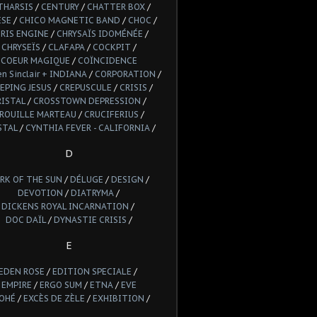
THARSIS
/
CENTURY
/
CHATTER BOX
/
ESE
/
CHICO MAGNETIC BAND
/
CHOC
/
RIS ENGINE
/
CHRYSAÏS IDOMÉNÉE
/
CHRYSEÏS
/
CLAFAPA
/
COCKPIT
/
COEUR MAGIQUE
/
COÏNCIDENCE
n Sinclair + INDIANA
/
CORPORATION
/
EPING JESUS
/
CREPUSCULE
/
CRISIS
/
RISTAL
/
CROSSTOWN DEPRESSION
/
ROUILLE MARTEAU
/
CRUCIFERIUS
/
STAL
/
CYNTHIA FEVER - CALIFORNIA
/
D
RK OF THE SUN
/
DÉLUGE
/
DESIGN
/
DEVOTION
/
DIATRYMA
/
DICKENS ROYAL INCARNATION
/
DOC DAÏL
/
DYNASTIE CRISIS
/
E
EDEN ROSE
/
EDITION SPECIALE
/
EMPIRE
/
ERGO SUM
/
ETNA
/
EVE
OHÉ
/
EXCÈS DE ZÈLE
/
EXHIBITION
/