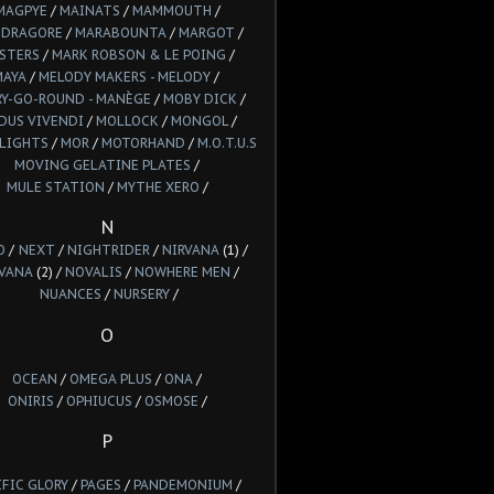
MAGPYE
/
MAINATS
/
MAMMOUTH
/
DRAGORE
/
MARABOUNTA
/
MARGOT
/
STERS
/
MARK ROBSON & LE POING
/
MAYA
/
MELODY MAKERS - MELODY
/
Y-GO-ROUND - MANÈGE
/
MOBY DICK
/
DUS VIVENDI
/
MOLLOCK
/
MONGOL
/
LIGHTS
/
MOR
/
MOTORHAND
/
M.O.T.U.S
MOVING GELATINE PLATES
/
MULE STATION
/
MYTHE XERO
/
N
O
/
NEXT
/
NIGHTRIDER
/
NIRVANA
(1) /
VANA
(2) /
NOVALIS
/
NOWHERE MEN
/
NUANCES
/
NURSERY
/
O
OCEAN
/
OMEGA PLUS
/
ONA
/
ONIRIS
/
OPHIUCUS
/
OSMOSE
/
P
IFIC GLORY
/
PAGES
/
PANDEMONIUM
/