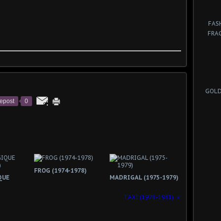
FAS
FRA
GOLD
epost
0
FROG (1974-1978)
QUE
MADRIGAL (1975-1979)
TAXI (1978-1981)