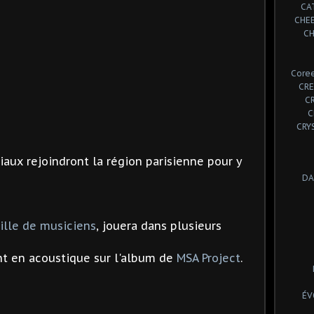
CA
CHE
CH
Coree
CRE
C
C
CRY
iaux rejoindront la région parisienne pour y
DA
ille de musiciens
, jouera dans plusieurs
nt en acoustique sur l'album de
MSA Project
.
ÉV