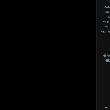
MAN
MA
MERR
MO
MOON
NEM
NIR
PAC