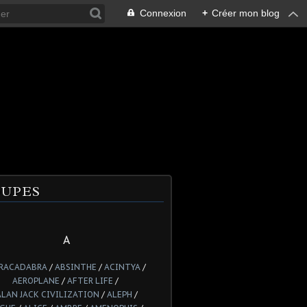
Connexion
+
Créer mon blog
UPES
A
RACADABRA
/
ABSINTHE
/
ACINTYA
/
AEROPLANE
/
AFTER LIFE
/
ALAN JACK CIVILIZATION
/
ALEPH
/