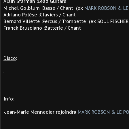
A
lain Sfarman :Lead Guitare
Michel Golblum :Basse / Chant (ex
MARK ROBSON & LE
Adriano Polèse :Claviers / Chant
Bernard Villette :Percus / Trompette (ex SOUL FISCHE
Franck Brusciano :Batterie / Chant
Disco
:
.
Info
:
-
Jean-Marie Mennecier rejoindra
MARK ROBSON & LE P