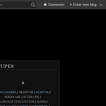
Connexion
+
Créer mon blog
UPES
A
RACADABRA
/
ABSINTHE
/
ACINTYA
/
AEROPLANE
/
AFTER LIFE
/
ALAN JACK CIVILIZATION
/
ALEPH
/