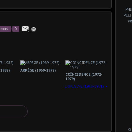
PHI
PLE
P
epost
0
1982)
ARPÈGE (1969-1972)
COÏNCIDENCE (1972-
1979)
L'ORIGINE (1968-1971)
S