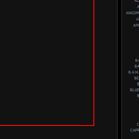
A
ANGIP
A
AP
B
B
B.A.N.
BE
BLUE
CAP