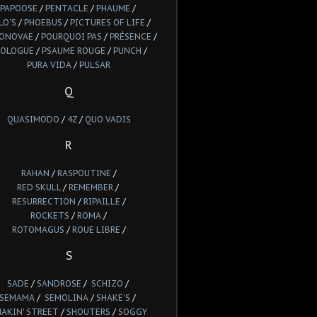
PAPOOSE
/
PENTACLE
/
PHAUME
/
LO'S
/
PHOEBUS
/
PICTURES OF LIFE
/
IONOVAE
/
POURQUOI PAS
/
PRÉSENCE
/
ROLOGUE
/
PSAUME ROUGE
/
PUNCH
/
PURA VIDA
/
PULSAR
Q
QUASIMODO
/
4Z
/
QUO VADIS
R
RAHAN
/
RASPOUTINE
/
RED SKULL
/
REMEMBER
/
RESURRECTION
/
RIPAILLE
/
ROCKETS
/
ROMA
/
ROTOMAGUS
/
ROUE LIBRE
/
S
SADE
/
SANDROSE
/
SCHIZO
/
SEMAMA
/
SEMOLINA
/
SHAKE'S
/
HAKIN' STREET
/
SHOUTERS
/
SOGGY