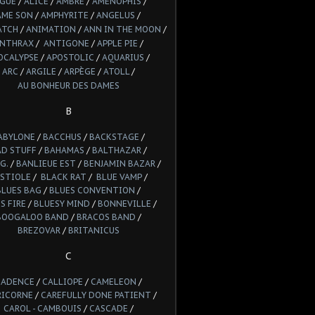
LGUE
/
ALICE
/
AMBRE
/
AMENOPHIS
/
AME SON
/
AMPHYRITE
/
ANGELUS
/
ATCH
/
ANIMATION
/
ANN IN THE MOON
/
NTHRAX
/
ANTIGONE
/
APPLE PIE
/
OCALYPSE
/
APOSTOLIC
/
AQUARIUS
/
ARC
/
ARGILE
/
ARPÈGE
/
ATOLL
/
AU BONHEUR DES DAMES
B
ABYLONE
/
BACCHUS
/
BACKSTAGE
/
AD STUFF
/
BAHAMAS
/
BALTHAZAR
/
G.
/
BANLIEUE EST
/
BENJAMIN BAZAR
/
STIOLE
/
BLACK RAT
/
BLUE VAMP
/
BLUES BAG
/
BLUES CONVENTION
/
S FIRE
/
BLUESY MIND
/
BONNEVILLE
/
BOOGALOO BAND
/
BRACOS BAND
/
BREZOVAR
/
BRITANICUS
C
CADENCE
/
CALLIOPE
/
CAMELEON
/
RICORNE
/
CAREFULLY DONE PATIENT
/
CAROL - CAMBOUIS
/
CASCADE
/