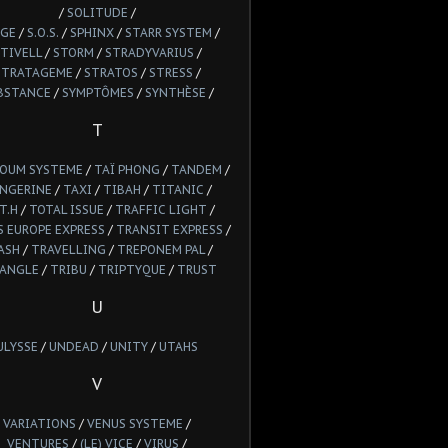
/
SOLITUDE
/
GE
/
S.O.S.
/
SPHINX
/
STARR SYSTEM
/
TIVELL
/
STORM
/
STRADYVARIUS
/
STRATAGEME
/
STRATOS
/
STRESS
/
BSTANCE
/
SYMPTÔMES
/
SYNTHÈSE
/
T
POUM SYSTEME
/
TAÏ PHONG
/
TANDEM
/
NGERINE
/
TAXI
/
TIBAH
/
TITANIC
/
T.H
/
TOTAL ISSUE
/
TRAFFIC LIGHT
/
 EUROPE EXPRESS
/
TRANSIT EXPRESS
/
ASH
/
TRAVELLING
/
TREPONEM PAL
/
IANGLE
/
TRIBU
/
TRIPTYQUE
/
TRUST
U
ULYSSE
/
UNDEAD
/
UNITY
/
UTAHS
V
VARIATIONS
/
VENUS SYSTEME
/
VENTURES
/
(LE) VICE
/
VIRUS
/