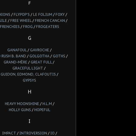
F
HIONS
/
FLYPOP'S
/
LE FOLIUM
/
FOXY
/
GILE
/
FREE WHEEL
/
FRENCH CANCAN
/
FRENCHIES
/
FROG
/
FROGEATERS
G
GANAFOUL
/
GAVROCHE
/
 RUSH B. BAND
/
GOLGOTHA
/
GOTHS
/
GRAND-MÈRE
/
GREAT FULL
/
GRACEFUL LIGHT
/
GUIDON, EDMOND, CLAFOUTIS
/
GYPSYS
H
HEAVY MOONSHINE
/
H.L.M
/
HOLLY GUNS
/
HOPEFUL
I
IMPACT
/
INTROVERSION
/
IO
/