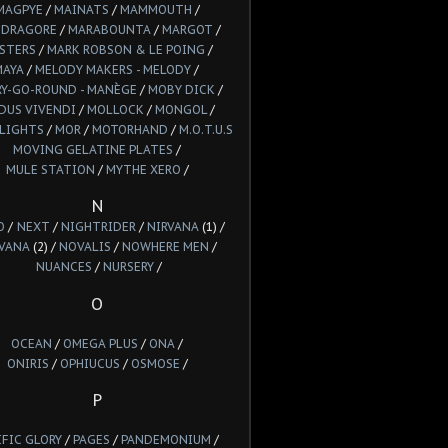
MAGPYE
/
MAINATS
/
MAMMOUTH
/
DRAGORE
/
MARABOUNTA
/
MARGOT
/
STERS
/
MARK ROBSON & LE POING
/
MAYA
/
MELODY MAKERS - MELODY
/
Y-GO-ROUND - MANÈGE
/
MOBY DICK
/
DUS VIVENDI
/
MOLLOCK
/
MONGOL
/
LIGHTS
/
MOR
/
MOTORHAND
/
M.O.T.U.S
MOVING GELATINE PLATES
/
MULE STATION
/
MYTHE XERO
/
N
O
/
NEXT
/
NIGHTRIDER
/
NIRVANA
(1) /
VANA
(2) /
NOVALIS
/
NOWHERE MEN
/
NUANCES
/
NURSERY
/
O
OCEAN
/
OMEGA PLUS
/
ONA
/
ONIRIS
/
OPHIUCUS
/
OSMOSE
/
P
IFIC GLORY
/
PAGES
/
PANDEMONIUM
/