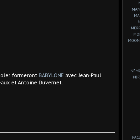
MAN
MA
MERR
MO
MOON
NEM
 Soler formeront
BABYLONE
avec Jean-Paul
NIR
deaux et Antoine Duvernet.
PAC