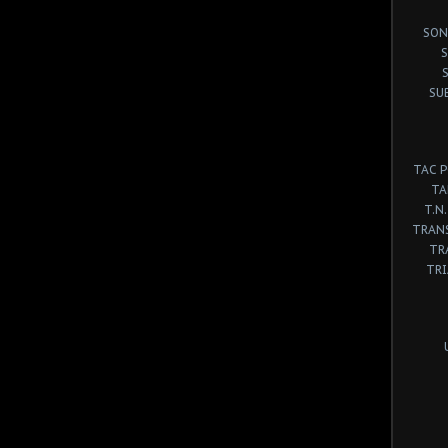
SON
S
SU
TAC 
TA
T.N.
TRANS
TR
TR