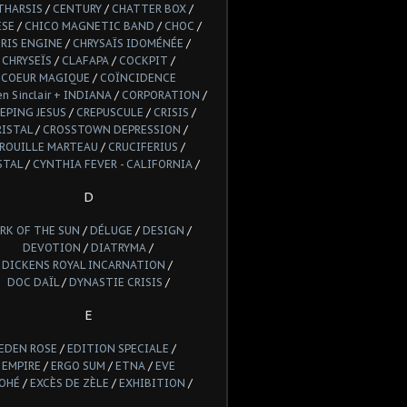
THARSIS
/
CENTURY
/
CHATTER BOX
/
ESE
/
CHICO MAGNETIC BAND
/
CHOC
/
RIS ENGINE
/
CHRYSAÏS IDOMÉNÉE
/
CHRYSEÏS
/
CLAFAPA
/
COCKPIT
/
COEUR MAGIQUE
/
COÏNCIDENCE
n Sinclair + INDIANA
/
CORPORATION
/
EPING JESUS
/
CREPUSCULE
/
CRISIS
/
RISTAL
/
CROSSTOWN DEPRESSION
/
ROUILLE MARTEAU
/
CRUCIFERIUS
/
STAL
/
CYNTHIA FEVER - CALIFORNIA
/
D
RK OF THE SUN
/
DÉLUGE
/
DESIGN
/
DEVOTION
/
DIATRYMA
/
DICKENS ROYAL INCARNATION
/
DOC DAÏL
/
DYNASTIE CRISIS
/
E
EDEN ROSE
/
EDITION SPECIALE
/
EMPIRE
/
ERGO SUM
/
ETNA
/
EVE
OHÉ
/
EXCÈS DE ZÈLE
/
EXHIBITION
/