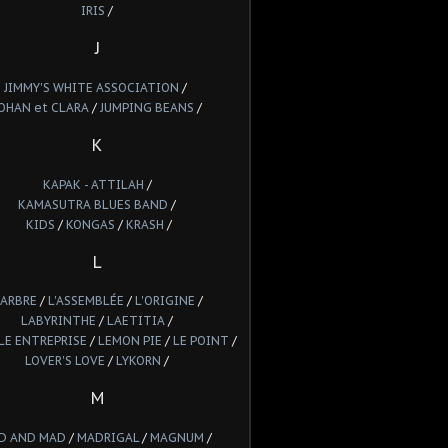
IRIS
/
J
JIMMY'S WHITE ASSOCIATION
/
OHAN et CLARA
/
JUMPING BEANS
/
K
KAPAK - ATTILAH
/
KAMASUTRA BLUES BAND
/
KIDS
/
KONGAS
/
KRASH
/
L
'ARBRE
/
L'ASSEMBLÉE
/
L'ORIGINE
/
LABYRINTHE
/
LAETITIA
/
LE ENTREPRISE
/
LEMON PIE
/
LE POINT
/
LOVER'S LOVE
/
LYKORN
/
M
D AND MAD
/
MADRIGAL
/
MAGNUM
/