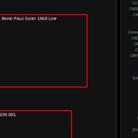
CA
CHE
CH
Coree
CRE
C
C
CRY
DA
ÉV