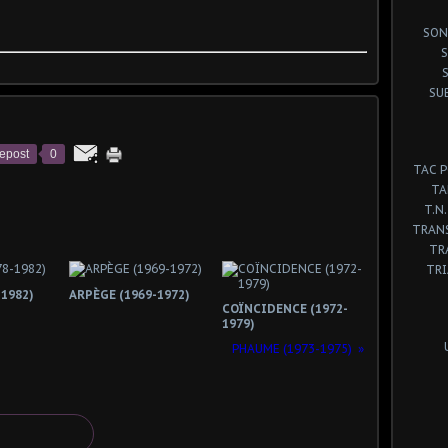
SON
S
SU
epost
0
TAC 
TA
T.N.
TRANS
TR
TR
1982)
ARPÈGE (1969-1972)
COÏNCIDENCE (1972-
1979)
PHAUME (1973-1975)