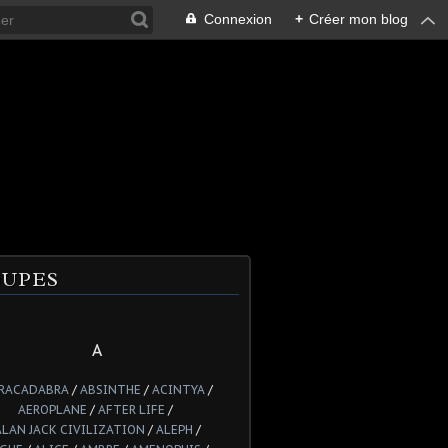
Connexion
+
Créer mon blog
UPES
A
RACADABRA
/
ABSINTHE
/
ACINTYA
/
AEROPLANE
/
AFTER LIFE
/
ALAN JACK CIVILIZATION
/
ALEPH
/