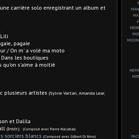
 une carrière solo enregistrant un album et
MAN
MA
MERR
.
MO
Lili
MOON
agaie, pagaie
mour / On m' a volé ma moto
/ Dans les boutiques
s qu'on s'aime à moitié
NEM
NIR
c plusieurs artistes
(Sylvie Vartan, Amanda Lear,
on et Dalila
all
(Instr.)
(Composé avec
Pierre Nacabal)
es sorciers blancs
PAC
(Composé avec
Gilbert Di Nino)