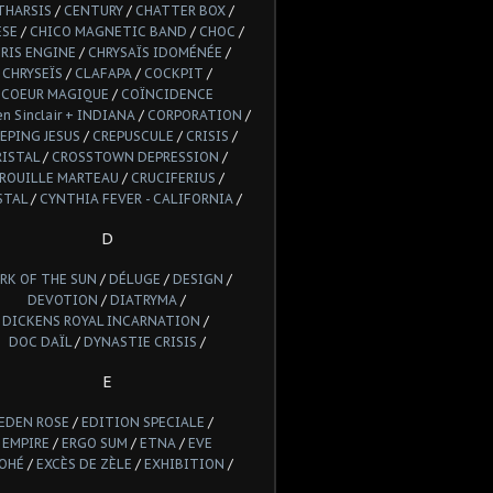
THARSIS
/
CENTURY
/
CHATTER BOX
/
ESE
/
CHICO MAGNETIC BAND
/
CHOC
/
RIS ENGINE
/
CHRYSAÏS IDOMÉNÉE
/
CHRYSEÏS
/
CLAFAPA
/
COCKPIT
/
COEUR MAGIQUE
/
COÏNCIDENCE
n Sinclair + INDIANA
/
CORPORATION
/
EPING JESUS
/
CREPUSCULE
/
CRISIS
/
RISTAL
/
CROSSTOWN DEPRESSION
/
ROUILLE MARTEAU
/
CRUCIFERIUS
/
STAL
/
CYNTHIA FEVER - CALIFORNIA
/
D
RK OF THE SUN
/
DÉLUGE
/
DESIGN
/
DEVOTION
/
DIATRYMA
/
DICKENS ROYAL INCARNATION
/
DOC DAÏL
/
DYNASTIE CRISIS
/
E
EDEN ROSE
/
EDITION SPECIALE
/
EMPIRE
/
ERGO SUM
/
ETNA
/
EVE
OHÉ
/
EXCÈS DE ZÈLE
/
EXHIBITION
/