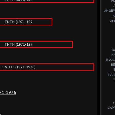
A
ANGIP
A
AP
B
B
B.A.N.
BE
BLUE
71-1976
CAP