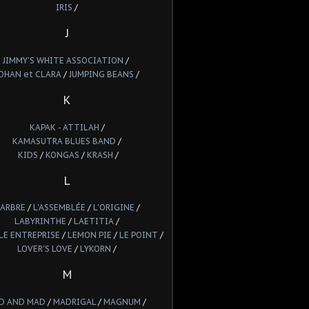
IRIS
/
J
JIMMY'S WHITE ASSOCIATION
/
OHAN et CLARA
/
JUMPING BEANS
/
K
KAPAK - ATTILAH
/
KAMASUTRA BLUES BAND
/
KIDS
/
KONGAS
/
KRASH
/
L
'ARBRE
/
L'ASSEMBLÉE
/
L'ORIGINE
/
LABYRINTHE
/
LAETITIA
/
LE ENTREPRISE
/
LEMON PIE
/
LE POINT
/
LOVER'S LOVE
/
LYKORN
/
M
D AND MAD
/
MADRIGAL
/
MAGNUM
/