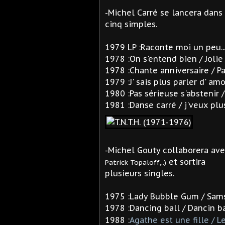
-Michel Carré se lancera dans
cinq simples.
1979 LP :Raconte moi un peu..
1978 :On s'entend bien / Jolie 
1978 :Chante anniversaire / P
1979 :J' sais plus parler d' a
1980 :Pas sérieuse s'abstenir 
1981 :Danse carré / j'veux plu
-Michel Gouty collaborera ave
et sortira
Patrick Topaloff,..)
plusieurs singles.
1975 :Lady Bubble Gum / Sams
1978 :Dancing ball / Dancin b
1988 :
Agathe est une fille / L