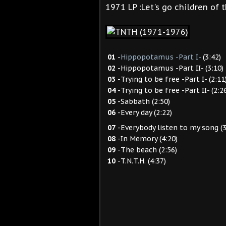
1971 LP :Let's go children of 
01
-
Hippopotamus -Part I-
(3:42)
02
-Hippopotamus -Part II- (3:10)
03
-Trying to be free -Part I- (2:11
04
-Trying to be free -Part II- (2:2
05
-Sabbath (2:50)
06
-Every day (2:22)
07
-Everybody listen to my song (3
08
-In Memory (4:20)
09
-The beach (2:56)
10
-T.N.T.H. (4:37)