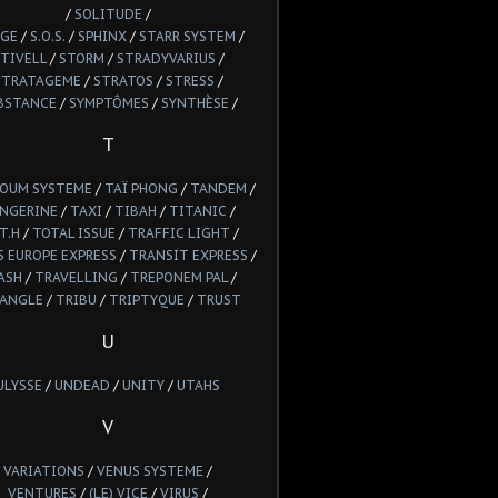
/
SOLITUDE
/
GE
/
S.O.S.
/
SPHINX
/
STARR SYSTEM
/
TIVELL
/
STORM
/
STRADYVARIUS
/
STRATAGEME
/
STRATOS
/
STRESS
/
BSTANCE
/
SYMPTÔMES
/
SYNTHÈSE
/
T
POUM SYSTEME
/
TAÏ PHONG
/
TANDEM
/
NGERINE
/
TAXI
/
TIBAH
/
TITANIC
/
T.H
/
TOTAL ISSUE
/
TRAFFIC LIGHT
/
 EUROPE EXPRESS
/
TRANSIT EXPRESS
/
ASH
/
TRAVELLING
/
TREPONEM PAL
/
IANGLE
/
TRIBU
/
TRIPTYQUE
/
TRUST
U
ULYSSE
/
UNDEAD
/
UNITY
/
UTAHS
V
VARIATIONS
/
VENUS SYSTEME
/
VENTURES
/
(LE) VICE
/
VIRUS
/