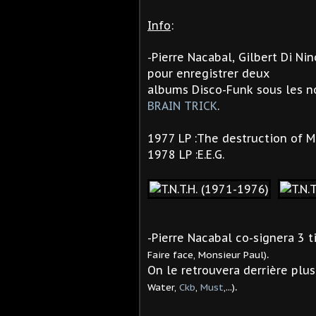
Info
:
Pierre Nacabal, Gilbert Di N
-
pour enregistrer deux
albums Disco-Funk sous les 
BRAIN TRICK
.
1977 LP :The destruction of 
1978 LP :E.E.G.
-Pierre Nacabal co-signera 3 
.
Faire face, Monsieur Paul)
On le retrouvera derrière plu
.
Water,
Ckb
,
Must
,...)