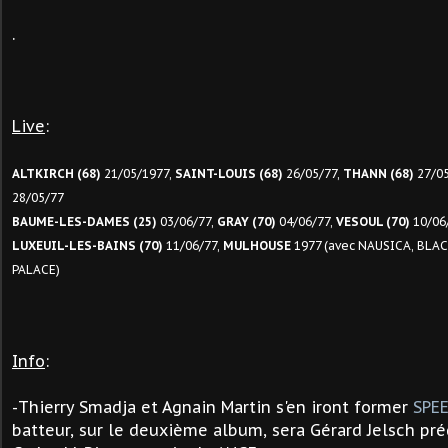
.
Live
:
ALTKIRCH (68)
21/05/1977,
SAINT-LOUIS (68)
26/05/77,
THANN (68)
27/05
28/05/77
BAUME-LES-DAMES (25)
03/06/77,
GRAY (70)
04/06/77,
VESOUL (70)
10/06/
LUXEUIL-LES-BAINS (70)
11/06/77,
MULHOUSE
1977 (avec NAUSICA, BLAC
PALACE)
Info
:
-Thierry Smadja et Agnain Martin s'en iront former
SPE
batteur, sur le deuxième album, sera Gérard Jelsch pr