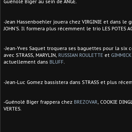
Guénolé Biger au sein de ANGE.
-
Jean Hassenboehler jouera chez VIRGINIE et dans le 
JOHN'S. Il formera plus récemment le trio LES POTES A
-Jean-Yves Saquet troquera ses baguettes pour la six c
avec STRASS, MARYLIN,
RUSSIAN ROULETTE
et
GIMMICK
actuellement dans
BLUFF
.
-
Jean-Luc Gomez bassistera dans S
TRASS et plus réce
-Guénolé Biger frappera chez
BREZOVAR
, COOKIE DING
VERTES.