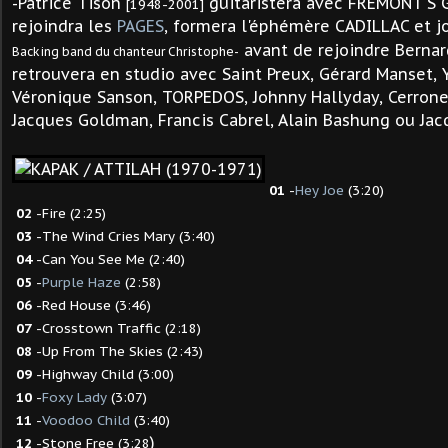
-Patrice Tison
guitaristera avec FREMONT'S 
[1948-2001]
rejoindra les
PAGES
, formera l'éphémère CADILLAC et 
avant de rejoindre Bernard
Backing band du chanteur Christophe-
retrouvera en studio avec Saint Preux, Gérard Manset, 
Véronique Sanson, TORPEDOS, Johnny Hallyday, Cerron
Jacques Goldman,
Francis Cabrel, Alain Bashung ou Jac
01
-
Hey Joe
(3:20)
02
-Fire (2:25)
03
-The Wind Cries Mary (3:40)
04
-Can You See Me (2:40)
05
-
Purple Haze
(2:58)
06
-Red House (3:46)
07
-Crosstown Traffic (2:18)
08
-Up From The Skies (2:43)
09
-Highway Child (3:00)
10
-
Foxy Lady
(3:07)
11
-
Voodoo Child
(3:40)
)
12
-Stone Free (3:28