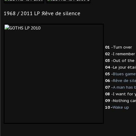
1968 / 2011 LP :Rêve de silence
01
-Turn over
02
-I remember 
03
-Out of the
04
-Le jour étai
05
-
Blues game
06
-
Rêve de sil
07
-
A man has 
08
-I want for 
09
-Nothing ca
10 -
Wake up