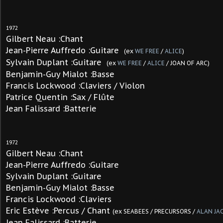
1972
Gilbert Neau :Chant
Jean-Pierre Auffredo :Guitare
(ex
WE FREE
/
ALICE
)
Sylvain Duplant :Guitare
(ex
WE FREE
/
ALICE
/ JOAN OF ARC)
Benjamin-Guy Mialot :Basse
Francis Lockwood :Claviers / Violon
Patrice Quentin :Sax / Flûte
Jean Falissard :Batterie
1972
Gilbert Neau :Chant
Jean-Pierre Auffredo :Guitare
Sylvain Duplant :Guitare
Benjamin-Guy Mialot :Basse
Francis Lockwood :Claviers
Eric Estève :Percus / Chant
(ex SEABEES / PRECURSORS /
ALAN JA
Jean Falissard :Batterie