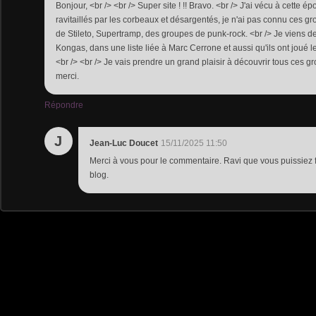
Bonjour, <br /> <br /> Super site ! !! Bravo. <br /> J'ai vécu à cette 
ravitaillés par les corbeaux et désargentés, je n'ai pas connu ces gr
de Stileto, Supertramp, des groupes de punk-rock. <br /> Je viens d
Kongas, dans une liste liée à Marc Cerrone et aussi qu'ils ont joué
<br /> <br /> Je vais prendre un grand plaisir à découvrir tous ces g
merci.
Répondre
J
Jean-Luc Doucet
15/11/2025 11:50
Merci à vous pour le commentaire. Ravi que vous puissiez 
blog.