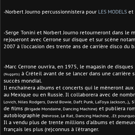
-Norbert Journo percussionnistera pour
LES MODELS
et
-Serge Tonini et Norbert Journo retourneront dans le m
rejoueront avec Cerrone sur disque et sur scène nota
2007 à l'occasion des trente ans de carrière disco du b
-
Marc Cerrone ouvrira, en 1975, le magasin de disques
à Créteil avant de se lancer dans une carrière 
(Nuggets)
succès mondial.
Il enchainera albums et concerts qui le mèneront aux E
au Mexique ou en Russie. Il collaborera avec de nomb
, 
Lovich, Niles Rodgers, David Bowie, Daft Punk, LaToya Jackson,..)
de films
et publiera ro
(Brigade Mondaine, Dancing Machine)
autobiographie
(Névrose, Le Rat, Dancing Machine, ..Et pourquoi 
Il a vendu plus de trente millions d'albums et demeur
français les plus (re)connus à l'étranger.