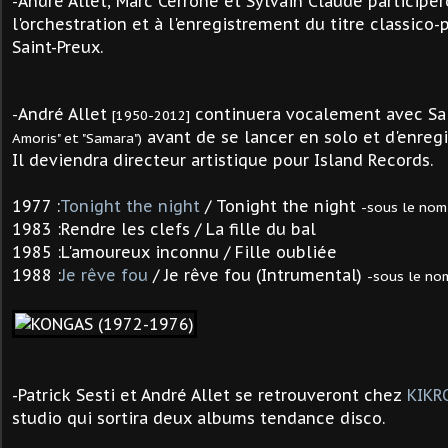
André Allet, Marc Cerrone et Sylvain Claude participer
-
l'orchestration et à l'enregistrement du titre classico-
Saint-Preux.
André Allet
continuera vocalement avec Sa
-
[1950-2012]
avant de se lancer en solo et d'enregi
Amoris" et "Samara")
Il deviendra directeur artistique pour Island Records.
1977 :
Tonight the night
/ Tonight the night
-sous le nom
1983 :
Rendre les clefs / La fille du bal
1985 :
L'amoureux inconnu / Fille oubliée
1988 :
Je rêve fou
/
Je rêve fou (
Intrumental)
-sous le no
-Patrick Sesti et André Allet se retrouveront chez
KIKR
studio qui sortira deux albums tendance disco.