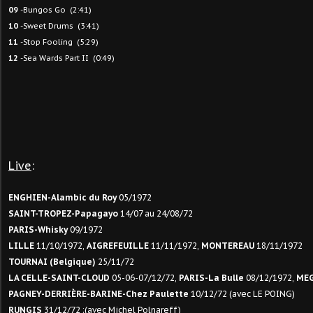
09
-Bungos Go (2:41)
10
-Sweet Drums (3:41)
11
-Stop Fooling (5:29)
12
-Sea Wards Part II (0:49)
Live
:
ENGHIEN-Alambic du Roy
05/1972
SAINT-TROPEZ-Papagayo
14/07 au 24/08/72
PARIS-Whisky
09/1972
LILLE
11/10/1972,
AIGREFEUILLE
11/11/1972,
MONTEREAU
18/11/1972
TOURNAI (Belgique)
25/11/72
LA CELLE-SAINT-CLOUD
05-06-07/12/72,
PARIS-La Bulle
08/12/1972,
MEG
PAGNEY-DERRIÈRE-BARINE-Chez Paulette
10/12/72 (avec LE POING)
RUNGIS
31/12/72 :(avec Michel Polnareff)