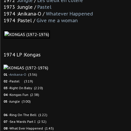
1972 :
Jungle
/
Les dieux en colère
1973 :Jungle /
Pastel
1974 :Anikana-O /
Whatever Happened
1974 :Pastel /
Give me a woman
1974 LP :Kongas
01
-
Anikana-O
(3:56)
02
-Pastel (3:19)
03
-Right On Baby (2:20)
04
-Kongas Fun (2:38)
05
-Jungle (3:00)
06
-Ring On The Bell (1:22)
07
-Sea Wards Part I (2:52)
08
-What Ever Happened (1:45)