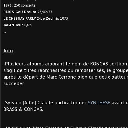
1973
: 250 concerts
PARIS-Golf Drouot
25/02/73
LE CHESNAY
PARLY 2-Le Zéchris
1973
JAPAN Tour
1973
...
Info
:
-Plusieurs albums arborant le nom de KONGAS sortiront 
s'agit de titres réorchestrés ou remasterisés, le group
après le départ de Marc Cerrone bien que deux batteur
succéder.
Sylvain
[Alfie]
Claude partira former
SYNTHESE
avant d
-
BRASS & CONGAS.