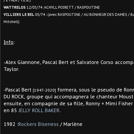
/ ETHER / Y.E.B.)
WATTRELOS
12/05/74 :ACHYLL POIRETT / RASPOUTINE
VILLIERS LE BEL
05/74
:
(avec RASPOUTINE / AU BONHEUR DES DAMES / Burt
Mitchell)
Info
:
-Alex Giannone, Pascal Bert et Salvatore Corso accom
Taylor.
-Pascal Bert
formera, sous le pseudo de Ron
[1947-2020]
DU ROCK, groupe qui accompagnera le chanteur Mousti
ensuite, en compagnie de sa fille, Ronny + Mimi Fisher
en 85
JELLY ROLL BAKER
.
1982 :
Rockers Biseness
/ Marlène