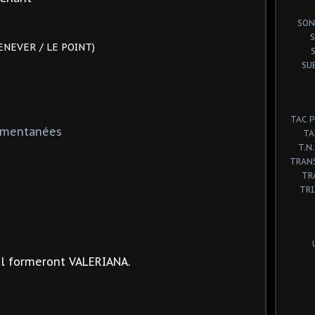
SON
S
ENEVER / LE POINT)
SU
TAC 
omentanées
TA
T.N.
TRANS
TR
TR
l
formeront VALERIANA.