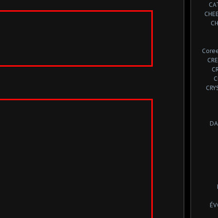
CA
CHE
CH
Coree
CRE
C
C
CRY
DA
ÉV