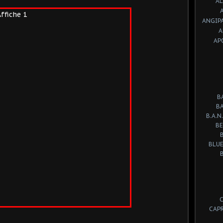
A
ANGIP
A
AP
B
B
B.A.N.
BE
BLUE
CAP