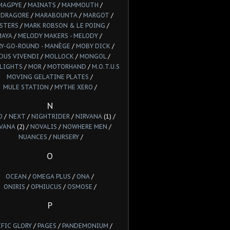
MAGPYE
/
MAINATS
/
MAMMOUTH
/
DRAGORE
/
MARABOUNTA
/
MARGOT
/
STERS
/
MARK ROBSON & LE POING
/
MAYA
/
MELODY MAKERS - MELODY
/
Y-GO-ROUND - MANÈGE
/
MOBY DICK
/
DUS VIVENDI
/
MOLLOCK
/
MONGOL
/
LIGHTS
/
MOR
/
MOTORHAND
/
M.O.T.U.S
MOVING GELATINE PLATES
/
MULE STATION
/
MYTHE XERO
/
N
O
/
NEXT
/
NIGHTRIDER
/
NIRVANA
(1) /
VANA
(2) /
NOVALIS
/
NOWHERE MEN
/
NUANCES
/
NURSERY
/
O
OCEAN
/
OMEGA PLUS
/
ONA
/
ONIRIS
/
OPHIUCUS
/
OSMOSE
/
P
IFIC GLORY
/
PAGES
/
PANDEMONIUM
/