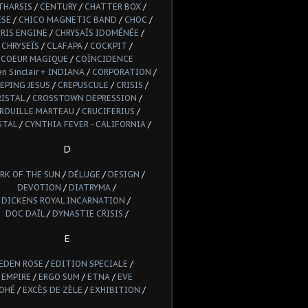
THARSIS
/
CENTURY
/
CHATTER BOX
/
ESE
/
CHICO MAGNETIC BAND
/
CHOC
/
RIS ENGINE
/
CHRYSAÏS IDOMÉNÉE
/
CHRYSEÏS
/
CLAFAPA
/
COCKPIT
/
COEUR MAGIQUE
/
COÏNCIDENCE
n Sinclair + INDIANA
/
CORPORATION
/
EPING JESUS
/
CREPUSCULE
/
CRISIS
/
RISTAL
/
CROSSTOWN DEPRESSION
/
ROUILLE MARTEAU
/
CRUCIFERIUS
/
STAL
/
CYNTHIA FEVER - CALIFORNIA
/
D
RK OF THE SUN
/
DÉLUGE
/
DESIGN
/
DEVOTION
/
DIATRYMA
/
DICKENS ROYAL INCARNATION
/
DOC DAÏL
/
DYNASTIE CRISIS
/
E
EDEN ROSE
/
EDITION SPECIALE
/
EMPIRE
/
ERGO SUM
/
ETNA
/
EVE
OHÉ
/
EXCÈS DE ZÈLE
/
EXHIBITION
/