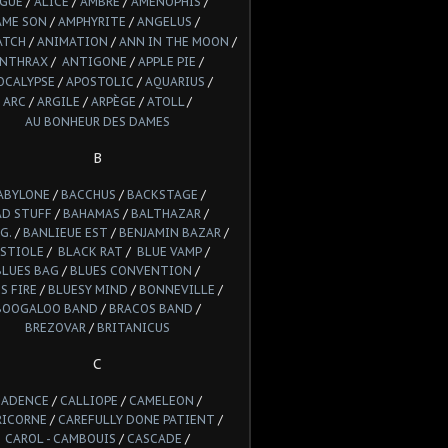
LGUE
/
ALICE
/
AMBRE
/
AMENOPHIS
/
AME SON
/
AMPHYRITE
/
ANGELUS
/
ATCH
/
ANIMATION
/
ANN IN THE MOON
/
NTHRAX
/
ANTIGONE
/
APPLE PIE
/
OCALYPSE
/
APOSTOLIC
/
AQUARIUS
/
ARC
/
ARGILE
/
ARPÈGE
/
ATOLL
/
AU BONHEUR DES DAMES
B
ABYLONE
/
BACCHUS
/
BACKSTAGE
/
AD STUFF
/
BAHAMAS
/
BALTHAZAR
/
G.
/
BANLIEUE EST
/
BENJAMIN BAZAR
/
STIOLE
/
BLACK RAT
/
BLUE VAMP
/
BLUES BAG
/
BLUES CONVENTION
/
S FIRE
/
BLUESY MIND
/
BONNEVILLE
/
BOOGALOO BAND
/
BRACOS BAND
/
BREZOVAR
/
BRITANICUS
C
CADENCE
/
CALLIOPE
/
CAMELEON
/
RICORNE
/
CAREFULLY DONE PATIENT
/
CAROL - CAMBOUIS
/
CASCADE
/