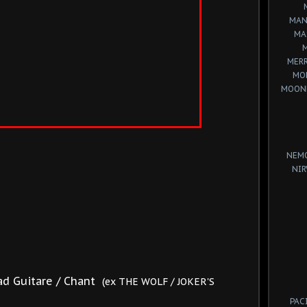
MAN
MA
MERR
MO
MOON
NEM
NIR
ad Guitare / Chant
(ex THE WOLF / JOKER'S
PAC