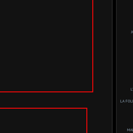
J
L
LA FOL
MA