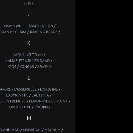
IRIS
/
J
JIMMY'S WHITE ASSOCIATION
/
OHAN et CLARA
/
JUMPING BEANS
/
K
KAPAK - ATTILAH
/
KAMASUTRA BLUES BAND
/
KIDS
/
KONGAS
/
KRASH
/
L
'ARBRE
/
L'ASSEMBLÉE
/
L'ORIGINE
/
LABYRINTHE
/
LAETITIA
/
LE ENTREPRISE
/
LEMON PIE
/
LE POINT
/
LOVER'S LOVE
/
LYKORN
/
M
D AND MAD
/
MADRIGAL
/
MAGNUM
/