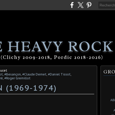
 HEAVY ROCK
(Clichy 2009-2018, Pordic 2018-2026)
oucet
GRO
ot
,
#Besançon
,
#Claude Demet
,
#Daniel Tissot
,
ré
,
#Roger Gremillot
 (1969-1974)
AB