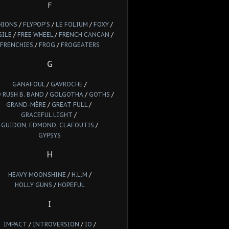
F
HIONS
/
FLYPOP'S
/
LE FOLIUM
/
FOXY
/
GILE
/
FREE WHEEL
/
FRENCH CANCAN
/
FRENCHIES
/
FROG
/
FROGEATERS
G
GANAFOUL
/
GAVROCHE
/
 RUSH B. BAND
/
GOLGOTHA
/
GOTHS
/
GRAND-MÈRE
/
GREAT FULL
/
GRACEFUL LIGHT
/
GUIDON, EDMOND, CLAFOUTIS
/
GYPSYS
H
HEAVY MOONSHINE
/
H.L.M
/
HOLLY GUNS
/
HOPEFUL
I
IMPACT
/
INTROVERSION
/
IO
/