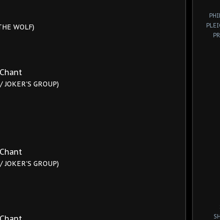
PHI
PLE
 THE WOLF)
P
 Chant
/ JOKER'S GROUP)
 Chant
/ JOKER'S GROUP)
S
 Chant