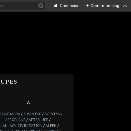
Connexion
+
Créer mon blog
UPES
A
RACADABRA
/
ABSINTHE
/
ACINTYA
/
AEROPLANE
/
AFTER LIFE
/
ALAN JACK CIVILIZATION
/
ALEPH
/