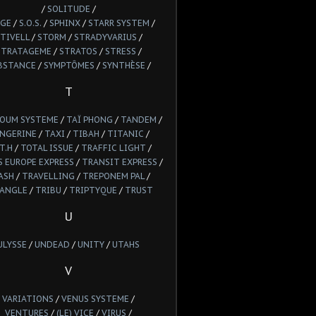
/
SOLITUDE
/
GE
/
S.O.S.
/
SPHINX
/
STARR SYSTEM
/
TIVELL
/
STORM
/
STRADYVARIUS
/
STRATAGEME
/
STRATOS
/
STRESS
/
BSTANCE
/
SYMPTÔMES
/
SYNTHÈSE
/
T
POUM SYSTEME
/
TAÏ PHONG
/
TANDEM
/
NGERINE
/
TAXI
/
TIBAH
/
TITANIC
/
T.H
/
TOTAL ISSUE
/
TRAFFIC LIGHT
/
 EUROPE EXPRESS
/
TRANSIT EXPRESS
/
ASH
/
TRAVELLING
/
TREPONEM PAL
/
IANGLE
/
TRIBU
/
TRIPTYQUE
/
TRUST
U
ULYSSE
/
UNDEAD
/
UNITY
/
UTAHS
V
VARIATIONS
/
VENUS SYSTEME
/
VENTURES
/
(LE) VICE
/
VIRUS
/