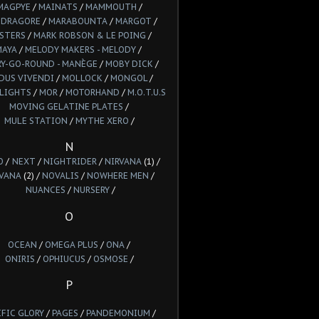
MAGPYE
/
MAINATS
/
MAMMOUTH
/
DRAGORE
/
MARABOUNTA
/
MARGOT
/
STERS
/
MARK ROBSON & LE POING
/
MAYA
/
MELODY MAKERS - MELODY
/
Y-GO-ROUND - MANÈGE
/
MOBY DICK
/
DUS VIVENDI
/
MOLLOCK
/
MONGOL
/
LIGHTS
/
MOR
/
MOTORHAND
/
M.O.T.U.S
MOVING GELATINE PLATES
/
MULE STATION
/
MYTHE XERO
/
N
O
/
NEXT
/
NIGHTRIDER
/
NIRVANA
(1) /
VANA
(2) /
NOVALIS
/
NOWHERE MEN
/
NUANCES
/
NURSERY
/
O
OCEAN
/
OMEGA PLUS
/
ONA
/
ONIRIS
/
OPHIUCUS
/
OSMOSE
/
P
IFIC GLORY
/
PAGES
/
PANDEMONIUM
/