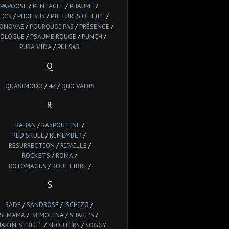
PAPOOSE
/
PENTACLE
/
PHAUME
/
LO'S
/
PHOEBUS
/
PICTURES OF LIFE
/
IONOVAE
/
POURQUOI PAS
/
PRÉSENCE
/
ROLOGUE
/
PSAUME ROUGE
/
PUNCH
/
PURA VIDA
/
PULSAR
Q
QUASIMODO
/
4Z
/
QUO VADIS
R
RAHAN
/
RASPOUTINE
/
RED SKULL
/
REMEMBER
/
RESURRECTION
/
RIPAILLE
/
ROCKETS
/
ROMA
/
ROTOMAGUS
/
ROUE LIBRE
/
S
SADE
/
SANDROSE
/
SCHIZO
/
SEMAMA
/
SEMOLINA
/
SHAKE'S
/
HAKIN' STREET
/
SHOUTERS
/
SOGGY