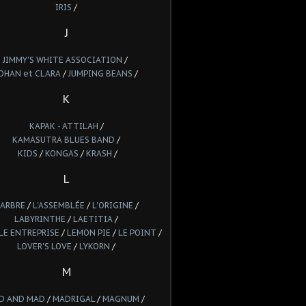
IRIS
/
J
JIMMY'S WHITE ASSOCIATION
/
OHAN et CLARA
/
JUMPING BEANS
/
K
KAPAK - ATTILAH
/
KAMASUTRA BLUES BAND
/
KIDS
/
KONGAS
/
KRASH
/
L
'ARBRE
/
L'ASSEMBLÉE
/
L'ORIGINE
/
LABYRINTHE
/
LAETITIA
/
LE ENTREPRISE
/
LEMON PIE
/
LE POINT
/
LOVER'S LOVE
/
LYKORN
/
M
D AND MAD
/
MADRIGAL
/
MAGNUM
/