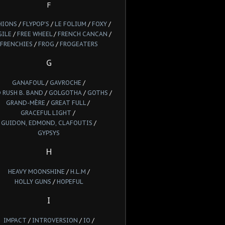
F
HIONS
/
FLYPOP'S
/
LE FOLIUM
/
FOXY
/
GILE
/
FREE WHEEL
/
FRENCH CANCAN
/
FRENCHIES
/
FROG
/
FROGEATERS
G
GANAFOUL
/
GAVROCHE
/
 RUSH B. BAND
/
GOLGOTHA
/
GOTHS
/
GRAND-MÈRE
/
GREAT FULL
/
GRACEFUL LIGHT
/
GUIDON, EDMOND, CLAFOUTIS
/
GYPSYS
H
HEAVY MOONSHINE
/
H.L.M
/
HOLLY GUNS
/
HOPEFUL
I
IMPACT
/
INTROVERSION
/
IO
/