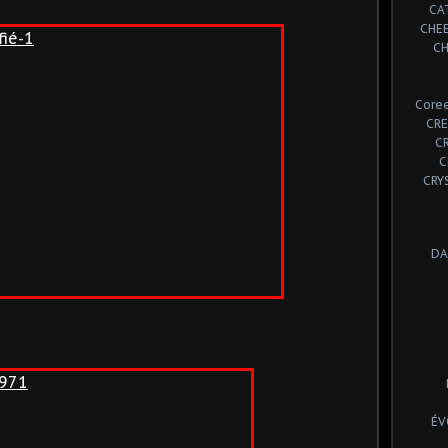
CA
CHE
CH
Coree
CRE
C
C
CRY
DA
ÉV