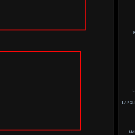
J
L
LA FOL
MA