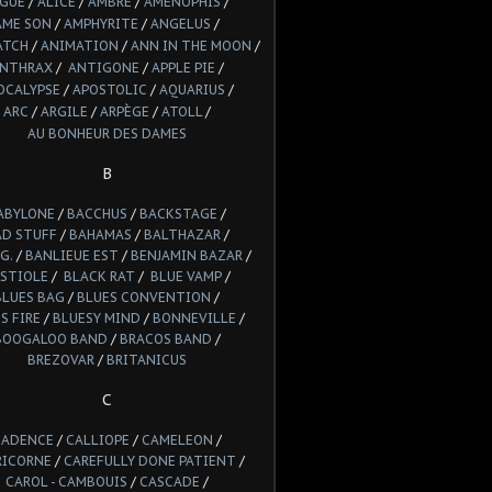
LGUE
/
ALICE
/
AMBRE
/
AMENOPHIS
/
AME SON
/
AMPHYRITE
/
ANGELUS
/
ATCH
/
ANIMATION
/
ANN IN THE MOON
/
NTHRAX
/
ANTIGONE
/
APPLE PIE
/
OCALYPSE
/
APOSTOLIC
/
AQUARIUS
/
ARC
/
ARGILE
/
ARPÈGE
/
ATOLL
/
AU BONHEUR DES DAMES
B
ABYLONE
/
BACCHUS
/
BACKSTAGE
/
AD STUFF
/
BAHAMAS
/
BALTHAZAR
/
G.
/
BANLIEUE EST
/
BENJAMIN BAZAR
/
STIOLE
/
BLACK RAT
/
BLUE VAMP
/
BLUES BAG
/
BLUES CONVENTION
/
S FIRE
/
BLUESY MIND
/
BONNEVILLE
/
BOOGALOO BAND
/
BRACOS BAND
/
BREZOVAR
/
BRITANICUS
C
CADENCE
/
CALLIOPE
/
CAMELEON
/
RICORNE
/
CAREFULLY DONE PATIENT
/
CAROL - CAMBOUIS
/
CASCADE
/