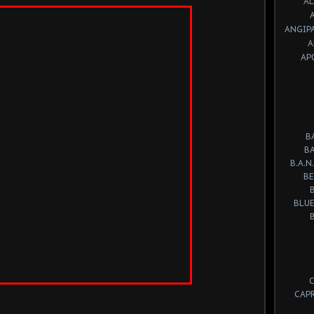
A
ANGIP
A
AP
B
B
B.A.N.
BE
BLUE
CAP