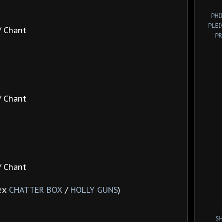
PHI
PLE
 Chant
P
 Chant
 Chant
(ex
CHATTER BOX
/
HOLLY GUNS
)
S