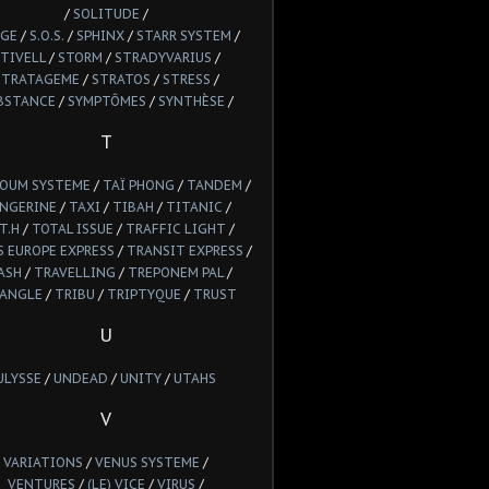
/
SOLITUDE
/
GE
/
S.O.S.
/
SPHINX
/
STARR SYSTEM
/
TIVELL
/
STORM
/
STRADYVARIUS
/
STRATAGEME
/
STRATOS
/
STRESS
/
BSTANCE
/
SYMPTÔMES
/
SYNTHÈSE
/
T
POUM SYSTEME
/
TAÏ PHONG
/
TANDEM
/
NGERINE
/
TAXI
/
TIBAH
/
TITANIC
/
T.H
/
TOTAL ISSUE
/
TRAFFIC LIGHT
/
 EUROPE EXPRESS
/
TRANSIT EXPRESS
/
ASH
/
TRAVELLING
/
TREPONEM PAL
/
IANGLE
/
TRIBU
/
TRIPTYQUE
/
TRUST
U
ULYSSE
/
UNDEAD
/
UNITY
/
UTAHS
V
VARIATIONS
/
VENUS SYSTEME
/
VENTURES
/
(LE) VICE
/
VIRUS
/