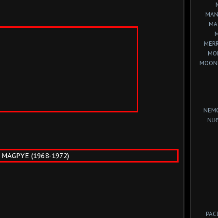
MAN
MA
MERR
MO
MOON
NEM
NIR
PAC