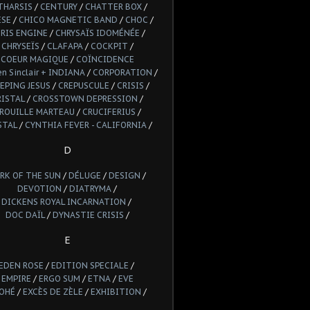
THARSIS
/
CENTURY
/
CHATTER BOX
/
ESE
/
CHICO MAGNETIC BAND
/
CHOC
/
RIS ENGINE
/
CHRYSAÏS IDOMÉNÉE
/
CHRYSEÏS
/
CLAFAPA
/
COCKPIT
/
COEUR MAGIQUE
/
COÏNCIDENCE
n Sinclair + INDIANA
/
CORPORATION
/
EPING JESUS
/
CREPUSCULE
/
CRISIS
/
RISTAL
/
CROSSTOWN DEPRESSION
/
ROUILLE MARTEAU
/
CRUCIFERIUS
/
STAL
/
CYNTHIA FEVER - CALIFORNIA
/
D
RK OF THE SUN
/
DÉLUGE
/
DESIGN
/
DEVOTION
/
DIATRYMA
/
DICKENS ROYAL INCARNATION
/
DOC DAÏL
/
DYNASTIE CRISIS
/
E
EDEN ROSE
/
EDITION SPECIALE
/
EMPIRE
/
ERGO SUM
/
ETNA
/
EVE
OHÉ
/
EXCÈS DE ZÈLE
/
EXHIBITION
/