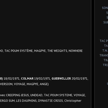
SON
S
SU
TAC 
TA
T.N.
 ZOO, TAC POUM SYSTÈME, MAGPYE, THE WEIGHTS, NOWHERE
TRANS
TR
TR
8)
18/02/1971,
COLMAR
19/02/1971,
GUEBWILLER
20/02/1971,
OVERSION, VOYAGE, MAGPYE, ANGE)
(avec CREEPING JESUS, UNDEAD, TAC POUM SYSTEME, VOYAGE,
RGO SUM, LES DAUPHINS, DYNASTIE CRISIS, Christopher