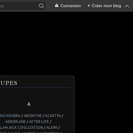
Connexion
+
Créer mon blog
UPES
A
RACADABRA
/
ABSINTHE
/
ACINTYA
/
AEROPLANE
/
AFTER LIFE
/
ALAN JACK CIVILIZATION
/
ALEPH
/