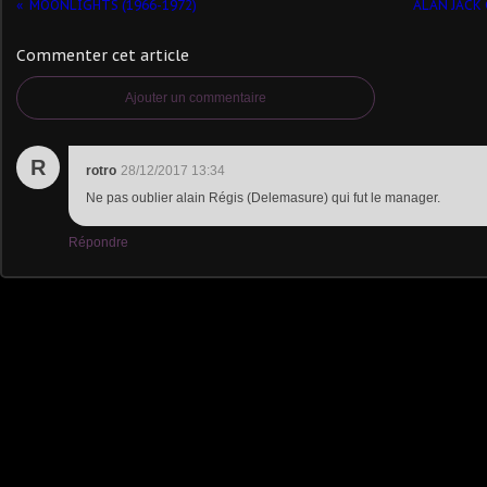
MOONLIGHTS (1966-1972)
ALAN JACK 
Commenter cet article
Ajouter un commentaire
R
rotro
28/12/2017 13:34
Ne pas oublier alain Régis (Delemasure) qui fut le manager.
Répondre