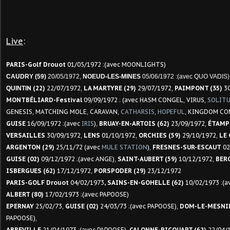
Live
:
PARIS-Golf Drouot
01/05/1972 :(avec MOONLIGHTS)
CAUDRY (59)
20/05/1972,
NOEUD-LES-MINES
05/06/1972 :(avec QUO VADIS)
N (22)
22/07/1972,
LA MARTYRE (29)
29/07/1972,
PAIMPONT (35)
30
QUINTI
MONTBÉLIARD-Festival
09/09/1972 : (avec HASM CONGEL, VIRUS,
SOLIT
GENESIS, MATCHING MOLE, CARAVAN,
CATHARSIS
,
HOPEFUL
, KINGDOM COM
GUISE
16/09/1972 :(avec
IRIS
),
BRUAY-EN-ARTOIS (62)
23/09/1972,
ÉTAMPE
VERSAILLES
30/09/1972,
LENS
01/10/1972,
ORCHIES (59)
29/10/1972,
LE 
ARGENTON (29)
25/11/72 (avec
MULE STATION
),
FRESNES-SUR-ESCAUT
02
GUISE (02)
09/12/1972 :(avec ANGE),
SAINT-AUBERT (59)
10/12/1972,
BER
ISBERGUES (62)
17/12/1972,
PORSPODER (29)
23/12/1972
PARIS-GOLF Drouot
04/02/1973
, SAINS-EN-GOHELLE (62)
10/02/1973 :(a
ALBERT (80)
17/02/1973 :(avec PAPOOSE)
EPERNAY
25/02/73,
GUISE (02)
24/03/73 :(avec PAPOOSE),
DOM-LE-MESNIL
PAPOOSE),
ABBEVILLE
21/04/1973 :(avec PAPOOSE),
CALONNE-RICOUART (62)
22/04/1