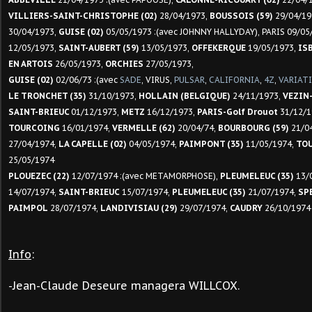
VILLIERS-SAINT-CHRISTOPHE (02)
28/04/1973,
BOUSSOIS (59)
29/04/19
30/04/1973,
GUISE (02)
05/05/1973 :(avec JOHNNY HALLYDAY), PARIS 09/05
12/05/1973,
SAINT-AUBERT (59)
13/05/1973,
OFFEKERQUE
19/05/1973,
IS
EN ARTOIS
26/05/1973
,
ORCHIES
27/05/1973,
GUISE (02)
02/06/73 :(avec
SADE
, VIRUS,
PULSAR
,
CALIFORNIA
,
4Z
,
VARIAT
LE TRONCHET (35)
31/10/1973,
HOLLAIN (BELGIQUE)
24/11/1973,
VEZIN-
SAINT-BRIEUC
01/12/1973,
METZ
16/12/1973,
PARIS-Golf Drouot
31/12/1
TOURCOING
16/01/1974,
VERMELLE (62)
20/04/74,
BOURBOURG (59)
21/0
27/04/1974,
LA CAPELLE (02)
04/05/1974,
PAIMPONT (35)
11/05/1974,
TOU
25/05/1974
PLOUEZEC (22)
12/07/1974 :(avec METAMORPHOSE),
PLEUMELEUC (35)
13/
14/07/1974,
SAINT-BRIEUC
15/07/1974,
PLEUMELEUC (35)
21/07/1974,
SPE
PAIMPOL
28/07/1974,
LANDIVISIAU (29)
29/07/1974,
CAUDRY
26/10/1974
Info
:
Jean-Claude Deseure managera WILLCOX.
-