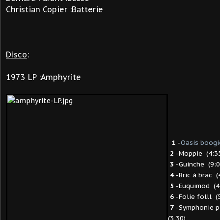
Christian Copier :Batterie
Disco
:
1973 LP :Amphyrite
1
-
Oasis boogi
2
-Moppie (4:3
3
-Guinche (9:0
4
-Bric à brac (
5
-Euquimod (4
6
-Folie folll (
7
-Symphonie po
(3:30)