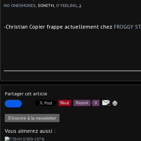
NO ONE
SMOKES
,
SONITH,
O' FEELING
,..).
-Christian Copier frappe actuellement chez
FROGGY ST
Partager cet article
Repost
0
S'inscrire à la newsletter
Vous aimerez aussi :