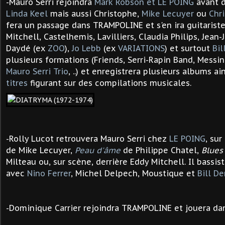
-Mauro Serri rejoindra
Mark Robson et LE POING
avant d
Linda Keel
mais aussi Christophe,
Mike Lecuyer
ou
Chr
fera un passage dans TRAMPOLINE et s'en ira guitariste
Mitchell, Castelhemis, Lavilliers, Claudia Philips, Jean
Daydé (ex
ZOO
),
Jo Lebb
(ex
VARIATIONS
) et surtout
Bil
plusieurs formations (Friends, Serri-Rapin Band,
Messin
Mauro Serri Trio
, ..) et enregistrera plusieurs albums a
titres
figurant sur des compilations musicales.
-Rolly Lucot retrouvera Mauro Serri chez
LE POING
, su
de Mike Lecuyer,
Peau d'âme
de Philippe Chatel,
Blues
Milteau ou, sur scène, derrière Eddy Mitchell. Il bassi
avec
Nino Ferrer
, Michel Delpech, Moustique et
Bill D
-Dominique Carrier rejoindra TRAMPOLINE et jouera da