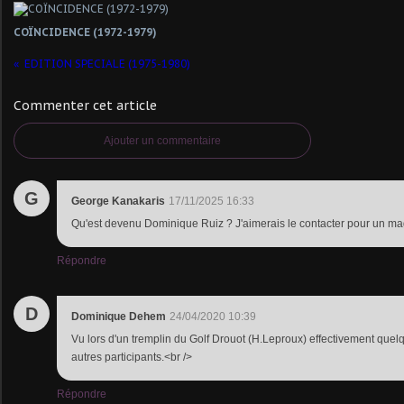
COÏNCIDENCE (1972-1979)
EDITION SPECIALE (1975-1980)
Commenter cet article
Ajouter un commentaire
G
George Kanakaris
17/11/2025 16:33
Qu'est devenu Dominique Ruiz ? J'aimerais le contacter pour un ma
Répondre
D
Dominique Dehem
24/04/2020 10:39
Vu lors d'un tremplin du Golf Drouot (H.Leproux) effectivement quel
autres participants.<br />
Répondre