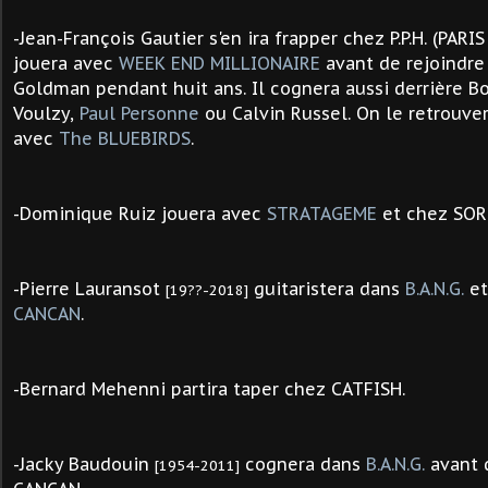
-
Jean-François Gautier s'en ira frapper chez P.P.H. (PARI
jouera avec
WEEK END MILLIONAIRE
avant de rejoindre
Goldman pendant huit ans. Il cognera aussi derrière Bo
Voulzy,
Paul Personne
ou Calvin Russel. On le retrouv
avec
The BLUEBIRDS
.
-Dominique Ruiz jouera avec
STRATAGEME
et chez SOR
-Pierre Lauransot
guitaristera dans
B.A.N.G.
et
[19??-2018]
CANCAN
.
-Bernard Mehenni partira taper chez CATFISH.
-
Jacky Baudouin
cognera dans
B.A.N.G.
avant 
[1954-2011]