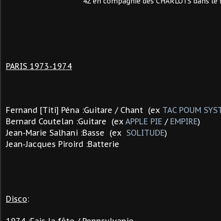
4Z en compagnie des CHARLOTS dans le film "
PARIS 1973-1974
F
ernand [Titi] Péna :Guitare / Chant (ex
TAC POUM SYS
Bernard Coutelan :Guitare (ex
APPLE PIE
/
EMPIRE
)
Jean-Marie Salhani :Basse (ex
SOLITUDE
)
Jean-Jacques Piroird :Batterie
Disco
: