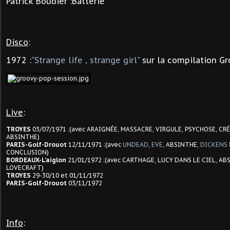
Patrick Boudier
:Batterie
Disco
:
1972 :
"Strange life , strange girl"
sur la compilation Gr
Live
:
TROYES
03/07/1971 :(avec ARAIGNÉE, MASSACRE, VIRGULE, PSYCHOSE, CR
ABSINTHE)
PARIS-Golf-Drouot
12/11/1971 :(avec
UNDEAD
,
EVE
, ABSINTHE,
DICKENS 
CONCLUSION)
BORDEAUX-L'aiglon
21/01/1972 :(avec CARTHAGE, LUCY DANS LE CIEL, A
LOVECRAFT)
TROYES
29-30/10 et 01/11/1972
PARIS-Golf-Drouot
03/11/1972
Info
: