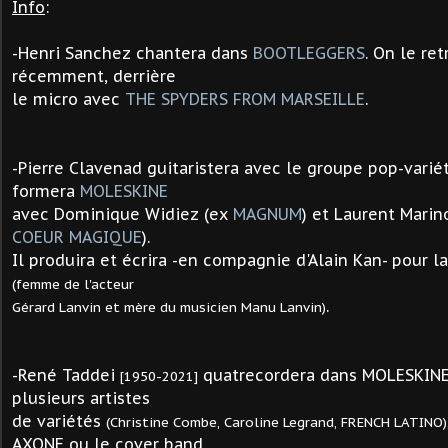
Info
:
-
Henri Sanchez
chantera dans
BOOTLEGGERS
. On le re
récemment, derrière
le micro avec
THE SPYDERS FROM MARSEILLE
.
-
Pierre Clavenad guitaristera avec le groupe pop-vari
formera
MOLESKINE
avec Dominique Widiez (ex
MAGNUM
) et Laurent Marin
COEUR MAGIQUE
).
Il produira et écrira -en compagnie d'Alain Kan- pour l
(femme de l'acteur
.
Gérard Lanvin et mère du musicien Manu Lanvin)
-René Taddei
quatrecordera dans MOLESKINE 
[1950-2021]
plusieurs artistes
de variétés
(Christine Combe, Caroline Legrand, FRENCH LATINO)
AXONE ou le cover band