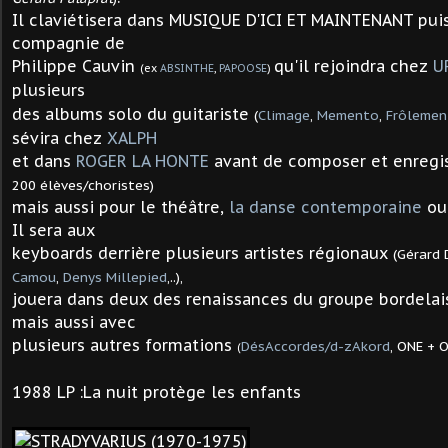
Il claviétisera dans
MUSIQUE D'ICI ET MAINTENANT pui
compagnie de
Philippe Cauvin
qu'il rejoindra chez
U
(ex
ABSINTHE
,
PAPOOSE
)
plusieurs
des albums solo du guitariste
(
Climage
,
Memento
,
Frôlemen
sévira chez
XALPH
et dans
ROGER LA HONTE
avant de composer et enregi
200 élèves/choristes)
mais aussi
pour le théâtre,
la danse contemporaine
ou
Il sera aux
keyboards derrière plusieurs artistes régionaux
(Gérard
Camou
,
Denys Millepied
,..),
jouera dans deux des renaissances du groupe bordela
mais aussi avec
plusieurs autres formations
DésAccordes/d-zAkord
,
ONE + O
(
1988 LP :La nuit protège les enfants