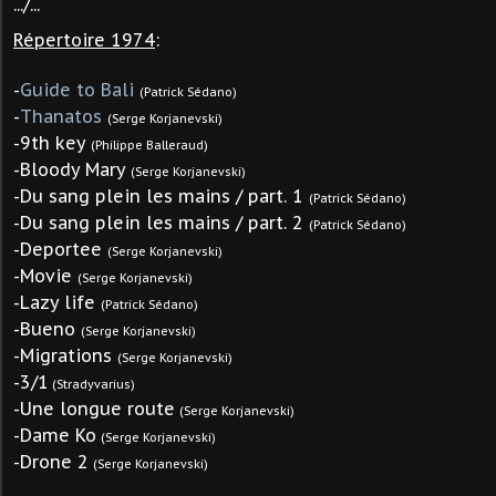
.../...
Répertoire 1974
:
-
Guide to Bali
(Patrick Sédano)
-
Thanatos
(Serge Korjanevski)
-9th key
(Philippe Balleraud)
-Bloody Mary
(Serge Korjanevski)
-Du sang plein les mains / part. 1
(Patrick Sédano)
-Du sang plein les mains / part. 2
(Patrick Sédano)
-Deportee
(Serge Korjanevski)
-Movie
(Serge Korjanevski)
-Lazy life
(Patrick Sédano)
-Bueno
(Serge Korjanevski)
-Migrations
(Serge Korjanevski)
-3/1
(Stradyvarius)
-Une longue route
(Serge Korjanevski)
-Dame Ko
(Serge Korjanevski)
-Drone 2
(Serge Korjanevski)