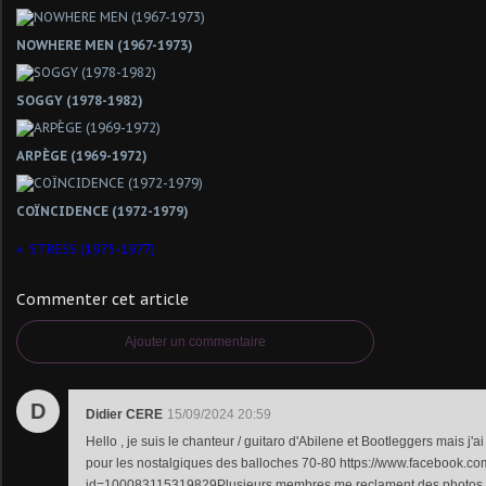
NOWHERE MEN (1967-1973)
SOGGY (1978-1982)
ARPÈGE (1969-1972)
COÏNCIDENCE (1972-1979)
STRESS (1975-1977)
Commenter cet article
Ajouter un commentaire
D
Didier CERE
15/09/2024 20:59
Hello , je suis le chanteur / guitaro d'Abilene et Bootleggers mais j'a
pour les nostalgiques des balloches 70-80 https://www.facebook.co
id=100083115319829Plusieurs membres me reclament des photos ( 