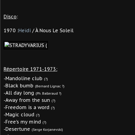
Disco
:
1970 :
Heïdi
/ À Nous Le Soleil
Répertoire 1971-1973
:
-Mandoline club
(?)
-Black bumb
(Bernard Lignac ?)
-All day long
(Ph. Balleraud ?)
-Away from the sun
(?)
-Freedom is a word
(?)
-Magic cloud
(?)
-Free’s my mind
(?)
-Desertune
(Serge Korjanevski)