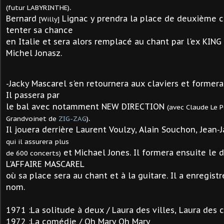
.
(futur LABYRINTHE)
Bernard
Lignac
y prendra la place de deuxième c
[Willy]
tenter sa chance
en Italie et sera alors remplacé au chant par l'ex KING
Michel Jonasz.
-Jacky Mascarel s'en retournera aux claviers et former
Il passera par
le bal avec notamment NEW DIRECTION
(avec Claude Le P
.
Grandvoinet de
ZIG-ZAG
)
Il jouera derrière Laurent Voulzy, Alain Souchon, Jea
qui il assurera
plus
et Michael Jones. Il formera ensuite le 
de 600 concerts)
L'AFFAIRE MASCAREL
où sa place sera au chant et à la guitare. Il a enregist
nom.
1971 :
La solitude à deux / Laura des villes, Laura des
1972 :
La comédie / Oh Mary Oh Mary