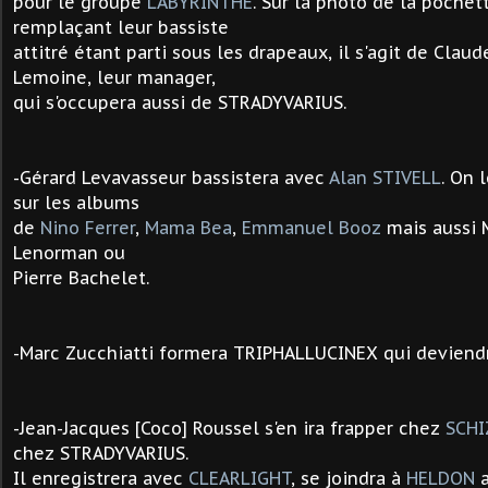
pour le groupe
LABYRINTHE
. Sur la photo de la pochet
remplaçant leur bassiste
attitré étant parti sous les drapeaux, il s'agit de Clau
Lemoine, leur manager,
qui s'occupera aussi de STRADYVARIUS.
-
Gérard Levavasseur
bassistera avec
Alan STIVELL
. On 
sur les albums
de
Nino
Ferrer
,
Mama Bea
,
Emmanuel Booz
mais aussi 
Lenorman ou
Pierre Bachelet.
-
Marc Zucchiatti formera TRIPHALLUCINEX qui deviend
-
Jean-Jacques [Coco] Roussel s'en ira frapper chez
SCHI
chez STRADYVARIUS.
Il enregistrera avec
CLEARLIGHT
, se joindra à
HELDON
a