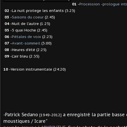
01
-
Procession -prologue int
02
-La nuit protege les enfants (3:23)
03
-
Saisons du coeur
(2:45)
04
-Nuit de l'autre (1:25)
05
-5 quai Hoche (2:45)
06
-
Pétales de voix
(2:23)
07
-
Avant-sommeil
(3:00)
08
-Heures d'été (2:25)
09
-L'air bleu (2:35)
10
-Version instrumentale (24:20)
-Patrick Sedano
a enregistré la partie basse
[1949-2012]
moustiques / Icare"