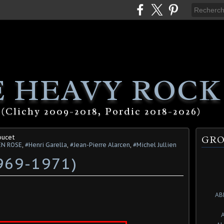
 HEAVY ROCK
(Clichy 2009-2018, Pordic 2018-2026)
oucet
GRO
EN ROSE
,
#Henri Garella
,
#Jean-Pierre Alarcen
,
#Michel Jullien
969-1971)
AB