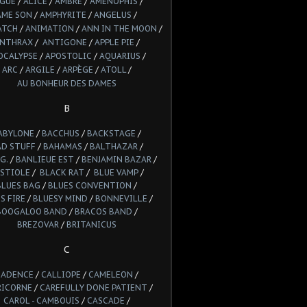
LGUE
/
ALICE
/
AMBRE
/
AMENOPHIS
/
AME SON
/
AMPHYRITE
/
ANGELUS
/
ATCH
/
ANIMATION
/
ANN IN THE MOON
/
NTHRAX
/
ANTIGONE
/
APPLE PIE
/
OCALYPSE
/
APOSTOLIC
/
AQUARIUS
/
ARC
/
ARGILE
/
ARPÈGE
/
ATOLL
/
AU BONHEUR DES DAMES
B
ABYLONE
/
BACCHUS
/
BACKSTAGE
/
AD STUFF
/
BAHAMAS
/
BALTHAZAR
/
G.
/
BANLIEUE EST
/
BENJAMIN BAZAR
/
STIOLE
/
BLACK RAT
/
BLUE VAMP
/
BLUES BAG
/
BLUES CONVENTION
/
S FIRE
/
BLUESY MIND
/
BONNEVILLE
/
BOOGALOO BAND
/
BRACOS BAND
/
BREZOVAR
/
BRITANICUS
C
CADENCE
/
CALLIOPE
/
CAMELEON
/
RICORNE
/
CAREFULLY DONE PATIENT
/
CAROL - CAMBOUIS
/
CASCADE
/