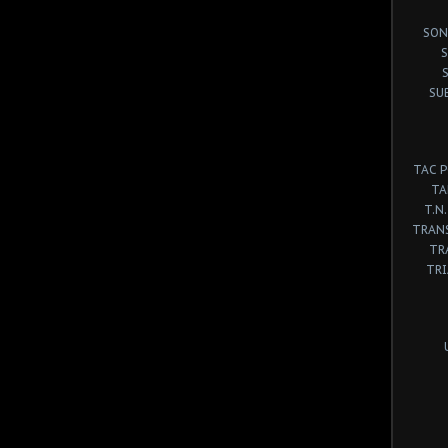
SON
S
SU
TAC 
TA
T.N.
TRANS
TR
TR