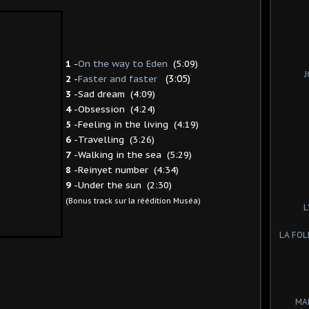
1
-
On the way to Eden
(5:09)
J
2
-
Faster and faster
(3:05)
3
-Sad dream (4:09)
4
-Obsession (4:24)
5
-Feeling in the living (4:19)
6
-Travelling (3:26)
7
-Walking in the sea (5:29)
8
-Reinyet number (4:34)
9
-Under the sun (2:30)
(Bonus track sur la réédition Muséa)
L
LA FOL
MA