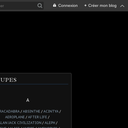
Connexion
+
Créer mon blog
UPES
A
RACADABRA
/
ABSINTHE
/
ACINTYA
/
AEROPLANE
/
AFTER LIFE
/
ALAN JACK CIVILIZATION
/
ALEPH
/