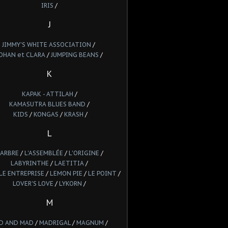
IRIS
/
J
JIMMY'S WHITE ASSOCIATION
/
OHAN et CLARA
/
JUMPING BEANS
/
K
KAPAK - ATTILAH
/
KAMASUTRA BLUES BAND
/
KIDS
/
KONGAS
/
KRASH
/
L
'ARBRE
/
L'ASSEMBLÉE
/
L'ORIGINE
/
LABYRINTHE
/
LAETITIA
/
LE ENTREPRISE
/
LEMON PIE
/
LE POINT
/
LOVER'S LOVE
/
LYKORN
/
M
D AND MAD
/
MADRIGAL
/
MAGNUM
/