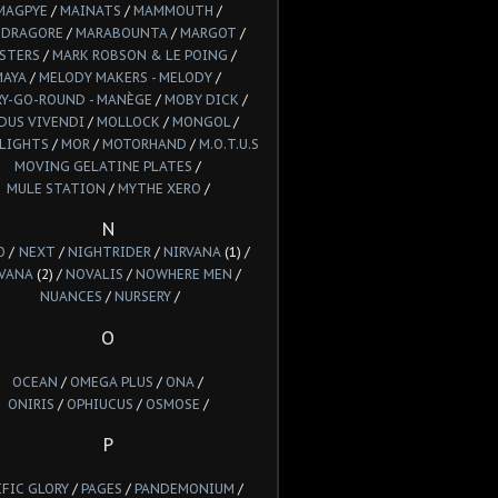
MAGPYE
/
MAINATS
/
MAMMOUTH
/
DRAGORE
/
MARABOUNTA
/
MARGOT
/
STERS
/
MARK ROBSON & LE POING
/
MAYA
/
MELODY MAKERS - MELODY
/
Y-GO-ROUND - MANÈGE
/
MOBY DICK
/
DUS VIVENDI
/
MOLLOCK
/
MONGOL
/
LIGHTS
/
MOR
/
MOTORHAND
/
M.O.T.U.S
MOVING GELATINE PLATES
/
MULE STATION
/
MYTHE XERO
/
N
O
/
NEXT
/
NIGHTRIDER
/
NIRVANA
(1) /
VANA
(2) /
NOVALIS
/
NOWHERE MEN
/
NUANCES
/
NURSERY
/
O
OCEAN
/
OMEGA PLUS
/
ONA
/
ONIRIS
/
OPHIUCUS
/
OSMOSE
/
P
IFIC GLORY
/
PAGES
/
PANDEMONIUM
/