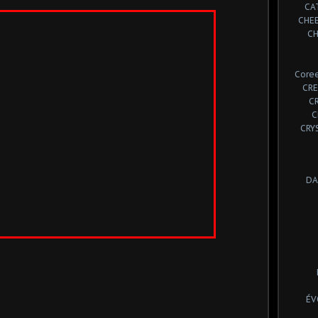
CA
CHE
CH
Coree
CRE
C
C
CRY
DA
ÉV