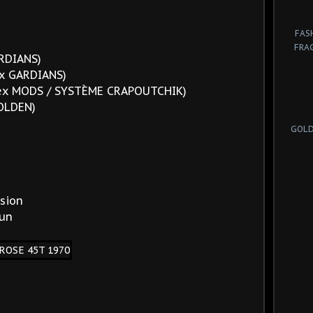
FAS
FRA
ARDIANS)
ex GARDIANS)
 (ex MODS / SYSTÈME CRAPOUTCHIK)
GOLDEN)
GOLD
sion
sun