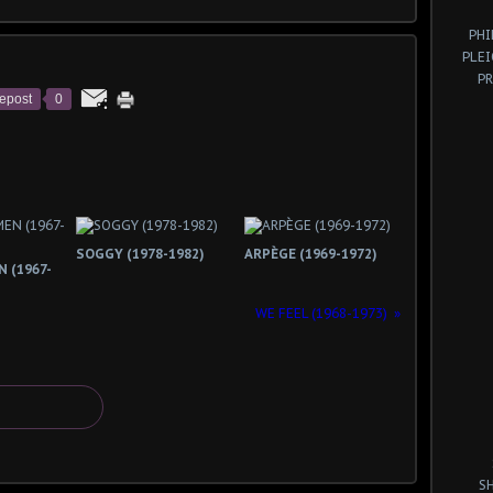
PHI
PLE
P
epost
0
SOGGY (1978-1982)
ARPÈGE (1969-1972)
 (1967-
WE FEEL (1968-1973)
S