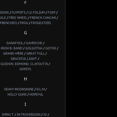
F
HIONS
/
FLYPOP'S
/
LE FOLIUM
/
FOXY
/
GILE
/
FREE WHEEL
/
FRENCH CANCAN
/
FRENCHIES
/
FROG
/
FROGEATERS
G
GANAFOUL
/
GAVROCHE
/
 RUSH B. BAND
/
GOLGOTHA
/
GOTHS
/
GRAND-MÈRE
/
GREAT FULL
/
GRACEFUL LIGHT
/
GUIDON, EDMOND, CLAFOUTIS
/
GYPSYS
H
HEAVY MOONSHINE
/
H.L.M
/
HOLLY GUNS
/
HOPEFUL
I
IMPACT
/
INTROVERSION
/
IO
/