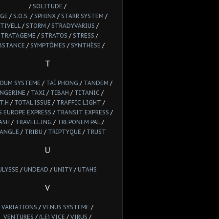
/
SOLITUDE
/
GE
/
S.O.S.
/
SPHINX
/
STARR SYSTEM
/
TIVELL
/
STORM
/
STRADYVARIUS
/
STRATAGEME
/
STRATOS
/
STRESS
/
BSTANCE
/
SYMPTÔMES
/
SYNTHÈSE
/
T
POUM SYSTEME
/
TAÏ PHONG
/
TANDEM
/
NGERINE
/
TAXI
/
TIBAH
/
TITANIC
/
T.H
/
TOTAL ISSUE
/
TRAFFIC LIGHT
/
 EUROPE EXPRESS
/
TRANSIT EXPRESS
/
ASH
/
TRAVELLING
/
TREPONEM PAL
/
IANGLE
/
TRIBU
/
TRIPTYQUE
/
TRUST
U
ULYSSE
/
UNDEAD
/
UNITY
/
UTAHS
V
VARIATIONS
/
VENUS SYSTEME
/
VENTURES
/
(LE) VICE
/
VIRUS
/