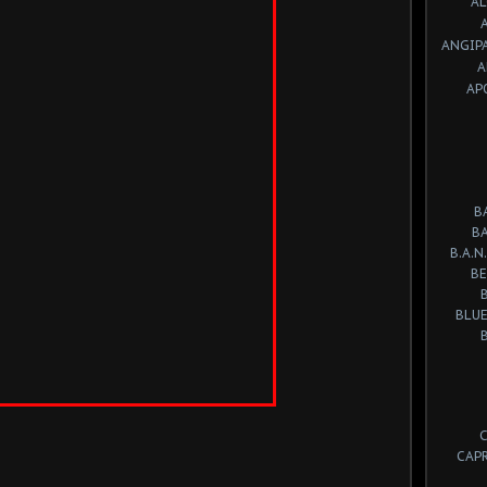
A
ANGIP
A
AP
B
B
B.A.N.
BE
BLUE
CAP