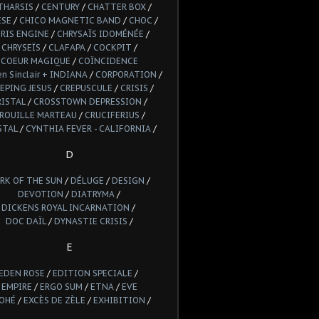
THARSIS
/
CENTURY
/
CHATTER BOX
/
ESE
/
CHICO MAGNETIC BAND
/
CHOC
/
RIS ENGINE
/
CHRYSAÏS IDOMÉNÉE
/
CHRYSEÏS
/
CLAFAPA
/
COCKPIT
/
COEUR MAGIQUE
/
COÏNCIDENCE
n Sinclair + INDIANA
/
CORPORATION
/
EPING JESUS
/
CREPUSCULE
/
CRISIS
/
RISTAL
/
CROSSTOWN DEPRESSION
/
ROUILLE MARTEAU
/
CRUCIFERIUS
/
STAL
/
CYNTHIA FEVER - CALIFORNIA
/
D
RK OF THE SUN
/
DÉLUGE
/
DESIGN
/
DEVOTION
/
DIATRYMA
/
DICKENS ROYAL INCARNATION
/
DOC DAÏL
/
DYNASTIE CRISIS
/
E
EDEN ROSE
/
EDITION SPECIALE
/
EMPIRE
/
ERGO SUM
/
ETNA
/
EVE
OHÉ
/
EXCÈS DE ZÈLE
/
EXHIBITION
/