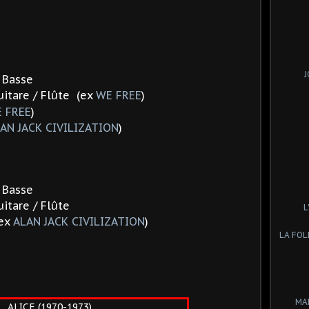
J
/ Basse
itare / Flûte (ex
WE FREE
)
 FREE
)
AN JACK CIVILIZATION
)
/ Basse
uitare / Flûte
L
ex
ALAN JACK CIVILIZATION
)
LA FOL
MA