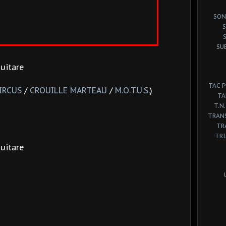
SON
S
SU
Guitare
TAC 
IRCUS
/
CROUILLE MARTEAU
/
M.O.T.U.S.
)
TA
T.N.
e
TRANS
TR
TR
Guitare