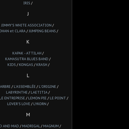
IRIS
/
J
JIMMY'S WHITE ASSOCIATION
/
OHAN et CLARA
/
JUMPING BEANS
/
K
KAPAK - ATTILAH
/
KAMASUTRA BLUES BAND
/
KIDS
/
KONGAS
/
KRASH
/
L
'ARBRE
/
L'ASSEMBLÉE
/
L'ORIGINE
/
LABYRINTHE
/
LAETITIA
/
LE ENTREPRISE
/
LEMON PIE
/
LE POINT
/
LOVER'S LOVE
/
LYKORN
/
M
D AND MAD
/
MADRIGAL
/
MAGNUM
/