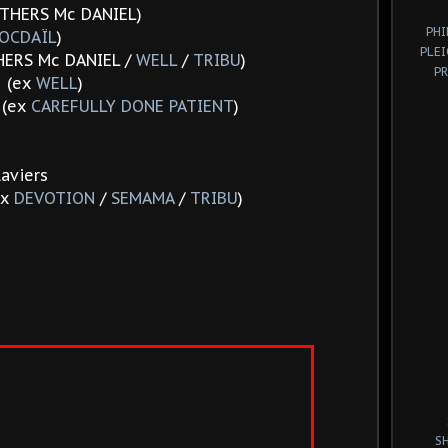
OTHERS Mc DANIEL)
PHI
OCDAÏL
)
PLE
HERS Mc DANIEL
/
WELL
/
TRIBU
)
P
e (ex
WELL
)
 (ex
CAREFULLY DONE PATIENT
)
laviers
ex
DEVOTION
/
SEMAMA
/
TRIBU
)
e
S