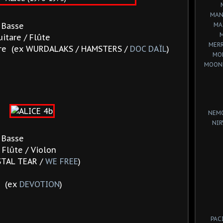
MAN
/ Basse
MA
uitare / Flûte
MERR
re (ex
WURDALAKS / HAMSTERS /
DOC DAÏL
)
MO
MOON
NEM
NIR
/ Basse
 Flûte / Violon
STAL TEAR /
WE FREE
)
e (ex
DEVOTION
)
PAC