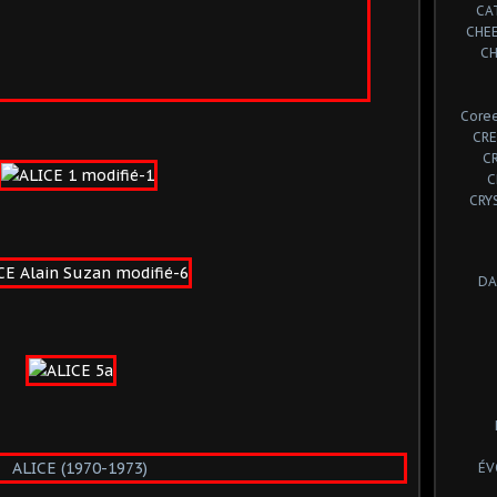
CA
CHE
CH
Coree
CRE
C
C
CRY
DA
ÉV