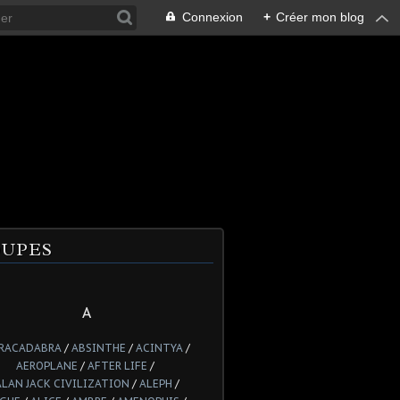
Connexion
+
Créer mon blog
UPES
A
RACADABRA
/
ABSINTHE
/
ACINTYA
/
AEROPLANE
/
AFTER LIFE
/
ALAN JACK CIVILIZATION
/
ALEPH
/