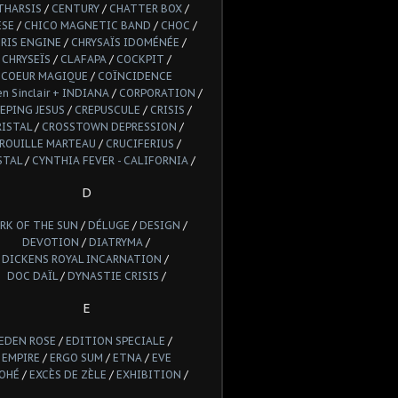
THARSIS
/
CENTURY
/
CHATTER BOX
/
ESE
/
CHICO MAGNETIC BAND
/
CHOC
/
RIS ENGINE
/
CHRYSAÏS IDOMÉNÉE
/
CHRYSEÏS
/
CLAFAPA
/
COCKPIT
/
COEUR MAGIQUE
/
COÏNCIDENCE
n Sinclair + INDIANA
/
CORPORATION
/
EPING JESUS
/
CREPUSCULE
/
CRISIS
/
RISTAL
/
CROSSTOWN DEPRESSION
/
ROUILLE MARTEAU
/
CRUCIFERIUS
/
STAL
/
CYNTHIA FEVER - CALIFORNIA
/
D
RK OF THE SUN
/
DÉLUGE
/
DESIGN
/
DEVOTION
/
DIATRYMA
/
DICKENS ROYAL INCARNATION
/
DOC DAÏL
/
DYNASTIE CRISIS
/
E
EDEN ROSE
/
EDITION SPECIALE
/
EMPIRE
/
ERGO SUM
/
ETNA
/
EVE
OHÉ
/
EXCÈS DE ZÈLE
/
EXHIBITION
/