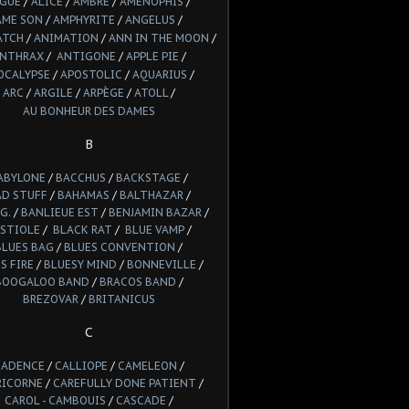
LGUE
/
ALICE
/
AMBRE
/
AMENOPHIS
/
AME SON
/
AMPHYRITE
/
ANGELUS
/
ATCH
/
ANIMATION
/
ANN IN THE MOON
/
NTHRAX
/
ANTIGONE
/
APPLE PIE
/
OCALYPSE
/
APOSTOLIC
/
AQUARIUS
/
ARC
/
ARGILE
/
ARPÈGE
/
ATOLL
/
AU BONHEUR DES DAMES
B
ABYLONE
/
BACCHUS
/
BACKSTAGE
/
AD STUFF
/
BAHAMAS
/
BALTHAZAR
/
G.
/
BANLIEUE EST
/
BENJAMIN BAZAR
/
STIOLE
/
BLACK RAT
/
BLUE VAMP
/
BLUES BAG
/
BLUES CONVENTION
/
S FIRE
/
BLUESY MIND
/
BONNEVILLE
/
BOOGALOO BAND
/
BRACOS BAND
/
BREZOVAR
/
BRITANICUS
C
CADENCE
/
CALLIOPE
/
CAMELEON
/
RICORNE
/
CAREFULLY DONE PATIENT
/
CAROL - CAMBOUIS
/
CASCADE
/