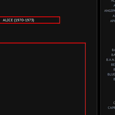
A
ANGIP
A
AP
B
B
B.A.N.
BE
BLUE
CAP