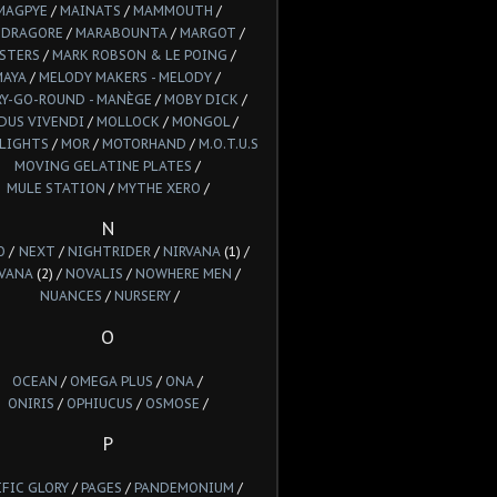
MAGPYE
/
MAINATS
/
MAMMOUTH
/
DRAGORE
/
MARABOUNTA
/
MARGOT
/
STERS
/
MARK ROBSON & LE POING
/
MAYA
/
MELODY MAKERS - MELODY
/
Y-GO-ROUND - MANÈGE
/
MOBY DICK
/
DUS VIVENDI
/
MOLLOCK
/
MONGOL
/
LIGHTS
/
MOR
/
MOTORHAND
/
M.O.T.U.S
MOVING GELATINE PLATES
/
MULE STATION
/
MYTHE XERO
/
N
O
/
NEXT
/
NIGHTRIDER
/
NIRVANA
(1) /
VANA
(2) /
NOVALIS
/
NOWHERE MEN
/
NUANCES
/
NURSERY
/
O
OCEAN
/
OMEGA PLUS
/
ONA
/
ONIRIS
/
OPHIUCUS
/
OSMOSE
/
P
IFIC GLORY
/
PAGES
/
PANDEMONIUM
/