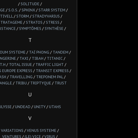
/
SOLITUDE
/
GE
/
S.O.S.
/
SPHINX
/
STARR SYSTEM
/
TIVELL
/
STORM
/
STRADYVARIUS
/
STRATAGEME
/
STRATOS
/
STRESS
/
BSTANCE
/
SYMPTÔMES
/
SYNTHÈSE
/
T
POUM SYSTEME
/
TAÏ PHONG
/
TANDEM
/
NGERINE
/
TAXI
/
TIBAH
/
TITANIC
/
T.H
/
TOTAL ISSUE
/
TRAFFIC LIGHT
/
 EUROPE EXPRESS
/
TRANSIT EXPRESS
/
ASH
/
TRAVELLING
/
TREPONEM PAL
/
IANGLE
/
TRIBU
/
TRIPTYQUE
/
TRUST
U
ULYSSE
/
UNDEAD
/
UNITY
/
UTAHS
V
VARIATIONS
/
VENUS SYSTEME
/
VENTURES
/
(LE) VICE
/
VIRUS
/