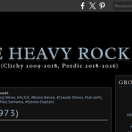
 HEAVY ROCK
(Clichy 2009-2018, Pordic 2018-2026)
GRO
oucet
ou] Weiss
,
#ALICE
,
#Bruno Besse
,
#Claude Olmos
,
#Ian Jelfs
,
#Paul Semama
,
#Sylvain Duplant
973)
AB