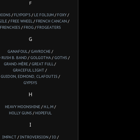
F
HIONS
/
FLYPOP'S
/
LE FOLIUM
/
FOXY
/
GILE
/
FREE WHEEL
/
FRENCH CANCAN
/
FRENCHIES
/
FROG
/
FROGEATERS
G
GANAFOUL
/
GAVROCHE
/
 RUSH B. BAND
/
GOLGOTHA
/
GOTHS
/
GRAND-MÈRE
/
GREAT FULL
/
GRACEFUL LIGHT
/
GUIDON, EDMOND, CLAFOUTIS
/
GYPSYS
H
HEAVY MOONSHINE
/
H.L.M
/
HOLLY GUNS
/
HOPEFUL
I
IMPACT
/
INTROVERSION
/
IO
/