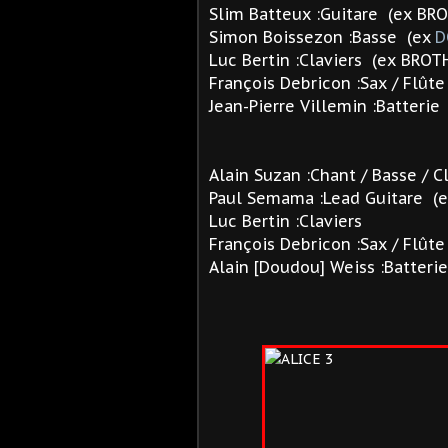
Slim Batteux :Guitare
(ex BR
Simon Boissezon :Basse (ex
D
Luc Bertin :Claviers
(ex BROT
François Debricon :Sax / Flût
Jean-Pierre Villemin :Batterie
Alain Suzan :Chant / Basse / C
Paul Semama :Lead Guitare (
Luc Bertin :Claviers
François Debricon :Sax / Flûte
Alain [Doudou] Weiss :Batteri