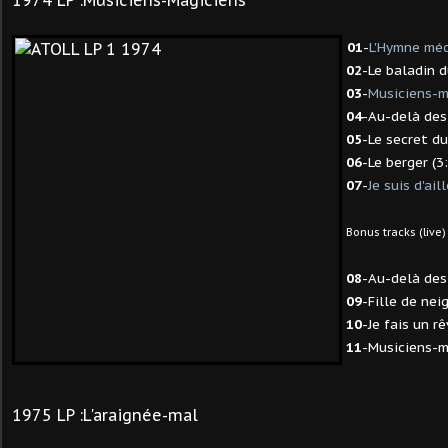
1974 LP :Musiciens-Magiciens
01
-
L'Hymne méd
02
-Le baladin 
03
-
Musiciens-m
04
-Au-delà des 
05
-Le secret du
06
-Le berger (3
07
-
Je suis d'ail
Bonus tracks (live)
08
-Au-delà des 
09
-Fille de neig
10
-Je fais un rê
11
-Musiciens-m
1975 LP :L'araignée-mal