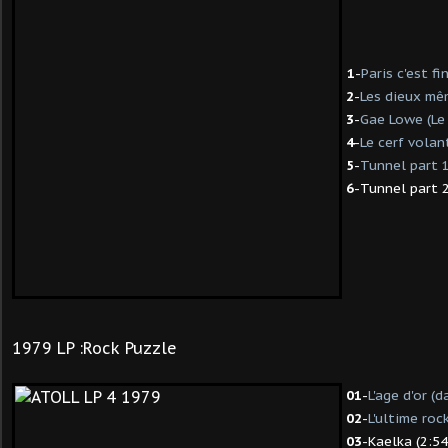
1
-
Paris c'est fin
2
-
Les dieux mêm
3
-
Gae Lowe (Le
4
-
Le cerf volan
5
-
Tunnel part 
6
-Tunnel part 2
1979 LP :Rock Puzzle
01
-
L'age d'or (
02
-
L'ultime roc
03
-Kaelka (2:5