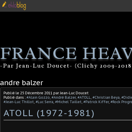
FRANCE HEA
-Par Jean-Luc Doucet- (Clichy 2009-2018
andre balzer
Publié le
25 Décembre 2011
par Jean-Luc Doucet
Publié dans :
#Alain Gozzo
,
#André Balzer
,
#ATOLL
,
#Christian Beya
,
#Didi
#Jean-Luc Thillot
,
#Luc Serra
,
#Michel Taillet
,
#Patrick Kiffer
,
#Rock Progr
ATOLL (1972-1981)