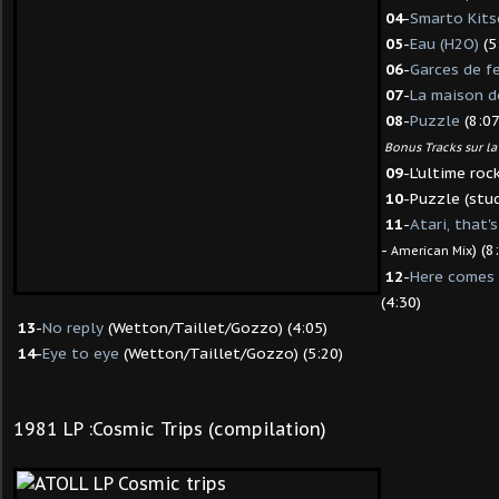
04
-
Smarto Kits
05
-
Eau (H2O)
(5
06
-
Garces de 
07
-
La maison 
08
-
Puzzle
(8:07
Bonus Tracks sur la
09
-L'ultime roc
10
-Puzzle (stud
11
-
Atari, that'
-
) (8
American Mix
12
-
Here comes 
(4:30)
13
-
No reply
(Wetton/Taillet/Gozzo) (4:05)
14
-
Eye to eye
(Wetton/Taillet/Gozzo) (5:20)
1981 LP :Cosmic Trips (compilation)