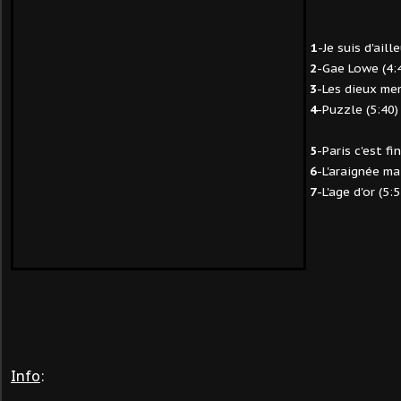
1
-Je suis d'aill
2
-Gae Lowe (4:
3
-Les dieux me
4
-Puzzle (5:40)
5
-Paris c'est fin
6
-L'araignée ma
7
-L'age d'or (5:5
Info
: