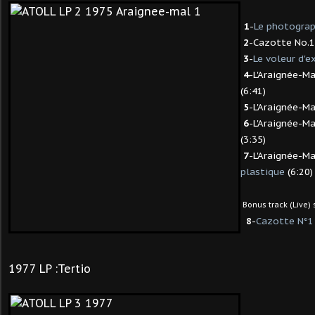
1
-
Le photograp
2
-Cazotte No.1
3
-
Le voleur d'e
4
-L'Araignée-Ma
(6:41)
5
-L'Araignée-Ma
6
-L'Araignée-Ma
(3:35)
7
-L'Araignée-Ma
plastique
(6:20)
Bonus track (Live) 
8
-
Cazotte N°1
1977 LP :Tertio