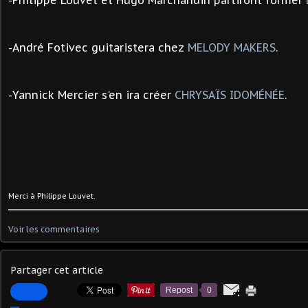
-Philippe Louvet et Hugo Marchandin partiront former
-
André Fotivec guitaristera chez
MELODY MAKERS
.
-Yannick Mercier s'en ira créer
CHRYSAÏS IDOMÉNÉE
.
Merci à Philippe Louvet.
Voir les commentaires
Partager cet article
Repost
0