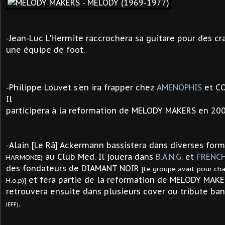
-Jean-Luc L'Hermite
raccrochera sa guitare pour des c
une équipe de foot.
-Philippe Louvet s'en ira frapper chez
AMENOPHIS
et CO
Il
participera à la reformation de MELODY MAKERS en 200
-Alain [Le Râ] Ack
erm
ann
bassistera dans diverses for
au Club Med. Il jouera dans
B.A.N.G.
et
FRENC
HARMONIE)
des fondateurs de DIAMANT NOIR
[Le groupe avait pour cha
et fera partie de la reformation de MELODY MAKE
H.o.p)]
retrouvera ensuite dans plusieurs cover ou tribute ba
.
JEFF)