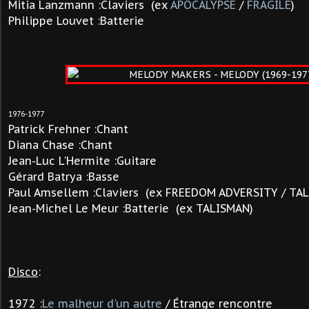
Mitia Lanzmann :Claviers
(ex
APOCALYPSE
/
FRAGILE
)
Philippe Louvet :Batterie
1976-1977
Patrick
Frehner
:Chant
Diana Chase
:Chant
Jean-Luc L'Hermite
:Guitare
Gérard Batrya :Basse
Paul Amsellem
:Claviers
(ex FREEDOM ADVERSITY / TAL
Jean-Michel Le Meur :Batterie (ex TALISMAN)
Disco
:
1972 :
Le malheur d'un autre
/ Étrange rencontre