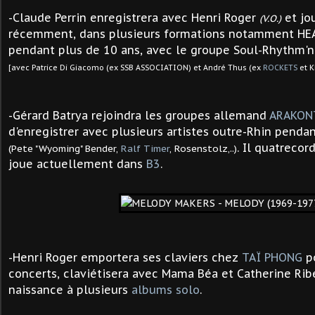
-Claude Perrin enregistrera avec Henri Roger
et jou
(V.O.)
récemment, dans plusieurs formations notamment HE
pendant plus de 10 ans, avec le groupe Soul-Rhythm'
[avec Patrice Di Giacomo (ex SSB ASSOCIATION) et André Thus (ex
ROCKETS
et K
-
Gérard Batrya
rejoindra les groupes allemand
ARAKON
d'enregistrer avec plusieurs artistes outre-Rhin penda
. Il quatrecor
(Pete "Wyoming" Bender,
Ralf Timer
, Rosenstolz,..)
joue actuellement dans
B3
.
-Henri Roger emportera ses claviers chez
TAÏ PHONG
po
concerts, claviétisera avec Mama Béa et Catherine Rib
naissance à plusieurs
albums solo
.