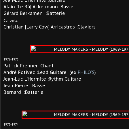
Jean-Luc L'Hermite
:Guitare
Alain [Le Râ] Ackermann :Basse
Gérard Berkamen :Batterie
Concerts:
Christian [Larry Cow] Arricastres :Claviers
1972-1973
Patrick
Frehner
:Chant
André Fotivec :Lead Guitare (ex
PHILO'S
)
Jean-Luc L'Hermite
:Rythm Guitare
Jean-Pierre :Basse
Bernard :Batterie
1973-1974