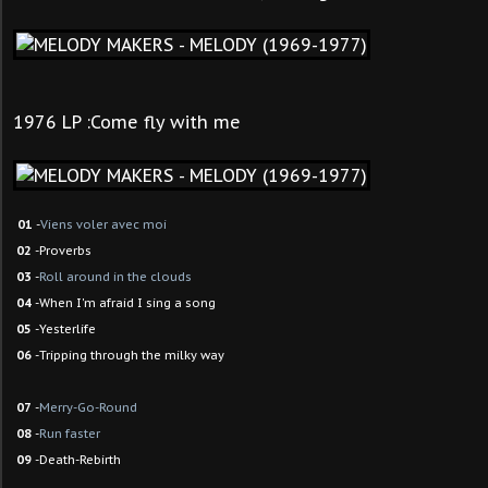
1976 LP :Come fly with me
01
-
Viens voler avec moi
02
-Proverbs
03
-
Roll around in the clouds
04
-When I'm afraid I sing a song
05
-Yesterlife
06
-Tripping through the milky way
07
-
Merry-Go-Round
08
-
Run faster
09
-Death-Rebirth