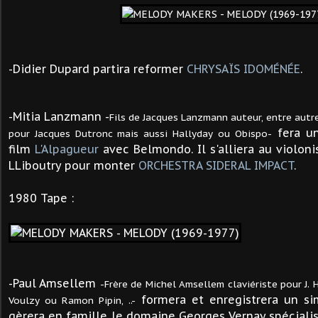
-Didier Dupard partira reformer
CHRYSAÏS IDOMÉNÉE
.
-Mitia Lanzmann -
Fils de Jacques Lanzmann auteur, entre autr
fera un
pour Jacques Dutronc mais aussi Hallyday ou Obispo-
film
L'Alpagueur
avec Belmondo. Il s'alliera au violoni
LLiboutry pour monter
ORCHESTRA SIDERAL IMPACT
.
1980 Tape :
-Paul Amsellem
-Frère de Michel Amsellem claviériste pour J. Ha
formera et
enregistrera un si
Voulzy ou Ramon Pipin, ..-
gèrera en famille le domaine Georges Vernay spécial