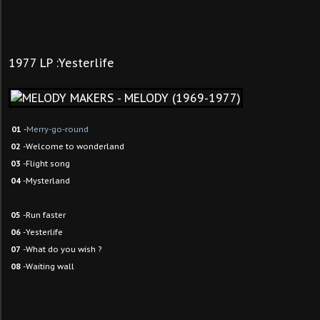
1977 LP :Yesterlife
01
-
Merry-go-round
02
-Welcome to wonderland
03
-Flight song
04
-Mysterland
05
-Run faster
06
-Yesterlife
07
-What do you wish ?
08
-Waiting wall