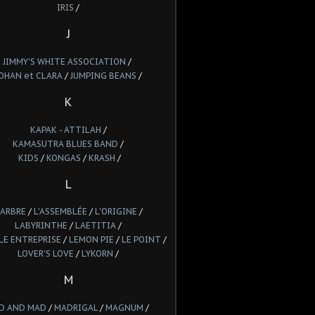
IRIS
/
J
JIMMY'S WHITE ASSOCIATION
/
OHAN et CLARA
/
JUMPING BEANS
/
K
KAPAK - ATTILAH
/
KAMASUTRA BLUES BAND
/
KIDS
/
KONGAS
/
KRASH
/
L
'ARBRE
/
L'ASSEMBLÉE
/
L'ORIGINE
/
LABYRINTHE
/
LAETITIA
/
LE ENTREPRISE
/
LEMON PIE
/
LE POINT
/
LOVER'S LOVE
/
LYKORN
/
M
D AND MAD
/
MADRIGAL
/
MAGNUM
/