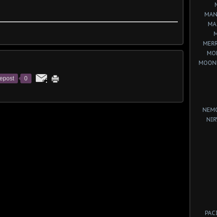
MAN
MA
MERR
MO
MOON
epost
0
NEM
NIR
PAC