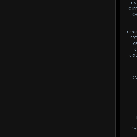
CA
CHE
CH
Coree
CRE
C
C
CRY
DA
ÉV