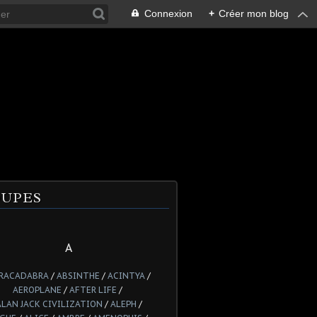
Connexion
+
Créer mon blog
UPES
A
RACADABRA
/
ABSINTHE
/
ACINTYA
/
AEROPLANE
/
AFTER LIFE
/
ALAN JACK CIVILIZATION
/
ALEPH
/