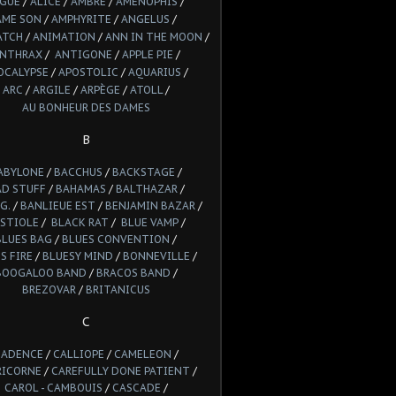
LGUE
/
ALICE
/
AMBRE
/
AMENOPHIS
/
AME SON
/
AMPHYRITE
/
ANGELUS
/
ATCH
/
ANIMATION
/
ANN IN THE MOON
/
NTHRAX
/
ANTIGONE
/
APPLE PIE
/
OCALYPSE
/
APOSTOLIC
/
AQUARIUS
/
ARC
/
ARGILE
/
ARPÈGE
/
ATOLL
/
AU BONHEUR DES DAMES
B
ABYLONE
/
BACCHUS
/
BACKSTAGE
/
AD STUFF
/
BAHAMAS
/
BALTHAZAR
/
G.
/
BANLIEUE EST
/
BENJAMIN BAZAR
/
STIOLE
/
BLACK RAT
/
BLUE VAMP
/
BLUES BAG
/
BLUES CONVENTION
/
S FIRE
/
BLUESY MIND
/
BONNEVILLE
/
BOOGALOO BAND
/
BRACOS BAND
/
BREZOVAR
/
BRITANICUS
C
CADENCE
/
CALLIOPE
/
CAMELEON
/
RICORNE
/
CAREFULLY DONE PATIENT
/
CAROL - CAMBOUIS
/
CASCADE
/