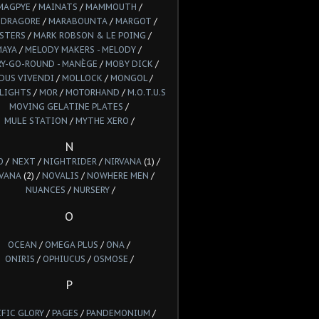
MAGPYE
/
MAINATS
/
MAMMOUTH
/
DRAGORE
/
MARABOUNTA
/
MARGOT
/
STERS
/
MARK ROBSON & LE POING
/
MAYA
/
MELODY MAKERS - MELODY
/
Y-GO-ROUND - MANÈGE
/
MOBY DICK
/
DUS VIVENDI
/
MOLLOCK
/
MONGOL
/
LIGHTS
/
MOR
/
MOTORHAND
/
M.O.T.U.S
MOVING GELATINE PLATES
/
MULE STATION
/
MYTHE XERO
/
N
O
/
NEXT
/
NIGHTRIDER
/
NIRVANA
(1) /
VANA
(2) /
NOVALIS
/
NOWHERE MEN
/
NUANCES
/
NURSERY
/
O
OCEAN
/
OMEGA PLUS
/
ONA
/
ONIRIS
/
OPHIUCUS
/
OSMOSE
/
P
IFIC GLORY
/
PAGES
/
PANDEMONIUM
/