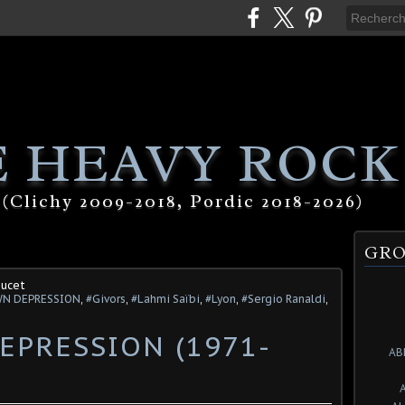
 HEAVY ROCK
(Clichy 2009-2018, Pordic 2018-2026)
GRO
oucet
N DEPRESSION
,
#Givors
,
#Lahmi Saïbi
,
#Lyon
,
#Sergio Ranaldi
,
EPRESSION (1971-
AB