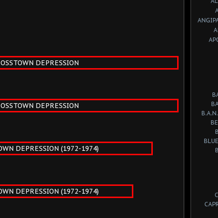
A
ANGIP
A
AP
B
B
B.A.N.
BE
BLUE
CAP