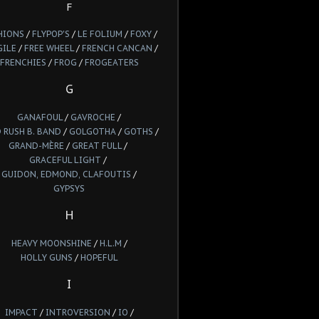
F
HIONS
/
FLYPOP'S
/
LE FOLIUM
/
FOXY
/
GILE
/
FREE WHEEL
/
FRENCH CANCAN
/
FRENCHIES
/
FROG
/
FROGEATERS
G
GANAFOUL
/
GAVROCHE
/
 RUSH B. BAND
/
GOLGOTHA
/
GOTHS
/
GRAND-MÈRE
/
GREAT FULL
/
GRACEFUL LIGHT
/
GUIDON, EDMOND, CLAFOUTIS
/
GYPSYS
H
HEAVY MOONSHINE
/
H.L.M
/
HOLLY GUNS
/
HOPEFUL
I
IMPACT
/
INTROVERSION
/
IO
/