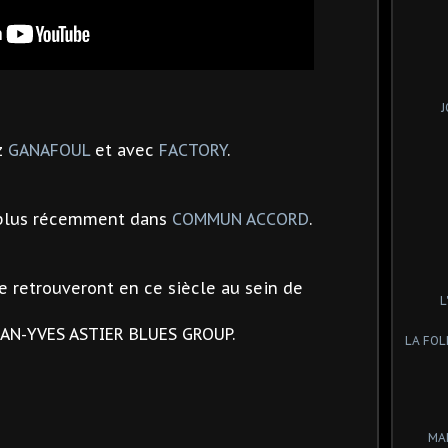
J
z
GANAFOUL
et avec
FACTORY
.
 plus récemment dans
COMMUN ACCORD
.
e retrouveront en ce siècle au sein de
L
EAN-YVES ASTIER BLUES GROUP.
LA FOL
MA