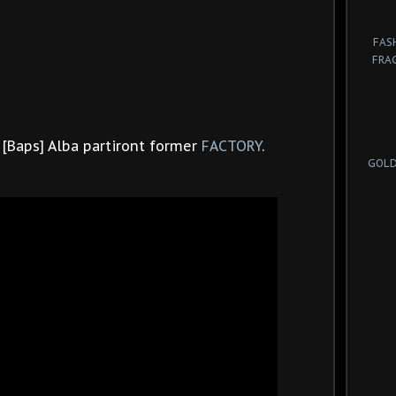
FAS
FRA
 [Baps] Alba
partiront former
FACTORY
.
GOLD