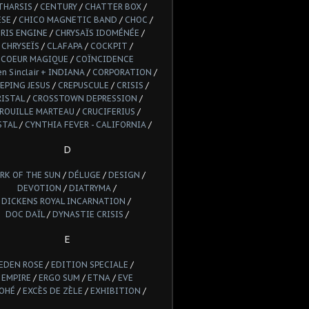
THARSIS
/
CENTURY
/
CHATTER BOX
/
ESE
/
CHICO MAGNETIC BAND
/
CHOC
/
RIS ENGINE
/
CHRYSAÏS IDOMÉNÉE
/
CHRYSEÏS
/
CLAFAPA
/
COCKPIT
/
COEUR MAGIQUE
/
COÏNCIDENCE
n Sinclair + INDIANA
/
CORPORATION
/
EPING JESUS
/
CREPUSCULE
/
CRISIS
/
RISTAL
/
CROSSTOWN DEPRESSION
/
ROUILLE MARTEAU
/
CRUCIFERIUS
/
STAL
/
CYNTHIA FEVER - CALIFORNIA
/
D
RK OF THE SUN
/
DÉLUGE
/
DESIGN
/
DEVOTION
/
DIATRYMA
/
DICKENS ROYAL INCARNATION
/
DOC DAÏL
/
DYNASTIE CRISIS
/
E
EDEN ROSE
/
EDITION SPECIALE
/
EMPIRE
/
ERGO SUM
/
ETNA
/
EVE
OHÉ
/
EXCÈS DE ZÈLE
/
EXHIBITION
/