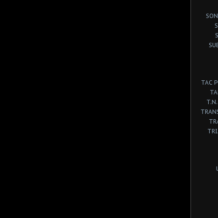
SON
S
SU
TAC 
TA
T.N.
TRANS
TR
TR