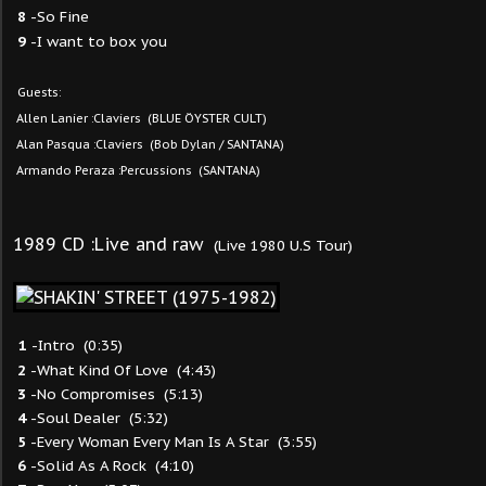
8
-So Fine
9
-I want to box you
Guests:
Allen Lanier :Claviers (BLUE ÖYSTER CULT)
Alan Pasqua :Claviers (Bob Dylan / SANTANA)
Armando Peraza :Percussions (SANTANA)
1989 CD :Live and raw
(Live 1980 U.S Tour)
1
-Intro (0:35)
2
-What Kind Of Love (4:43)
3
-No Compromises (5:13)
4
-Soul Dealer (5:32)
5
-Every Woman Every Man Is A Star (3:55)
6
-Solid As A Rock (4:10)