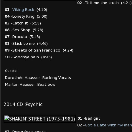
02
-Tell me the truth (4:21)
03
-
Viking Rock
(4:10)
04
-Lonely King (5:00)
05
-Catch it (5:18)
06
-Sex Shop (5:28)
07
-Dracula (5:13)
08
-Stick to me (4:46)
09
-Streets of San Francisco (4:24)
10
-Goodbye pain (4:45)
Guests:
Dorothée Hausser :Backing Vocals
Marlon Hausser :Beat box
2014 CD :Psychic
01
-Bad girl
02
-
Got a Date with my man
03
-Dying for a snack