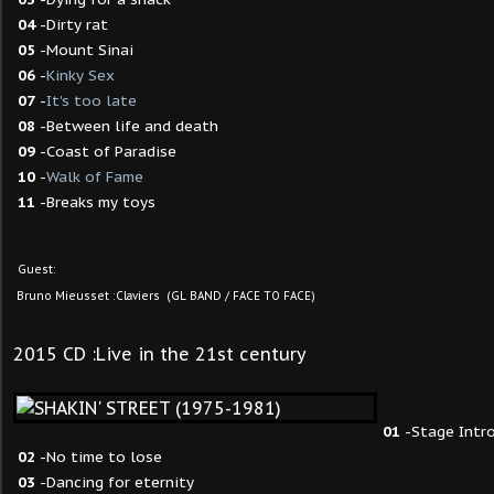
04
-Dirty rat
05
-Mount Sinai
06
-
Kinky Sex
07
-
It's too late
08
-Between life and death
09
-Coast of Paradise
10
-
Walk of Fame
11
-Breaks my toys
Guest:
Bruno Mieusset :Claviers (GL BAND / FACE TO FACE)
2015 CD :Live in the 21st century
01
-Stage Intr
02
-No time to lose
03
-Dancing for eternity