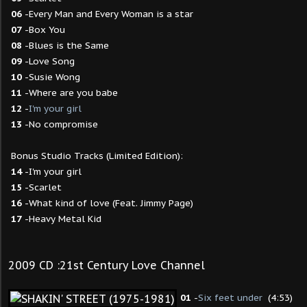
06
-Every Man and Every Woman is a star
07
-Box You
08
-Blues is the Same
09
-Love Song
10
-Susie Wong
11
-Where are you babe
12
-
I'm your girl
13
-No compromise
Bonus Studio Tracks (Limited Edition):
14
-I'm your girl
15
-Scarlet
16
-What kind of love (Feat. Jimmy Page)
17
-Heavy Metal Kid
2009 CD :21st Century Love Channel
01
-
Six feet under
(4:53)