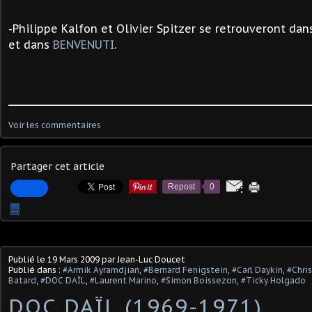
-Philippe Kalfon et Olivier Spitzer se retrouveront da
et dans
BENVENUTI
.
Voir les commentaires
Partager cet article
Repost
0
…
Publié le
19 Mars 2009
par Jean-Luc Doucet
Publié dans :
#Armik Ayramdjian
,
#Bernard Fenigstein
,
#Carl Daykin
,
#Chri
Batard
,
#DOC DAÏL
,
#Laurent Marino
,
#Simon Boissezon
,
#Ticky Holgado
DOC DAÏL (1969-1971)