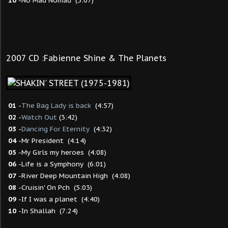
10
-No Mad Nomad (3:07)
2007 CD :Fabienne Shine & The Planets
01
-
The Bag Lady is back
(4:57)
02
-
Watch Out
(3:42)
03
-
Dancing For Eternity
(4:32)
04
-Mr President (4:14)
05
-My Girls my heroes (4:08)
06
-Life is a Symphony (6:01)
07
-River Deep Mountain High (4:08)
08
-Cruisin' On Pch (5:03)
09
-If I was a planet (4:40)
10
-In Shallah (7:24)