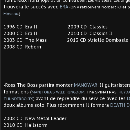
nombreux films
(Opération Corned beef, Les visiteurs, Les anges
trouvera le succès avec
ERA
(On y retrouvera Norbert Krief 
Moscou
.)
1996 CD :Era II 2009 CD :Classics
2000 CD :Era II 2010 CD :Classics II
2003 CD :The Mass 2013 CD :Arielle Dombasle 
2008 CD :Reborn
-Ross The Boss partira monter
MANOWAR
. Il guitariste
formations (
MANITOBA'S WILD KINGDOM
, The SPINATRAS,
HEYD
avant
de reprendre du service avec les
D
THUNDERBOLTS
)
deux albums solo. Plus récemment il formera
DEATH D
2008 CD :New Metal Leader
2010 CD :Hailstorm