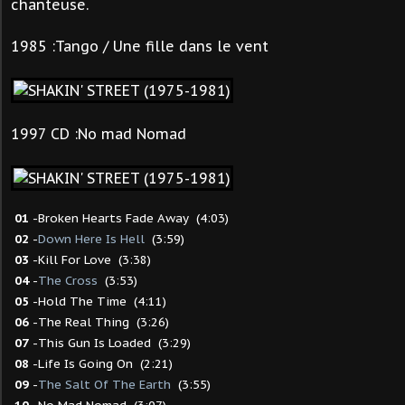
chanteuse.
1985 :Tango / Une fille dans le vent
1997 CD :No mad Nomad
01
-Broken Hearts Fade Away (4:03)
02
-
Down Here Is Hell
(3:59)
03
-Kill For Love (3:38)
04
-
The Cross
(3:53)
05
-Hold The Time (4:11)
06
-The Real Thing (3:26)
07
-This Gun Is Loaded (3:29)
08
-Life Is Going On (2:21)
09
-
The Salt Of The Earth
(3:55)