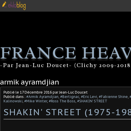
FRANCE HEA
-Par Jean-Luc Doucet- (Clichy 2009-2018
armik ayramdjian
Publié le
17 Décembre 2016
par Jean-Luc Doucet
Publié dans :
#Armik Ayramdjian
,
#Bertignac
,
#Eric Levi
,
#Fabienne Shine
,
Kalinowski
,
#Mike Winter
,
#Ross The Boss
,
#SHAKIN' STREET
SHAKIN' STREET (1975-19