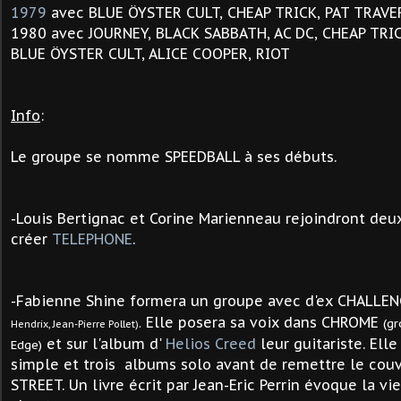
1979
avec
BLUE ÖYSTER CULT
, CHEAP TRICK, PAT TRAVE
1980 avec JOURNEY, BLACK SABBATH, AC DC, CHEAP TRI
BLUE ÖYSTER CULT, ALICE COOPER, RIOT
Info
:
Le groupe se nomme SPEEDBALL à ses débuts.
-Louis Bertignac et Corine Marienneau rejoindront de
créer
TELEPHONE
.
-Fabienne Shine formera un groupe avec d'ex CHALLE
Elle posera sa voix dans CHROME
.
(g
Hendrix,
Jean-Pierre Pollet)
et sur l'album d'
Helios Creed
leur guitariste. Elle
Edge)
simple et trois
albums solo avant de remettre le couv
STREET. Un livre écrit par Jean-Eric Perrin évoque la v