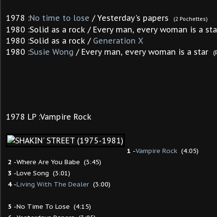
1978 :
No time to lose
/ Yesterday's papers
(2 Pochettes)
1980 :Solid as a rock /
Every man, every woman is a sta
1980 :Solid as a rock /
Generation X
1980 :
Susie Wong
/
Every man, every woman is a star
(
1978 LP :Vampire Rock
1
-
Vampire Rock
(4:05)
2
-Where Are You Babe (3:45)
3
-Love Song (3:01)
4
-
Living With The Dealer
(3:00)
5
-No Time To Lose (4:15)