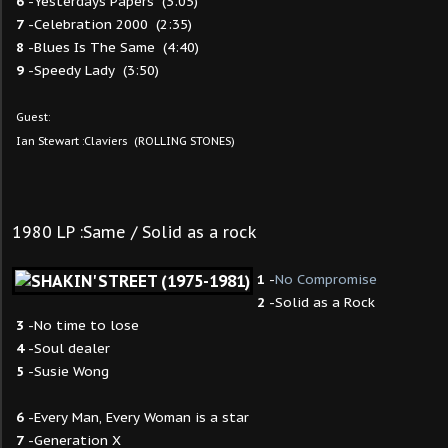
6
-Yesterdays Papers (3:05)
7
-Celebration 2000 (2:35)
8
-Blues Is The Same (4:40)
9
-Speedy Lady (3:50)
Guest:
Ian Stewart :Claviers
(ROLLING STONES)
1980 LP :Same / Solid as a rock
1
-
No Compromise
2
-Solid as a Rock
3
-No time to lose
4
-Soul dealer
5
-Susie Wong
6
-Every Man, Every Woman is a star
7
-Generation X