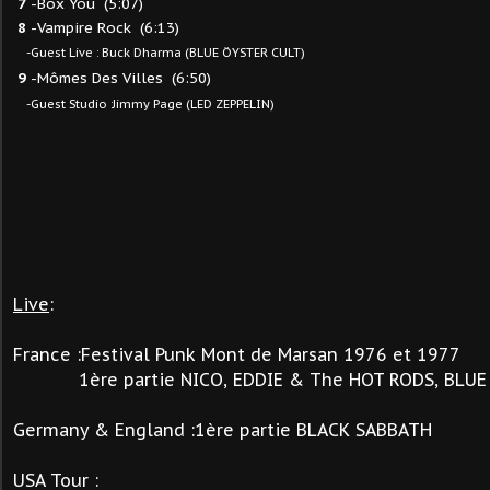
7
-Box You (5:07)
8
-Vampire Rock (6:13)
-Guest Live : Buck Dharma (BLUE ÖYSTER CULT)
9
-Mômes Des Villes (6:50)
-Guest Studio :Jimmy Page (LED ZEPPELIN)
Live
:
France :Festival Punk Mont de Marsan 1976 et 1977
1ère partie NICO, EDDIE & The HOT RODS,
BLUE
Germany & England :1ère partie BLACK SABBATH
USA Tour :