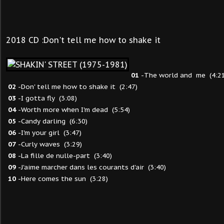
2018 CD :Don't tell me how to shake it
01
-The world and me (4:21
02
-Don' tell me how to shake it (2:47)
03
-I gotta fly (3:08)
04
-Worth more when I'm dead (5:54)
05
-Candy darling (6:30)
06
-I'm your girl (3:47)
07
-Curly waves (3:29)
08
-La fille de nulle-part (3:40)
09
-J'aime marcher dans les courants d'air (3:40)
10
-Here comes the sun (3:28)