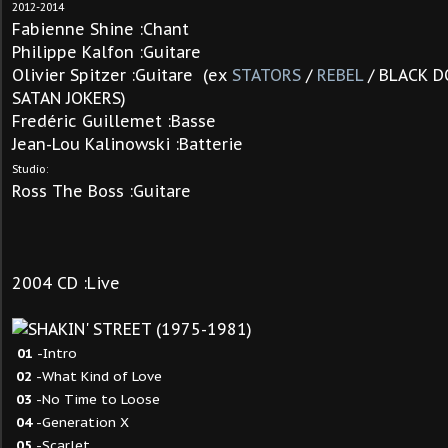
2012-2014
Fabienne Shine :Chant
Philippe Kalfon :Guitare
Olivier Spitzer :Guitare (ex
STATORS
/
REBEL
/ BLACK DO
SATAN JOKERS)
Fredéric Guillemet :Basse
Jean-Lou Kalinowski :Batterie
Studio:
Ross The Boss :Guitare
2004 CD :Live
01
-Intro
02
-What Kind of Love
03
-No Time to Loose
04
-Generation X
05
-Scarlet